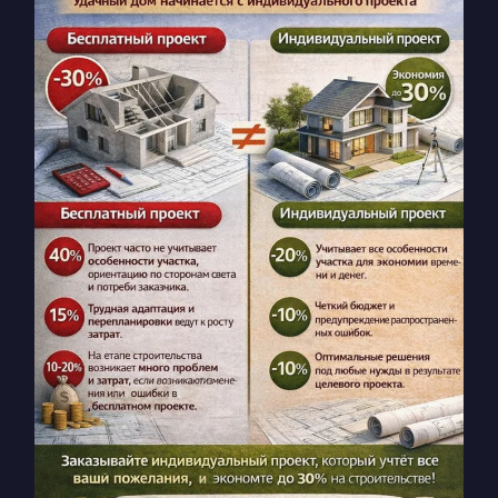
КОНТАКТЫ
БЛОГ
RU
UK
+380671500551
Заказать звонок сейчас