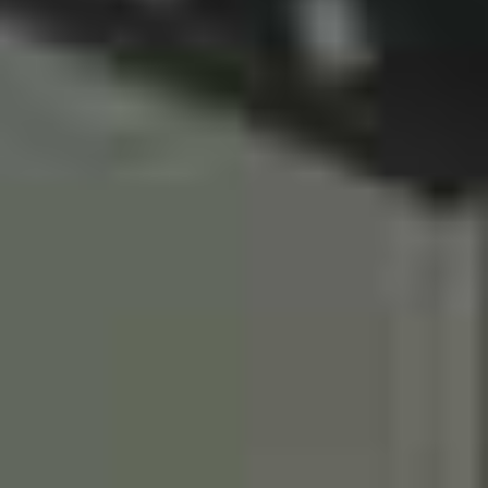
КОНТАКТЫ
БЛОГ
RU
UK
+380671500551
Заказать звонок сейчас