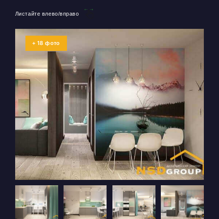
Листайте влево/вправо
18
+
фото