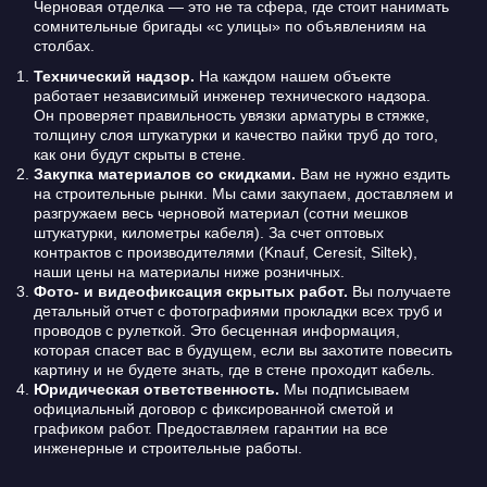
Черновая отделка — это не та сфера, где стоит нанимать
сомнительные бригады «с улицы» по объявлениям на
столбах.
Технический надзор.
На каждом нашем объекте
работает независимый инженер технического надзора.
Он проверяет правильность увязки арматуры в стяжке,
толщину слоя штукатурки и качество пайки труб до того,
как они будут скрыты в стене.
Закупка материалов со скидками.
Вам не нужно ездить
на строительные рынки. Мы сами закупаем, доставляем и
разгружаем весь черновой материал (сотни мешков
штукатурки, километры кабеля). За счет оптовых
контрактов с производителями (Knauf, Ceresit, Siltek),
наши цены на материалы ниже розничных.
Фото- и видеофиксация скрытых работ.
Вы получаете
детальный отчет с фотографиями прокладки всех труб и
проводов с рулеткой. Это бесценная информация,
которая спасет вас в будущем, если вы захотите повесить
картину и не будете знать, где в стене проходит кабель.
Юридическая ответственность.
Мы подписываем
официальный договор с фиксированной сметой и
графиком работ. Предоставляем гарантии на все
инженерные и строительные работы.