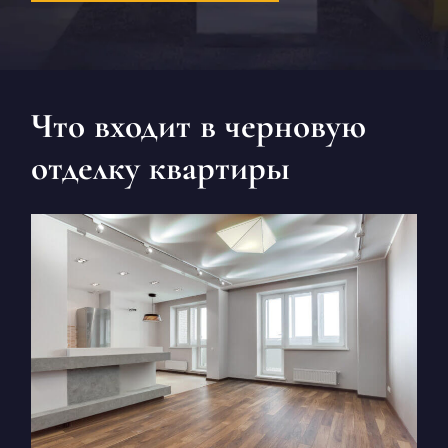
КОНТАКТЫ
БЛОГ
RU
UK
Что входит в черновую
+380671500551
отделку квартиры
Заказать звонок сейчас