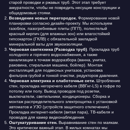
старой проводки и ржавых труб. Этот этап требует
аккуратности, чтобы не повредить несущие конструкции и
общедомовые стояки.
Возведение новых перегородок.
Формирование новой
планировки согласно дизайн-проекту. Мы используем
газоблок, пазогребневые плиты (ПГП), полнотелый
красный кирпич (для влажных зон) или влагостойкий
гипсокартон (ГКЛВ) с обязательной закладкой
минеральной ваты для звукоизоляции.
Черновая сантехника (Разводка труб)
. Прокладка труб
холодного и горячего водоснабжения, а также
канализации к точкам водоразбора (ванна, унитаз,
раковина, стиральная машина, бойлер). Монтаж
инсталляций для подвесных унитазов, установка
фильтров грубой и тонкой очистки, редукторов давления.
Черновая электрика и слаботочные сети.
Штробление
стен, прокладка негорючего кабеля (ВВГнг-LS) в гофре по
потолку или полу. Вывод проводов под розетки,
выключатели, светильники, кондиционеры. Сборка и
монтаж распределительного электрощитка с установкой
автоматов и УЗО (устройств защитного отключения).
Прокладка интернет-кабеля (витая пара), ТВ-кабеля и
проводов для камер видеонаблюдения.
Оштукатуривание стен.
Выравнивание стен по маякам.
Это критически важный этап. В жилых комнатах мы