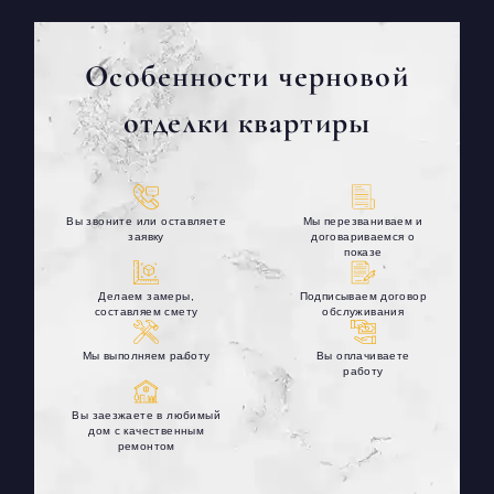
Особенности черновой
отделки квартиры
Вы звоните или оставляете
Мы перезваниваем и
заявку
договариваемся о
показе
Делаем замеры,
Подписываем договор
составляем смету
обслуживания
Мы выполняем работу
Вы оплачиваете
работу
Вы заезжаете в любимый
дом с качественным
ремонтом