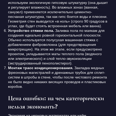
используем экологичную гипсовую штукатурку (она дышит
и регулирует влажность). Во влажных зонах (ванная,
санузел) применяется исключительно цементно-
песчаная штукатурка, так как гипс боится воды и плесени.
Геометрия стен выводится «в ноль» (строго 90 градусов в
углах, где будет стоять встроенная мебель или ванна).
Устройство стяжки пола.
Заливка пола по маякам для
создания идеально ровной горизонтальной плоскости.
Обычно используется полусухая машинная стяжка с
добавлением фиброволокна (для предотвращения
микротрещин). На этом же этапе, если предусмотрено
проектом, укладываются маты теплого пола (водяного
или электрического) и слой тепло-звукоизоляции
(экструдированный пенополистирол).
Монтаж трасс кондиционирования.
Закладка медных
фреоновых магистралей и дренажных трубок для сплит-
систем в штробы в стене, чтобы после чистового ремонта
не было видно никаких висящих проводов и пластиковых
коробов.
Цена ошибки: на чем категорически
нельзя экономить?
Экономия на черновых материалах или найм