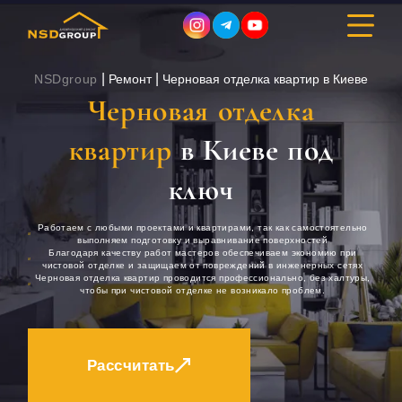
|
|
NSDgroup
Ремонт
Черновая отделка квартир в Киеве
Черновая отделка
ДИЗАЙН ИНТЕРЬЕРА
квартир
в Киеве под
РЕМОНТ
ключ
СТРОИТЕЛЬСТВО
Работаем с любыми проектами и квартирами, так как самостоятельно
выполняем подготовку и выравнивание поверхностей
Благодаря качеству работ мастеров обеспечиваем экономию при
чистовой отделке и защищаем от повреждений в инженерных сетях
ПОРТФОЛИО
Черновая отделка квартир проводится профессионально, без халтуры,
чтобы при чистовой отделке не возникало проблем.
СТОИМОСТЬ
О КОМПАНИИ
Рассчитать