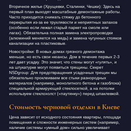
Вторичное жилье (Хрущевки, Сталинки, Чешки): Здесь на
первый план выходят масштабные демонтажные работы.
Часто приходится снимать стяжку до бетонного
перекрытия из-за ее трухлявости и неприятных запахов
(особенно если лежал старый паркет на смоле или
лагах). Обязательна полная замена электропроводки
(алюминий меняется на медь) и замена чугунных стояков
канализации на пластиковые.
Новостройки: В новых домах грязного демонтажа
меньше, но есть свои нюансы. Дом в течение первых 2-3
лет дает усадку. Это значит, что стены могут «гулять», и
на штукатурке могут появиться трещины. Секрет
NSDgroup: Для предотвращения усадочных трещин мы
обязательно проклеиваем все стыки разнородных
материалов (например, монолитного бетона и газоблока)
специальной армирующей стеклосеткой, а на потолки
используем стеклохолст («паутинку») перед шпаклевкой.
Стоимость черновой отделки в Киеве
Цена зависит от исходного состояния квартиры, площади
помещения и сложности инженерных систем (например,
наличие системы «умный дом» сильно увеличивает