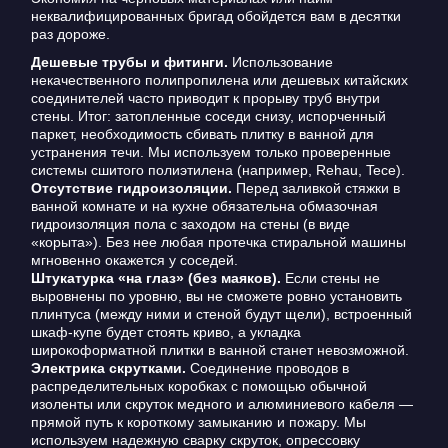
неквалифицированных бригад обойдется вам в десятки
раз дороже.
Дешевые трубы и фитинги.
Использование
некачественного полипропилена или дешевых китайских
соединителей часто приводит к прорыву труб внутри
стены. Итог: затопленные соседи снизу, испорченный
паркет, необходимость сбивать плитку в ванной для
устранения течи. Мы используем только проверенные
системы сшитого полиэтилена (например, Rehau, Tece).
Отсутствие гидроизоляции.
Перед заливкой стяжки в
ванной комнате и на кухне обязательна обмазочная
гидроизоляция пола с заходом на стены (в виде
«корыта»). Без нее любая протечка стиральной машины
мгновенно окажется у соседей.
Штукатурка «на глаз» (без маяков).
Если стены не
выровнены по уровню, вы не сможете ровно установить
плинтуса (между ними и стеной будут щели), встроенный
шкаф-купе будет стоять криво, а укладка
широкоформатной плитки в ванной станет невозможной.
Электрика скрутками.
Соединение проводов в
распределительных коробках с помощью обычной
изоленты или скруток медного и алюминиевого кабеля —
прямой путь к короткому замыканию и пожару. Мы
используем надежную сварку скруток, опрессовку