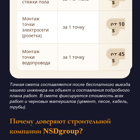
стяжки пола
$
Монтаж
от 10
точки
за 1 точку
электросети
$
(розетка)
Монтаж
от 45
точки
за 1 точку
$
водопровода
Точная смета составляется после бесплатного выезда
нашего инженера на объект и составления подробного
плана работ. В смете фиксируется стоимость всех
работ и черновых материалов (цемент, песок, кабель,
трубы).
Почему доверяют строительной
компании NSDgroup?