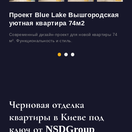
Проект Blue Lake Вышгородская
уютная квартира 74м2
Современный дизайн-проект для новой квартиры 74
Э
м². Функциональность и стиль.
м
Черновая отделка
квартиры в Киеве под
ключ от NSDGroup