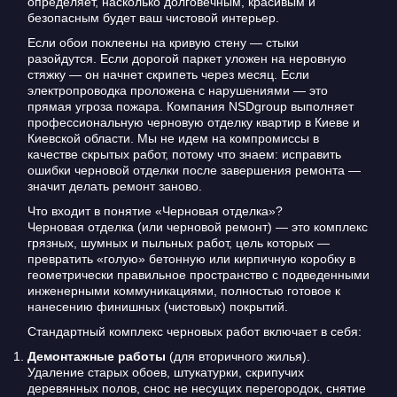
определяет, насколько долговечным, красивым и
безопасным будет ваш чистовой интерьер.
Если обои поклеены на кривую стену — стыки
разойдутся. Если дорогой паркет уложен на неровную
стяжку — он начнет скрипеть через месяц. Если
электропроводка проложена с нарушениями — это
прямая угроза пожара. Компания NSDgroup выполняет
профессиональную черновую отделку квартир в Киеве и
Киевской области. Мы не идем на компромиссы в
качестве скрытых работ, потому что знаем: исправить
ошибки черновой отделки после завершения ремонта —
значит делать ремонт заново.
Что входит в понятие «Черновая отделка»?
Черновая отделка (или черновой ремонт) — это комплекс
грязных, шумных и пыльных работ, цель которых —
превратить «голую» бетонную или кирпичную коробку в
геометрически правильное пространство с подведенными
инженерными коммуникациями, полностью готовое к
нанесению финишных (чистовых) покрытий.
Стандартный комплекс черновых работ включает в себя:
Демонтажные работы
(для вторичного жилья).
Удаление старых обоев, штукатурки, скрипучих
деревянных полов, снос не несущих перегородок, снятие