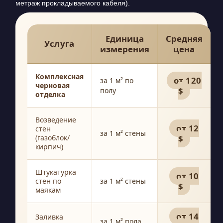
метраж прокладываемого кабеля).
Единица
Средняя
Услуга
измерения
цена
Комплексная
от 120
за 1 м² по
черновая
$
полу
отделка
Возведение
от 12
стен
за 1 м² стены
(газоблок/
$
кирпич)
Штукатурка
от 10
стен по
за 1 м² стены
$
маякам
от 14
Заливка
за 1 м² пола