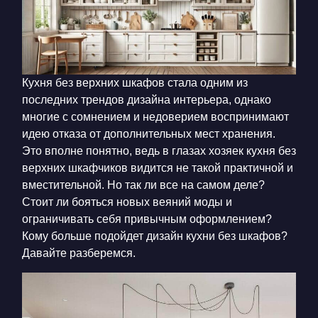
КОНТАКТЫ
БЛОГ
RU
UK
Кухня без верхних шкафов
стала одним из
последних трендов дизайна интерьера, однако
+380671500551
многие с сомнением и недоверием воспринимают
Заказать звонок сейчас
идею отказа от дополнительных мест хранения.
Это вполне понятно, ведь в глазах хозяек
кухня без
верхних шкафчиков
видится не такой практичной и
вместительной. Но так ли все на самом деле?
Стоит ли бояться новых веяний моды и
ограничивать себя привычным оформлением?
Кому больше подойдет
дизайн кухни без шкафов
?
Давайте разберемся.