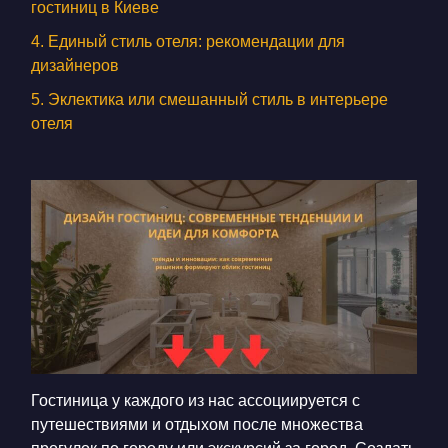
КОНТАКТЫ
гостиниц в Киеве
4. Единый стиль отеля: рекомендации для
БЛОГ
дизайнеров
RU
UK
5. Эклектика или смешанный стиль в интерьере
отеля
+380671500551
Заказать звонок сейчас
Гостиница у каждого из нас ассоциируется с
путешествиями и отдыхом после множества