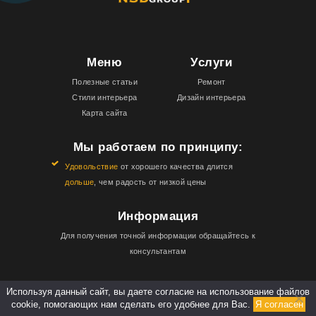
Меню
Услуги
Полезные статьи
Ремонт
Стили интерьера
Дизайн интерьера
Карта сайта
Мы работаем по принципу:
Удовольствие
от хорошего качества длится
дольше
, чем радость от низкой цены
Информация
Для получения точной информации обращайтесь к
консультантам
Используя данный сайт, вы даете согласие на использование файлов
NSDgroup - Дизайн интерьера, ремонт, строительство в
Киеве, ул. Радистов, 34-р, Киев, 02000
cookie, помогающих нам сделать его удобнее для Вас.
Я согласен