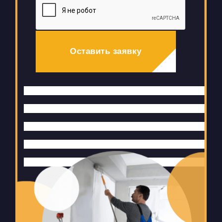
Оставить заявку
Оставьте
это
поле
пустым.