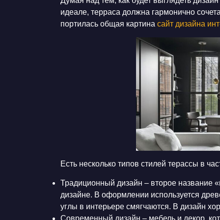
Думая над тем, как будет выглядеть
дизайн
идеале, терраса должна гармонично сочет
портилась общая картина
сайт дизайна ин
Есть несколько типов стилей
терассы в час
Традиционный дизайн – второе название «
дизайне. В оформлении используется древ
углы в интерьере смягчаются. В дизайн х
Современный дизайн – мебель и декор, ко