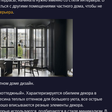
 террасы,
начинать нужно именно со стиля интерьера. В
аться с другими помещениями частного дома, чтобы не
терьера
.
тном доме дизайн.
коттеджный». Характеризируется обилием декора в
есина теплых оттенков для большего уюта, все острые
орошо вписываются резные элементы декора.
торые используются, подбираются в стиле минимализм. В