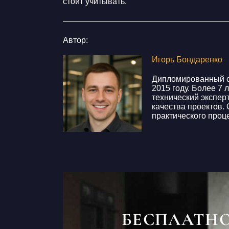
стоит учитывать.
Автор:
Игорь Бондаренко
Дипломированный сп
2015 году. Более 7 
технический экспер
качества проектов.
практического проц
БЕСПЛАТН