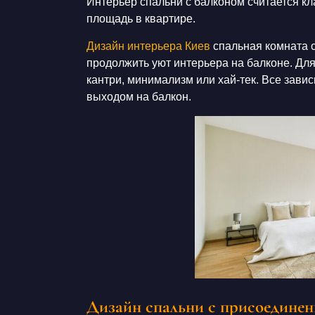
Интерьер спальни с балконом
считается к
Дизайн коридора
площадь в квартире
.
Дизайн интерьера Киев
с
пальная комната
продолжить уют
интерьера
на
балконе
. Дл
кантри, минимализм или хай-тек. Все зави
выходом на балкон.
Дизайн спальни с присоедине