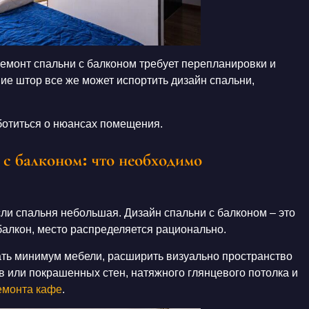
емонт спальни с балконом
требует перепланировки и
вие штор все же может испортить
дизайн спальни
,
аботиться о нюансах
помещения
.
 с балконом: что необходимо
сли
спальня
небольшая.
Дизайн спальни с балконом
– это
балкон, место
распределяется рационально.
ать минимум мебели, расширить визуально пространство
 или покрашенных стен, натяжного глянцевого потолка и
емонта кафе
.