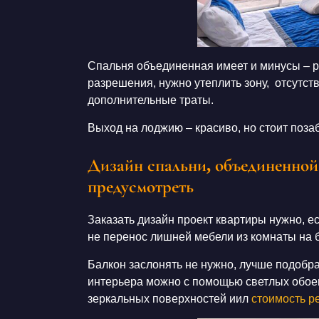
Спальня объединенная
имеет и минусы –
р
разрешения, нужно утеплить
зону
, отсутст
дополнительные траты.
Выход на
лоджию
– красиво, но стоит поз
Дизайн спальни, объединенной
предусмотреть
Заказать
дизайн проект квартиры
нужно, е
не перенос лишней мебели из
комнаты
на
Балкон заслонять не нужно, лучше подобр
интерьера
можно с помощью светлых обоев
зеркальных поверхностей иил
стоимость р