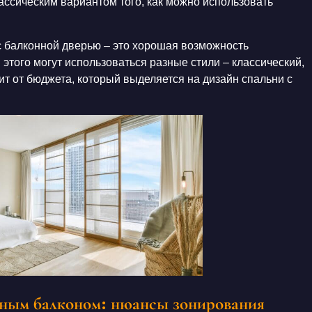
лассическим вариантом того, как можно
использовать
с
балконной дверью
–
это
хорошая возможность
я этого могут использоваться разные
стили
– классический,
сит от бюджета, который выделяется на
дизайн спальни с
нным балконом: нюансы зонирования