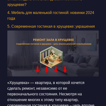
КОНТАКТЫ
хрущевке?
БЛОГ
4. Мебель для маленькой гостиной: новинки 2024
года
RU
UK
5. Современная гостиная в хрущевке: украшения
+380671500551
Заказать звонок сейчас
«Хрущевка» — квартира, в которой хочется
сделать ремонт, независимо от ее
первоначального состояния. Несмотря на
отношение многих к этому типу квартир,
современная гостиная в хрущевке – цель вполне