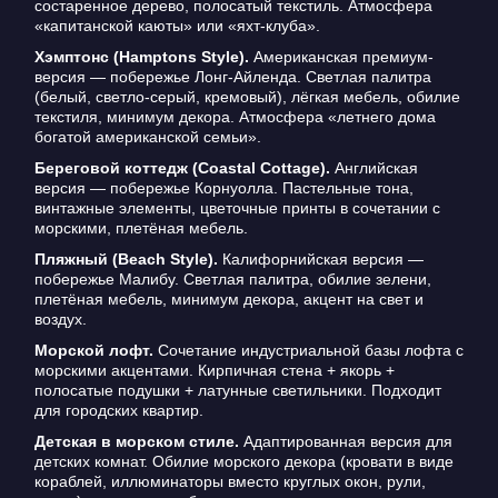
состаренное дерево, полосатый текстиль. Атмосфера
«капитанской каюты» или «яхт-клуба».
Хэмптонс (Hamptons Style).
Американская премиум-
версия — побережье Лонг-Айленда. Светлая палитра
(белый, светло-серый, кремовый), лёгкая мебель, обилие
текстиля, минимум декора. Атмосфера «летнего дома
богатой американской семьи».
Береговой коттедж (Coastal Cottage).
Английская
версия — побережье Корнуолла. Пастельные тона,
винтажные элементы, цветочные принты в сочетании с
морскими, плетёная мебель.
Пляжный (Beach Style).
Калифорнийская версия —
побережье Малибу. Светлая палитра, обилие зелени,
плетёная мебель, минимум декора, акцент на свет и
воздух.
Морской лофт.
Сочетание индустриальной базы лофта с
морскими акцентами. Кирпичная стена + якорь +
полосатые подушки + латунные светильники. Подходит
для городских квартир.
Детская в морском стиле.
Адаптированная версия для
детских комнат. Обилие морского декора (кровати в виде
кораблей, иллюминаторы вместо круглых окон, рули,