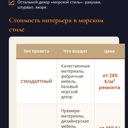
Остальной декор «морской стиль»: ракушки,
штурвал, якоря.
Стоимость интерьера в морском
стиле
Тип проекта
Что входит
Цена
Качественные
материалы,
от 280
фабричная
$/м²
СТАНДАРТНЫЙ
мебель,
базовый
ремонта
морской
декор
Премиум-
материалы,
дизайнерская
мебель,
от 480 $/