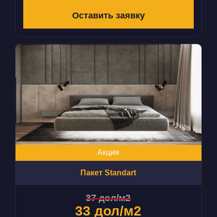
Оставить заявку
Акция
Пакет Standart
37 дол/м2
33 дол/м2