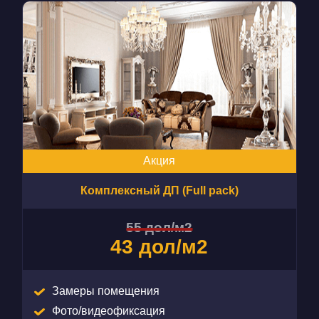
Акция
Комплексный ДП (Full pack)
55 дол/м2
43 дол/м2
Замеры помещения
Фото/видеофиксация