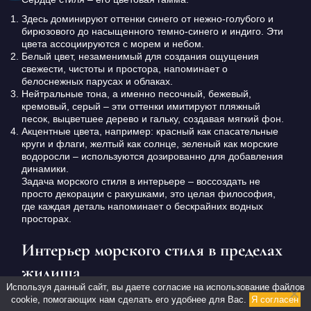
Здесь доминируют оттенки синего от нежно-голубого и
бирюзового до насыщенного темно-синего и индиго. Эти
цвета ассоциируются с морем и небом.
Белый цвет, незаменимый для создания ощущения
свежести, чистоты и простора, напоминает о
белоснежных парусах и облаках.
Нейтральные тона, а именно песочный, бежевый,
кремовый, серый – эти оттенки имитируют пляжный
песок, выцветшее дерево и гальку, создавая мягкий фон.
Акцентные цвета, например: красный как спасательные
круги и флаги, желтый как солнце, зеленый как морские
водоросли – используются дозированно для добавления
динамики.
Задача морского стиля в интерьере – воссоздать не
просто декорации с ракушками, это целая философия,
где каждая деталь напоминает о бескрайних водных
просторах.
Интерьер морского стиля в пределах
жилища
Используя данный сайт, вы даете согласие на использование файлов
Первым делом нужно подобрать материалы. В выборе
cookie, помогающих нам сделать его удобнее для Вас.
Я согласен
материалов предпочтение отдается натуральным