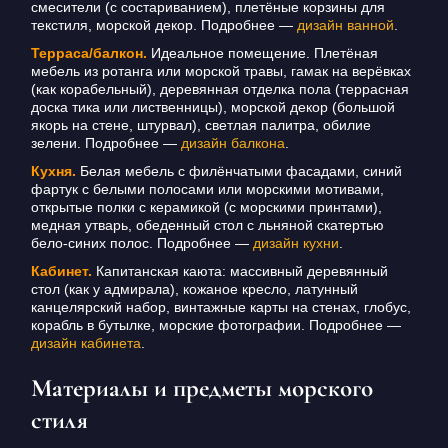
смесители (с состариванием), плетёные корзины для
текстиля, морской декор. Подробнее —
дизайн ванной
.
Терраса/балкон.
Идеальное помещение. Плетёная
мебель из ротанга или морской травы, гамак на верёвках
(как корабельный), деревянная отделка пола (террасная
доска тика или лиственницы), морской декор (большой
якорь на стене, штурвал), светлая палитра, обилие
зелени. Подробнее —
дизайн балкона
.
Кухня.
Белая мебель с филёнчатыми фасадами, синий
фартук с белыми полосами или морскими мотивами,
открытые полки с керамикой (с морскими принтами),
медная утварь, обеденный стол с льняной скатертью
бело-синих полос. Подробнее —
дизайн кухни
.
Кабинет.
Капитанская каюта: массивный деревянный
стол (как у адмирала), кожаное кресло, латунный
канцелярский набор, винтажные карты на стенах, глобус,
корабль в бутылке, морские фотографии. Подробнее —
дизайн кабинета
.
Материалы и предметы морского
стиля