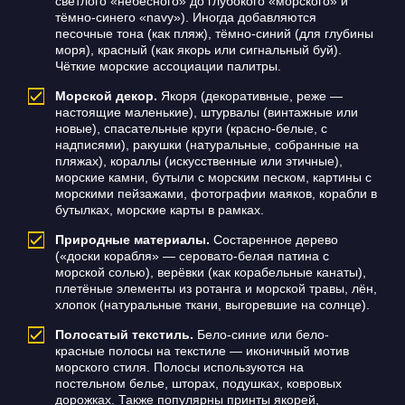
светлого «небесного» до глубокого «морского» и
тёмно-синего «navy»). Иногда добавляются
песочные тона (как пляж), тёмно-синий (для глубины
моря), красный (как якорь или сигнальный буй).
Чёткие морские ассоциации палитры.
Морской декор.
Якоря (декоративные, реже —
настоящие маленькие), штурвалы (винтажные или
новые), спасательные круги (красно-белые, с
надписями), ракушки (натуральные, собранные на
пляжах), кораллы (искусственные или этичные),
морские камни, бутыли с морским песком, картины с
морскими пейзажами, фотографии маяков, корабли в
бутылках, морские карты в рамках.
Природные материалы.
Состаренное дерево
(«доски корабля» — серовато-белая патина с
морской солью), верёвки (как корабельные канаты),
плетёные элементы из ротанга и морской травы, лён,
хлопок (натуральные ткани, выгоревшие на солнце).
Полосатый текстиль.
Бело-синие или бело-
красные полосы на текстиле — иконичный мотив
морского стиля. Полосы используются на
постельном белье, шторах, подушках, ковровых
дорожках. Также популярны принты якорей,