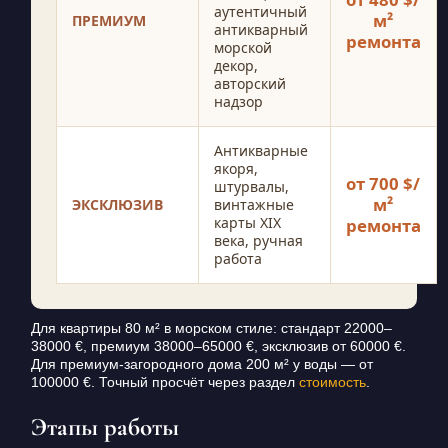
аутентичный
м²
ПРЕМИУМ
антикварный
ремонта
морской
декор,
авторский
надзор
Антикварные
якоря,
от 700 $/
штурвалы,
м²
ЭКСКЛЮЗИВ
винтажные
карты XIX
ремонта
века, ручная
работа
Для квартиры 80 м² в морском стиле: стандарт 22000–
38000 €, премиум 38000–65000 €, эксклюзив от 60000 €.
Для премиум-загородного дома 200 м² у воды — от
100000 €. Точный просчёт через раздел
стоимость
.
Этапы работы