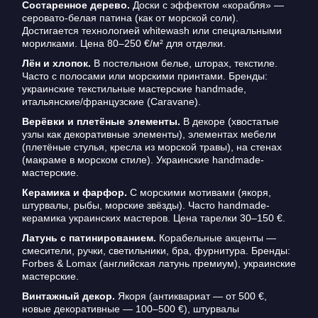
Состаренное дерево.
Доски с эффектом «корабля» —
серовато-белая патина (как от морской соли).
Достигается технологией whitewash или специальными
морилками. Цена 80–250 €/м² для отделки.
Лён и хлопок.
В постельном белье, шторах, текстиле.
Часто с полосами или морскими принтами. Бренды:
украинские текстильные мастерские handmade,
итальянские/французские (Caravane).
Верёвки и плетёные элементы.
В декоре (хвостатые
узлы как декоративные элементы), элементах мебели
(плетёные стулья, кресла из морской травы), на стенах
(макраме в морском стиле). Украинские handmade-
мастерские.
Керамика и фарфор.
С морскими мотивами (якоря,
штурвалы, рыбы, морские звёзды). Часто handmade-
керамика украинских мастеров. Цена тарелки 30–150 €.
Латунь с патинированием.
Корабельные акценты —
смесители, ручки, светильники, бра, фурнитура. Бренды:
Forbes & Lomax (английская латунь премиум), украинские
мастерские.
Винтажный декор.
Якоря (антиквариат — от 500 €,
новые декоративные — 100–500 €), штурвалы