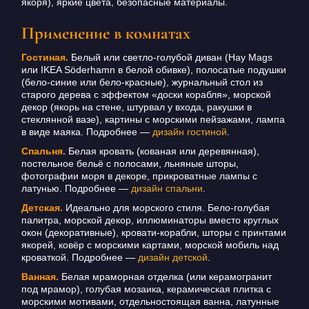
якоря), яркие цвета, безопасные материалы.
Применение в комнатах
Гостиная.
Белый или светло-голубой диван (Hay Mags
или IKEA Söderhamn в белой обивке), полосатые подушки
(бело-синие или бело-красные), журнальный стол из
старого дерева с эффектом «доски корабля», морской
декор (якорь на стене, штурвал у входа, ракушки в
стеклянной вазе), картины с морскими пейзажами, лампа
в виде маяка. Подробнее —
дизайн гостиной
.
Спальня.
Белая кровать (кованая или деревянная),
постельное бельё с полосами, льняные шторы,
фотографии моря в декоре, прикроватные лампы с
латунью. Подробнее —
дизайн спальни
.
Детская.
Идеально для морского стиля. Бело-голубая
палитра, морской декор, иллюминаторы вместо круглых
окон (декоративные), кровати-корабли, шторы с принтами
якорей, ковёр с морскими картами, морской мобиль над
кроваткой. Подробнее —
дизайн детской
.
Ванная.
Белая мраморная отделка (или керамогранит
под мрамор), голубая мозаика, керамическая плитка с
морскими мотивами, отдельностоящая ванна, латунные