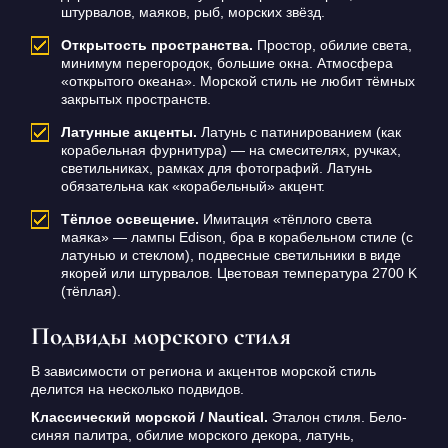
штурвалов, маяков, рыб, морских звёзд.
Открытость пространства.
Простор, обилие света,
минимум перегородок, большие окна. Атмосфера
«открытого океана». Морской стиль не любит тёмных
закрытых пространств.
Латунные акценты.
Латунь с патинированием (как
корабельная фурнитура) — на смесителях, ручках,
светильниках, рамках для фотографий. Латунь
обязательна как «корабельный» акцент.
Тёплое освещение.
Имитация «тёплого света
маяка» — лампы Edison, бра в корабельном стиле (с
латунью и стеклом), подвесные светильники в виде
якорей или штурвалов. Цветовая температура 2700 K
(тёплая).
Подвиды морского стиля
В зависимости от региона и акцентов морской стиль
делится на несколько подвидов.
Классический морской / Nautical.
Эталон стиля. Бело-
синяя палитра, обилие морского декора, латунь,