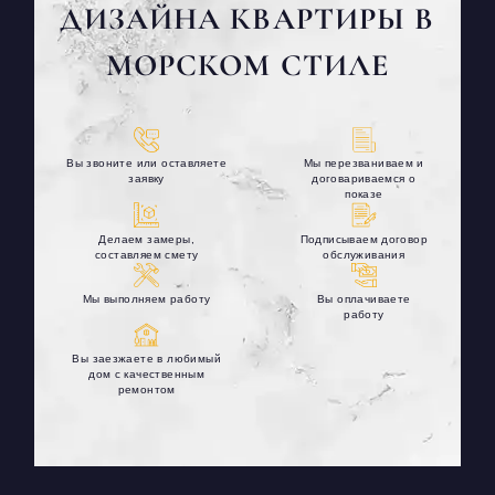
ДИЗАЙНА КВАРТИРЫ В
МОРСКОМ СТИЛЕ
Вы звоните или оставляете
Мы перезваниваем и
заявку
договариваемся о
показе
Делаем замеры,
Подписываем договор
составляем смету
обслуживания
Мы выполняем работу
Вы оплачиваете
работу
Вы заезжаете в любимый
дом с качественным
ремонтом