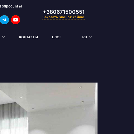
вопрос,
мы
+380671500551
Заказать звонок сейчас
КОНТАКТЫ
БЛОГ
RU
UK
 — получи скидку