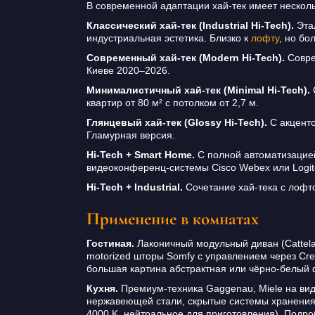
В современной адаптации хай-тек имеет нескол
Классический хай-тек (Industrial Hi-Tech).
Этал
индустриальная эстетика. Близко к
лофту
, но бо
Современный хай-тек (Modern Hi-Tech).
Совре
Киеве 2020–2026.
Минималистичный хай-тек (Minimal Hi-Tech).
квартир от 80 м² с потолком от 2,7 м.
Глянцевый хай-тек (Glossy Hi-Tech).
С акценто
Гламурная версия.
Hi-Tech + Smart Home.
С полной автоматизаци
видеоконференц-системы Cisco Webex или Logite
Hi-Tech + Industrial.
Сочетание хай-тека с лофт
Применение в комнатах
Гостиная.
Лаконичный модульный диван (Cattelan 
motorized шторы Somfy с управлением через Cre
большая картина абстрактная или чёрно-белый ф
Кухня.
Премиум-техника Gaggenau, Miele на вид
нержавеющей стали, скрытые системы хранения 
4000 K, нейтральное для приготовления). Подр