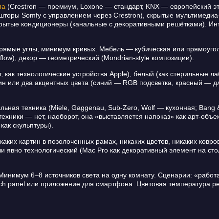
ма
(Crestron — премиум, Loxone — стандарт, KNX — европейский эт
 шторы Somfy с управлением через Crestron), скрытые мультимедиа
крытые кондиционеры (канальные с декоративными решётками). Инт
ямые углы, минимум кривых. Мебель — кубическая или прямоуголь
eflow), декор — геометрический (Mondrian-style композиции).
, как технологические устройства Apple), белый (как стерильные л
ин или два акцентных цвета (синий — RGB подсветка, красный — д
ная техника (Miele, Gaggenau, Sub-Zero, Wolf — кухонная; Bang &
ехники — нет, наоборот, она «выставляется напоказ» как арт-объек
как скульптуры).
аких картин в позолоченных рамах, никаких цветов, никаких ковро
 явно технологический (Mac Pro как декоративный элемент на сто
инимум 6–8 источников света на одну комнату. Сценарии: «работа
ouch panel или приложение для смартфона. Цветовая температура 