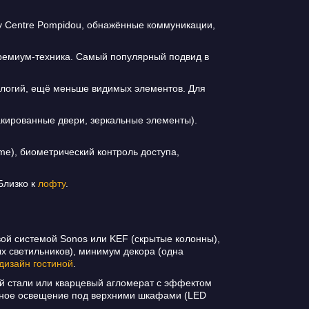
у Centre Pompidou, обнажённые коммуникации,
ремиум-техника. Самый популярный подвид в
логий, ещё меньше видимых элементов. Для
кированные двери, зеркальные элементы).
e), биометрический контроль доступа,
Близко к
лофту
.
ковой системой Sonos или KEF (скрытые колонны),
ых светильников), минимум декора (одна
дизайн гостиной
.
й стали или кварцевый агломерат с эффектом
льное освещение под верхними шкафами (LED