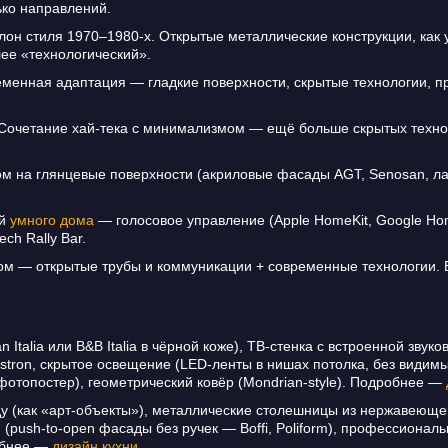
ько направлений.
он стиля 1970–1980-х. Открытые металлические конструкции, как 
лее «технологический».
менная адаптация — гладкие поверхности, скрытые технологии, п
Сочетание хай-тека с минимализмом — ещё больше скрытых техно
м на глянцевые поверхности (акриловые фасады AGT, Senosan, ла
ей
умного дома
— голосовое управление (Apple HomeKit, Google Hom
ch Rally Bar.
ом — открытые трубы и коммуникации + современные технологии. 
Italia или B&B Italia в чёрной коже), ТВ-стенка с встроенной зву
stron, скрытое освещение (LED-ленты в нишах потолка, без видим
отопостер), геометрический ковёр (Mondrian-style). Подробнее —
у (как «арт-объекты»), металлические столешницы из нержавеюще
(push-to-open фасады без ручек — Boffi, Poliform), профессиона
обнее —
дизайн кухни
.