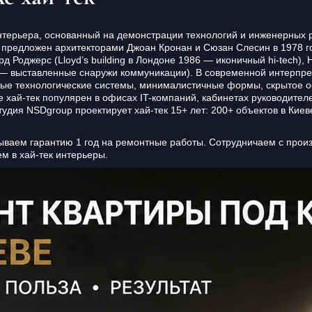
ь интерьера, основанный на демонстрации технологий и инженерных
h предложен архитекторами Джоан Кронан и Сюзан Слесин в 1978 го
 Роджерс (Lloyd’s building в Лондоне 1986 — иконичный hi-tech),
7 — выставленные снаружи коммуникации). В современной интерпре
тые технологические системы, минималистичные формы, скрытое 
 хай-тек популярен в офисах IT-компаний, кабинетах руководите
Студия NSDgroup проектирует хай-тек 15+ лет: 200+ объектов в Ки
ваем гарантию 1 год на ремонтные работы. Сотрудничаем с произ
м в хай-тек интерьеры.