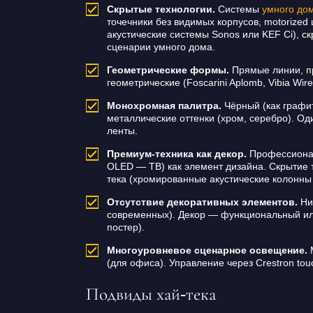
Скрытые технологии.
Системы
умного до
точечники без видимых корпусов, motorized
акустические системы Sonos или KEF Ci), с
сценарии умного дома.
Геометрические формы.
Прямые линии, пр
геометрические (Foscarini Aplomb, Vibia Wir
Монохромная палитра.
Чёрный (как графит
металлические оттенки (хром, серебро). Од
ленты.
Премиум-техника как декор.
Профессиональ
OLED — ТВ) как элемент дизайна. Скрытие т
тека (хромированные акустические колонны 
Отсутствие декоративных элементов.
Ник
современных). Декор — функциональный или
постер).
Многоуровневое сценарное освещение.
М
(для офиса). Управление через Crestron t
Подвиды хай-тека