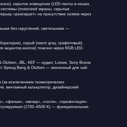
алон), скрытое освещение (LED-ленты в нишах,
-системы (motorized экраны, скрытые
ерьер «реагирует» на присутствие хозяев через
ная без скруглений, светильники —
аборатории), серый (warm gray, графитовый),
ля акцентов кнопок) точечно через RGB LED-
 Olufsen, JBL, KEF — аудио; Loewe, Sony Bravia
т. Бренд Bang & Olufsen — иконичный для хай-
в (за исключением геометрических
ле, винтажный калькулятор, дизайнерский
», «фильм», «вечер», «гости», «презентация»
регулируемая (2700–6500 K) — функциональная.