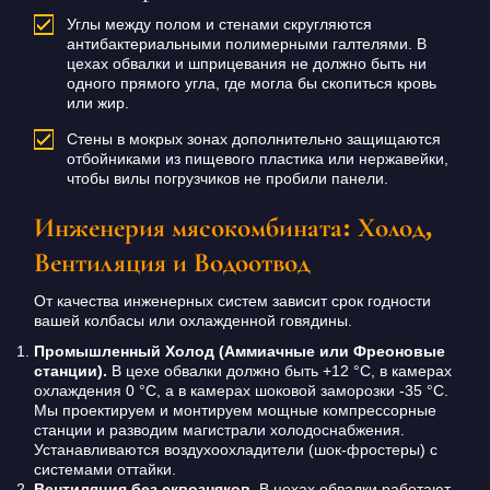
Углы между полом и стенами скругляются
антибактериальными полимерными галтелями. В
цехах обвалки и шприцевания не должно быть ни
одного прямого угла, где могла бы скопиться кровь
или жир.
Стены в мокрых зонах дополнительно защищаются
отбойниками из пищевого пластика или нержавейки,
чтобы вилы погрузчиков не пробили панели.
Инженерия мясокомбината: Холод,
Вентиляция и Водоотвод
От качества инженерных систем зависит срок годности
вашей колбасы или охлажденной говядины.
Промышленный Холод (Аммиачные или Фреоновые
станции).
В цехе обвалки должно быть +12 °C, в камерах
охлаждения 0 °C, а в камерах шоковой заморозки -35 °C.
Мы проектируем и монтируем мощные компрессорные
станции и разводим магистрали холодоснабжения.
Устанавливаются воздухоохладители (шок-фростеры) с
системами оттайки.
Вентиляция без сквозняков.
В цехах обвалки работают