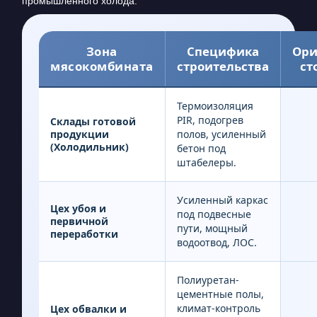
промышленного холода.
Зона
Специфика
Ори
мясокомбината
строительства
ст
Термоизоляция
PIR, подогрев
Склады готовой
продукции
полов, усиленный
(Холодильник)
бетон под
штабелеры.
Усиленный каркас
Цех убоя и
под подвесные
первичной
пути, мощный
переработки
водоотвод, ЛОС.
Полиуретан-
цементные полы,
климат-контроль
Цех обвалки и