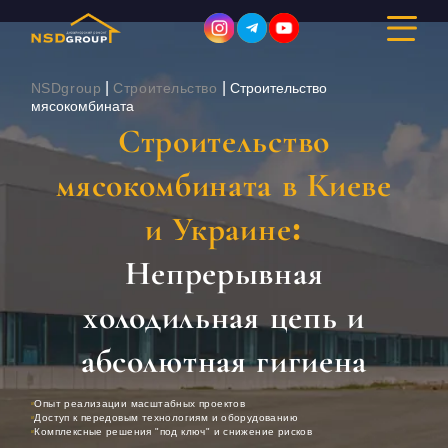
|
|
NSDgroup
Строительство
Строительство
мясокомбината
Строительство
ДИЗАЙН ИНТЕРЬЕРА
мясокомбината в Киеве
РЕМОНТ
и Украине:
СТРОИТЕЛЬСТВО
Непрерывная
ПОРТФОЛИО
холодильная цепь и
СТОИМОСТЬ
абсолютная гигиена
О КОМПАНИИ
Опыт реализации масштабных проектов
Доступ к передовым технологиям и оборудованию
Комплексные решения "под ключ" и снижение рисков