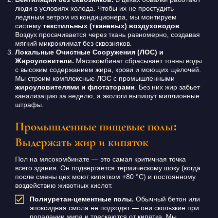
люди в условиях холода. Чтобы их не простудить
ледяным ветром из кондиционера, мы монтируем
систему
текстильных (тканевых) воздуховодов
.
Воздух просачивается через ткань равномерно, создавая
мягкий микроклимат без сквозняков.
Локальные Очистные Сооружения (ЛОС) и
Жироуловители.
Мясокомбинат сбрасывает тонны воды
с высоким содержанием жира, крови и моющих щелочей.
Мы строим комплексные ЛОС с промышленными
жироуловителями и флотаторами
. Без них жир забьет
канализацию за неделю, а экологи выпишут миллионные
штрафы.
Промышленные пищевые полы:
Выдержать жир и кипяток
Пол на мясокомбинате — это самая критичная точка
всего здания. Он подвергается термическому шоку (когда
после смены цех моют кипятком +80 °C) и постоянному
воздействию животных кислот.
Полиуретан-цементные полы.
Обычный бетон или
эпоксидная смола не подходят — они скользкие при
попадании жира и трескаются от кипятка. Мы