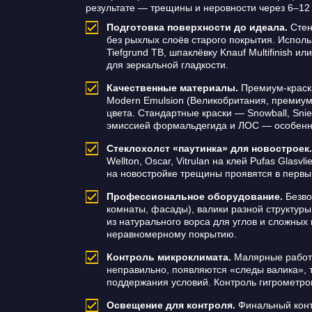
результате — трещины и неровности через 6–12
Подготовка поверхности до идеала.
Стен
без рыхлых слоёв старого покрытия. Испол
Tiefgrund TB, шпаклёвку Knauf Multifinish
для зеркальной гладкости.
Качественные материалы.
Премиум-краски 
Modern Emulsion (Великобритания, премиум
цвета. Стандартные краски — Snowball, Sni
эмиссией формальдегида и ЛОС — особенно 
Стеклохолст «паутинка» для новостроек.
Wellton, Oscar, Vitrulan на клей Pufas Glas
на новостройке трещины проявятся в первы
Профессиональное оборудование.
Безво
комнаты, фасады), валики разной структуры
из натурального ворса для углов и сложных
неравномерному покрытию.
Контроль микроклимата.
Малярные работы
неправильно, появляются «следы валика», 
поддержания условий. Контроль гигрометром
Освещение для контроля.
Финальный контр