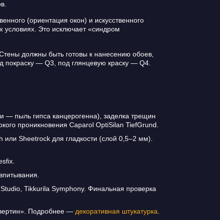
в.
енного (ориентация окон) и искусственного
х условиях. Это исключает «синдром
Стены должны быть готовы к нанесению обоев,
од покраску — Q3, под глянцевую краску — Q4.
и — пыль гипса канцерогенна), заделка трещин
ого проникновения Caparol OptiSilan TiefGrund.
 или Sheetrock для гладкости (слой 0,5–2 мм).
sfix.
 впитывания.
Studio, Tikkurila Symphony. Финальная проверка
авертин». Подробнее —
декоративная штукатурка
.