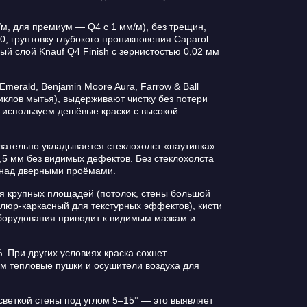
м, для премиум — Q4 с 1 мм/м), без трещин,
 грунтовку глубокого проникновения Caparol
ый слой Knauf Q4 Finish с зернистостью 0,02 мм
Emerald, Benjamin Moore Aura, Farrow & Ball
клов мытья), выдерживают чистку без потери
е используем дешёвые краски с высокой
язательно укладывается стеклохолст «паутинка»
–1,5 мм без видимых дефектов. Без стеклохолста
и над дверными проёмами.
я крупных площадей (потолок, стены большой
елюр-каркасный для текстурных эффектов), кисти
оборудования приводит к видимым мазкам и
При других условиях краска сохнет
ем тепловые пушки и осушители воздуха для
веткой стены под углом 5–15° — это выявляет