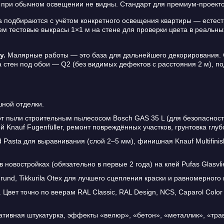
 при обычном освещении не видны. Стандарт для премиум-проекто
 подбираются с учётом конкретного освещения квартиры — естеств
м тестовые выкрасы 1×1 м на стене для проверки цвета в реальны
у.
Малярные работы — это база для дальнейшего декорирования. 
а стен под обои — Q2 (без видимых дефектов с расстояния 2 м), п
ной отделки.
т пыли строительным пылесосом Bosch GAS 35 L (для безопасност
nauf Fugenfüller, ремонт повреждённых участков, грунтовка глубок
Pasta для выравнивания (слой 2–5 мм), финишная Knauf Multifinish
 новостройках (обязательно в первые 2 года) на клей Pufas Glasvlie
Grund, Tikkurila Otex для лучшего сцепления краски и равномерного
вет точно по веерам RAL Classic, RAL Design, NCS, Caparol Color 
ативная штукатурка, эффекты «велюр», «бетон», «металлик», «тр