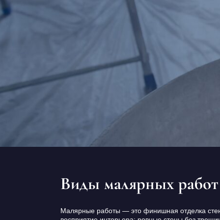
Дизайн коридора
Виды малярных работ
Малярные работы — это финишная отделка стен 
восприятие интерьера: ровные стены без трещи