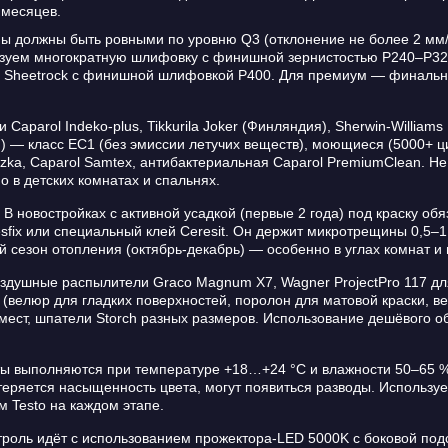
 месяцев.
ы должны быть ровными по уровню Q3 (отклонение не более 2 мм/
ьзуем многократную шлифовку с финишной зернистостью P240–P320,
 или Sheetrock с финишной шлифовкой P400. Для премиум — финальн
Caparol Indeko-plus, Tikkurila Joker (Финляндия), Sherwin-Williams 
) — класс EC1 (без эмиссии летучих веществ), моющиеся (5000+ ци
ezka, Caparol Samtex, антибактериальная Caparol PremiumClean. Н
в детских комнатах и спальнях.
В новостройках с активной усадкой (первые 2 года) под краску об
vliesfix или специальный клей Ceresit. Он держит микротрещины 0,5
й сезон отопления (октябрь-декабрь) — особенно в углах комнат 
здушные распылители Graco Magnum X7, Wagner ProjectPro 117 дл
 (велюр для гладких поверхностей, поролон для матовой краски, в
 мест, шпатели Storch разных размеров. Использование дешёвого 
 выполняются при температуре +18…+24 °C и влажности 50–65 %. 
теряется насыщенность цвета, могут появиться разводы. Использу
 Testo на каждом этапе.
оль идёт с использованием прожектора-LED 5000K с боковой подс