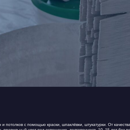
и потолков с помощью краски, шпаклёвки, штукатурки. От качеств
н, правильный цвет под освещение, долговечность 10–15 лет без 