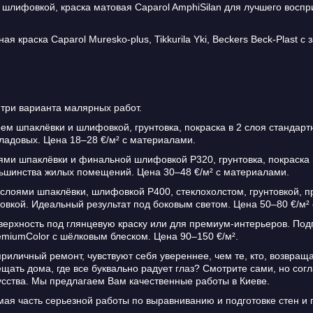
 шлифовкой, краска матовая Caparol AmphiSilan для лучшего восп
я краска Caparol Muresko-plus, Tikkurila Yki, Beckers Beck-Plast 
 три варианта малярных работ.
ем шпаклёвки и шлифовкой, грунтовка, покраска в 2 слоя стандартн
ладовых. Цена 18–28 €/м² с материалами.
ями шпаклёвки и финальной шлифовкой P320, грунтовка, покраска 
большинства жилых помещений. Цена 30–48 €/м² с материалами.
лоями шпаклёвки, шлифовкой P400, стеклохолстом, грунтовкой, пре
фовкой. Идеальный результат под боковым светом. Цена 50–80 €/м²
ерхность под глянцевую краску или для премиум-интерьеров. Подг
PremiumColor с шёлковым блеском. Цена 90–150 €/м².
риличный ремонт, чувствуют себя увереннее, чем те, кто, возвращ
ть дома, где все буквально радует глаз? Смотрите сами, но согл
усства. Мы предлагаем Вам качественные работы в Киеве.
ая часть серьезной работы по выравниванию и подготовке стен и п