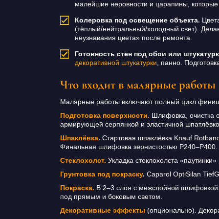
малейшие неровности и царапины, которые
Колеровка под освещение объекта.
Цвета
(тёплый/нейтральный/холодный свет). Делае
неузнавания цвета» после ремонта.
Готовность стен под обои или штукатурк
декоративной штукатурки
, панно. Подготовк
Что входит в малярные работы
Малярные работы включают полный цикл финиш
Подготовка поверхности.
Шлифовка, очистка о
армирующей серпянкой и эластичной шпатлёвкой K
Шпаклёвка
.
Стартовая шпаклёвка Knauf Rotband 
Финальная шлифовка зернистостью P240–P400.
Стеклохолст.
Укладка стеклохолста «паутинки» в
Грунтовка под покраску
.
Caparol OptiSilan Tief
Покраска.
В 2–3 слоя с межслойной шлифовкой. Ц
под прямым и боковым светом.
Декоративные эффекты
(опционально). Декор