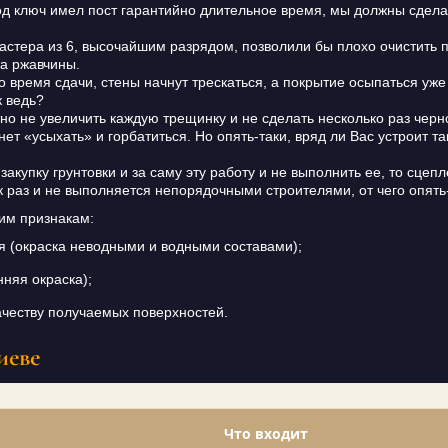
под ключ имел пост гарантийно длительное время, мы должны сдел
астера из 6, высочайшим разрядом, позволили бы плохо очистить п
та ржавчины.
о время сдачи, стены начнут трескаться, а покрытие осыпаться уже
к ведь?
но не увеличить каждую трещинку и не сделать несколько раз черн
т «усыхать» и горбатиться. Но опять-таки, вряд ли Вас устроит та
закупку грунтовки и за саму эту работу и не выполнить ее, то сцеп
к раз и не выполняется непорядочными строителями, от чего опять-
им признакам:
я (окраска неводными и водными составами);
няя окраска);
ачеству получаемых поверхностей.
иеве
Что входит