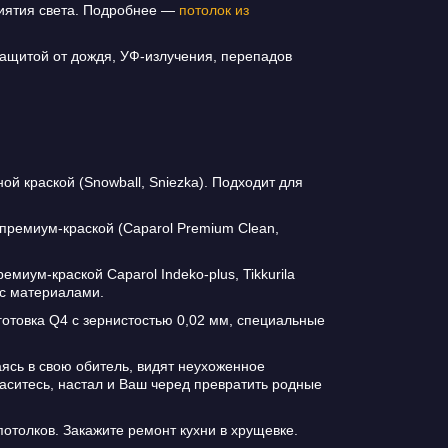
риятия света. Подробнее —
потолок из
с защитой от дождя, УФ-излучения, перепадов
ой краской (Snowball, Sniezka). Подходит для
премиум-краской (Caparol Premium Clean,
миум-краской Caparol Indeko-plus, Tikkurila
 с материалами.
отовка Q4 с зернистостью 0,02 мм, специальные
аясь в свою обитель, видят неухоженное
аситесь, настал и Ваш черед превратить родные
отолков. Закажите ремонт кухни в хрущевке.