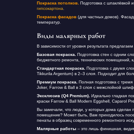
Покраска потолков.
Подготовка с шпаклёвкой и
гипсокартона
.
Покраска фасадов
(для частных домов). Фасадна
температур.
Виды малярных работ
В зависимости от уровня результата предлагаем
Базовая покраска.
Подготовка стен с одним сло
бюджетного ремонта, технических помещений, к
Стандартная покраска.
Подготовка с двумя сло
Tikkurila Argentum) в 2–3 слоя. Подходит для 
Премиум покраска.
Полная подготовка с тремя с
Joker, Farrow & Ball в 3 слоя с межслойной шли
Эксклюзив (Q4 Premium).
Идеально гладкая пов
краски Farrow & Ball Modern Eggshell, Caparol 
Вы замечали, что люди, у которых дома сделан п
помещение? Может быть, Вам приходилось посеща
пенаты в образец современного ремонтного иск
Малярные работы
– это лишь финишная, видим