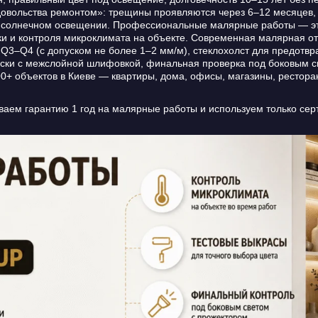
вольства ремонтом»: трещины проявляются через 6–12 месяцев, ц
и солнечном освещении. Профессиональные малярные работы — эт
и и контроля микроклимата на объекте. Современная малярная отд
Q3–Q4 (с допуском не более 1–2 мм/м), стеклохолст для предотвр
ски с межслойной шлифовкой, финальная проверка под боковым све
0+ объектов в Киеве — квартиры, дома, офисы, магазины, рестора
аем гарантию 1 год на малярные работы и используем только серт