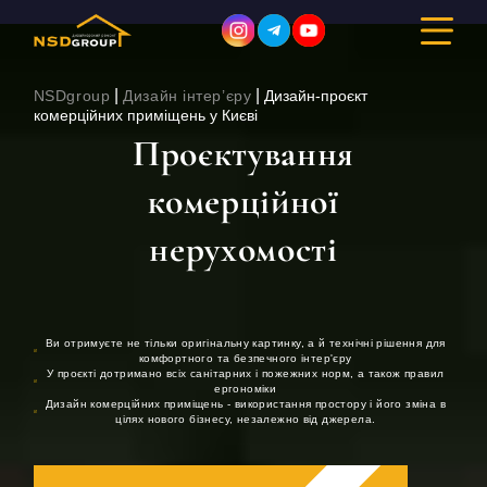
|
|
NSDgroup
Дизайн інтер’єру
Дизайн-проєкт
комерційних приміщень у Києві
Проєктування
ДИЗАЙН ІНТЕР’ЄРУ
комерційної
РЕМОНТ
нерухомості
БУДІВНИЦТВО
ПОРТФОЛІО
Ви отримуєте не тільки оригінальну картинку, а й технічні рішення для
комфортного та безпечного інтер'єру
У проєкті дотримано всіх санітарних і пожежних норм, а також правил
ВАРТІСТЬ
ергономіки
Дизайн комерційних приміщень - використання простору і його зміна в
цілях нового бізнесу, незалежно від джерела.
ПРО КОМПАНІЮ