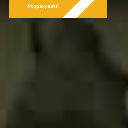
КОНТАКТИ
Розрахувати
БЛОГ
UK
RU
+380671500551
Замовити дзвінок зараз