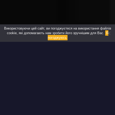
Використовуючи цей сайт, ви погоджуєтеся на використання файлів
cookie, які допомагають нам зробити його зручнішим для Вас.
Я
погоджуюсь
Чому варто замовити
дизайн комерційного
приміщення під ключ?
Дизайн під ключ передбачає повну розробку проекту з
подальшою реалізацією концепції, аж до здачі готового до
експлуатації комерційного приміщення. Замовляючи цю
послугу у нас, ви можете бути спокійними – усі етапи