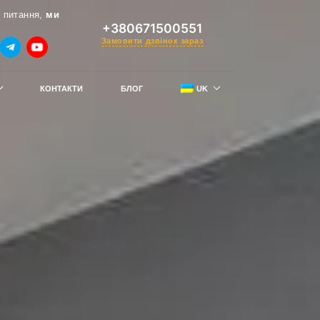
 питання,
ми
+380671500551
Замовити дзвінок зараз
КОНТАКТИ
БЛОГ
UK
RU
тримай знижку