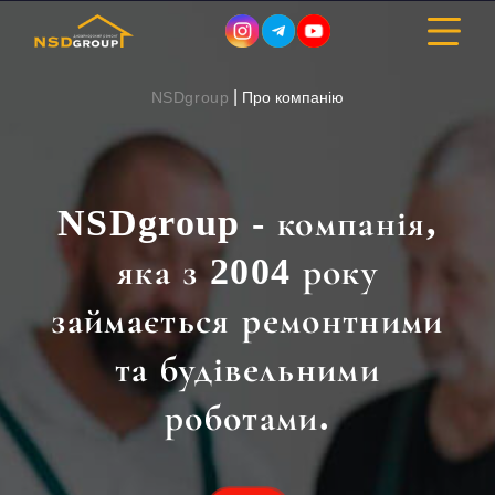
|
NSDgroup
Про компанію
ДИЗАЙН ІНТЕР’ЄРУ
NSDgroup - компанія,
РЕМОНТ
яка з 2004 року
БУДІВНИЦТВО
займається ремонтними
ПОРТФОЛІО
та будівельними
ВАРТІСТЬ
роботами.
ПРО КОМПАНІЮ