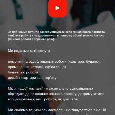
КОНТАКТИ
БЛОГ
UK
RU
За цей час ми встигли зарекомендувати себе як надійного партнера,
який все робить - як домовилися, в повному обсязі, вчасно і якісно
+380671500551
(прийом роботи з першого разу).
Замовити дзвінок зараз
Ми надаємо такі послуги:
ремонтні та оздоблювальні роботи (квартири, будинки,
приміщення, котеджі, офіси тощо)
будівельні роботи
дизайн квартири та інтер'єру
Місія нашої компанії - максимально відповідально
підходити до виконання кожного проєкту, дотримуватися
всіх домовленостей і робити, як для себе
Ми любимо те, чим займаємося, і це відчувається в нашій