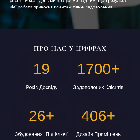
роботі. Кожен день ми працюємо над тим, щоб результат
цієї роботи приносив клієнтам тільки задоволення!
ПРО НАС
У ЦИФРАХ
19
1700+
Років Досвіду
Задоволених Клієнтів
26+
406+
Збудованих "під Ключ"
Дизайн Приміщень