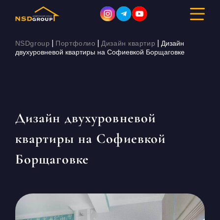
|
|
|
NSDgroup
Портфолио
Дизайн квартир
Дизайн
двухуровневой квартиры на Софиевкой Борщаговке
ДИЗАЙН ИНТЕРЬЕРА
РЕМОНТ
Дизайн двухуровневой
СТРОИТЕЛЬСТВО
квартиры на Софиевкой
ПОРТФОЛИО
Борщаговке
СТОИМОСТЬ
О КОМПАНИИ