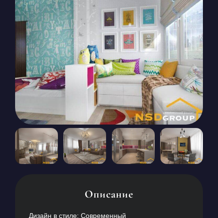
КОНТАКТЫ
БЛОГ
RU
UK
+380671500551
Заказать звонок сейчас
Описание
Дизайн в стиле: Современный