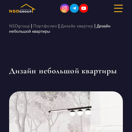
|
|
|
NSDgroup
Портфолио
Дизайн квартир
Дизайн
небольшой квартиры
ДИЗАЙН ИНТЕРЬЕРА
РЕМОНТ
Дизайн небольшой квартиры
СТРОИТЕЛЬСТВО
ПОРТФОЛИО
СТОИМОСТЬ
О КОМПАНИИ