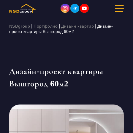
|
|
|
NSDgroup
Портфолио
Дизайн квартир
Дизайн-
проект квартиры Вышгород 60м2
ДИЗАЙН ИНТЕРЬЕРА
РЕМОНТ
Дизайн-проект квартиры
СТРОИТЕЛЬСТВО
Вышгород 60м2
ПОРТФОЛИО
СТОИМОСТЬ
О КОМПАНИИ