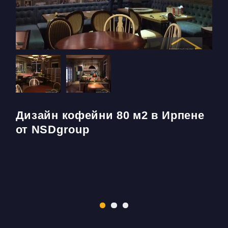
Дизайн кофейни 80 м2 в Ирпене
от NSDgroup
ю
С
п