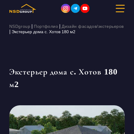
|
|
NSDgroup
Портфолио
Дизайн фасадов/экстерьеров
|
Экстерьер дома с. Хотов 180 м2
ДИЗАЙН ИНТЕРЬЕРА
РЕМОНТ
Экстерьер дома с. Хотов 180
СТРОИТЕЛЬСТВО
м2
ПОРТФОЛИО
СТОИМОСТЬ
О КОМПАНИИ