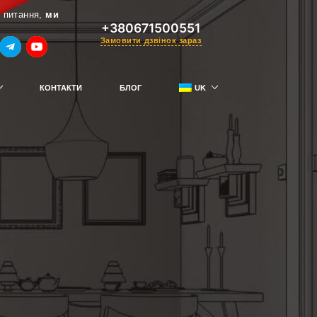
 питання,
ми
+380671500551
Замовити дзвінок зараз
КОНТАКТИ
БЛОГ
UK
RU
тримай знижку