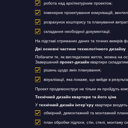
робота над архітектурним проектом;
інженерне проектування комунікацій, вентил
розрахунок кошторису та планування витрат
складання необхідної документації.
На підставі отриманих даних та точних вимірів фа
Дві основні частини технологічного дизайну
Побачити те, як виглядатиме житло, можна на о
Завершений
проект-дизайн
квартири складатиме
рішень щодо змін планування;
візуалізації, яка покаже, що вийде в результа
Проект продемонструє не тільки як пройдуть комун
Технічний дизайн квартири та його ціна
У
технічний дизайн інтер’єру
квартири входять 
обмірний, демонтажний та монтажний плани
план обробки підлоги, стін, стелі, монтажу с