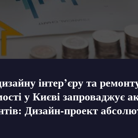
изайну інтер’єру та ремонт
ості у Києві запроваджує а
єнтів: Дизайн-проект абсол