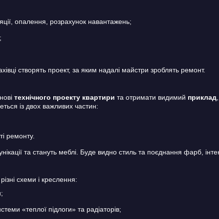
яції, опалення, розрахунок навантажень;
;
хівці створять проект, за яким надалі майстри зроблять ремонт.
снові
технічного проекту квартири
та отримати видимий
приклад
ться із двох важливих частин:
ті ремонту.
ікації та стануть меблі. Буде видно стиль та поєднання фарб, інтен
різні схеми і креслення:
;
истеми «теплої підлоги» та радіаторів;