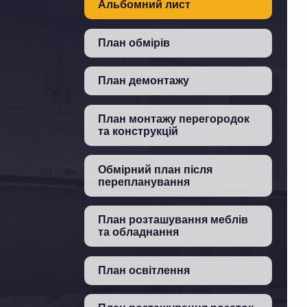
Альбомний лист
План обмірів
План демонтажу
План монтажу перегородок
та конструкцій
Обмірний план після
перепланування
План розташування меблів
та обладнання
План освітлення