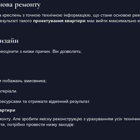
нова ремонту
 креслень з точною технічною інформацією, що стане основою реконс
езультаті такого
проектування квартири
має вийти максимально ко
дизайн
еоцінити з низки причин. Він дозволить:
ям побажань замовника;
теріали.
есурсами та отримати відмінний результат.
вартири
нту. Але зробити якісну реконструкцію з урахуванням усіх технічн
ти, потрібно провести низку заходів: