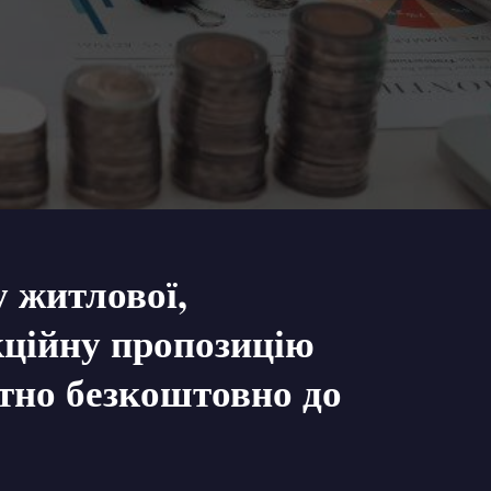
у житлової,
кційну пропозицію
ютно безкоштовно до