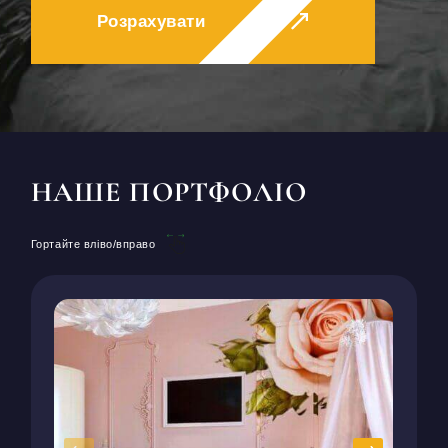
КОНТАКТИ
Розрахувати
БЛОГ
UK
RU
+380671500551
Замовити дзвінок зараз
НАШЕ ПОРТФОЛІО
Гортайте вліво/вправо