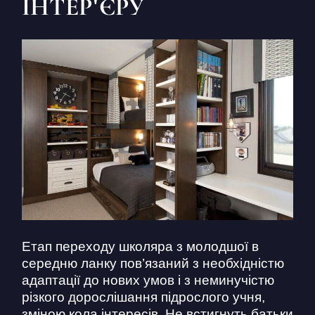
ІНТЕР'ЄРУ
Етап переходу школяра з молодшої в
середню ланку пов’язаний з необхідністю
адаптації до нових умов і з неминучістю
різкого дорослішання підрослого учня,
зміною кола інтересів. Не встигнуть батьки