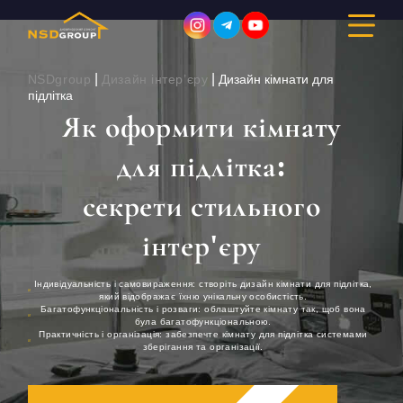
|
|
NSDgroup
Дизайн інтер’єру
Дизайн кімнати для
підлітка
Як оформити кімнату
ДИЗАЙН ІНТЕР’ЄРУ
для підлітка:
РЕМОНТ
секрети стильного
БУДІВНИЦТВО
інтер'єру
ПОРТФОЛІО
Індивідуальність і самовираження: створіть дизайн кімнати для підлітка,
який відображає їхню унікальну особистість.
Багатофункціональність і розваги: облаштуйте кімнату так, щоб вона
ВАРТІСТЬ
була багатофункціональною.
Практичність і організація: забезпечте кімнату для підлітка системами
зберігання та організації.
ПРО КОМПАНІЮ