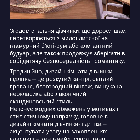
Згодом спальня дівчинки, що дорослішає,
перетворюється з милої дитячої на
гламурний б’юті-рум або елегантний
будуар, але також продовжує зберігати в
собі дитячу безпосередність і романтику.
Традиційно, дизайн кімнати дівчинки
підлітка – це розкутий кантрі, світлий
прованс, благородний вінтаж, вишукана
неокласика або лаконічний
скандинавський стиль.
Не існує жодних обмежень у мотивах і
стилістичному напрямку, головне в
дизайні кімнати дівчинки-підлітка –
акцентувати увагу на захопленнях
власниці – хенд-мейд, спорт, танці.