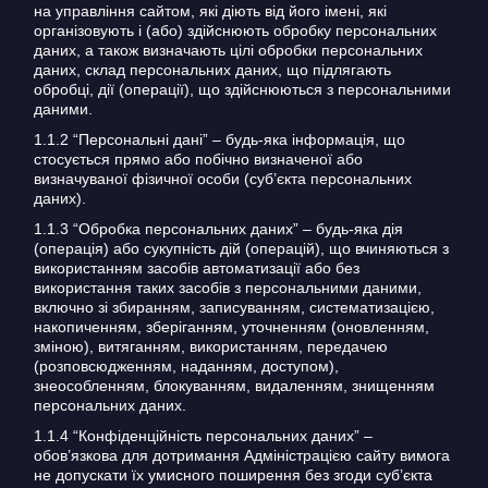
КОНТАКТИ
на управління сайтом, які діють від його імені, які
організовують і (або) здійснюють обробку персональних
даних, а також визначають цілі обробки персональних
БЛОГ
даних, склад персональних даних, що підлягають
обробці, дії (операції), що здійснюються з персональними
UK
RU
даними.
1.1.2 “Персональні дані” – будь-яка інформація, що
+380671500551
стосується прямо або побічно визначеної або
визначуваної фізичної особи (суб’єкта персональних
Замовити дзвінок зараз
даних).
1.1.3 “Обробка персональних даних” – будь-яка дія
(операція) або сукупність дій (операцій), що вчиняються з
використанням засобів автоматизації або без
використання таких засобів з персональними даними,
включно зі збиранням, записуванням, систематизацією,
накопиченням, зберіганням, уточненням (оновленням,
зміною), витяганням, використанням, передачею
(розповсюдженням, наданням, доступом),
знеособленням, блокуванням, видаленням, знищенням
персональних даних.
1.1.4 “Конфіденційність персональних даних” –
обов’язкова для дотримання Адміністрацією сайту вимога
не допускати їх умисного поширення без згоди суб’єкта