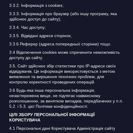
3.3.2. Інформація з cookies;
3.3.3. Інформація про браузер (або іншу програму, яка
здійснює доступ до сайту);
3.3.4. Час доступу;
3.3.5. Відвідані адреси сторінок;
3.3.6 Реферер (адреса попередньої сторінки) тощо.
3.4 Відключення cookies може спричинити неможливість
доступу до сайту.
3.5. Сайт здійснює збір статистики про IP-адреси своїх
відвідувачів. Ця інформація використовується з метою
виявлення та вирішення технічних проблем, для
контролю коректності проведених операцій.
3.6 Будь-яка інша персональна інформація,
незастережена вище, не підлягає навмисному
розголошенню, за винятком випадків, передбачених у п.п.
5.2. і 5.3. цієї Політики конфіденційності.
ЦІЛІ ЗБОРУ ПЕРСОНАЛЬНОЇ ІНФОРМАЦІЇ
КОРИСТУВАЧА
4.1 Персональні дані Користувача Адміністрація сайту