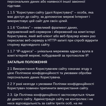
персональних даних або наявності іншої законної
підстави.
1.1.5 “Користувач сайту (далі Користувач)” – особа, яка
має доступ до сайту, за допомогою мережі Інтернет і
використовує цей сайт для своїх цілей.
1.1.6 “Cookies” – невеликий фрагмент даних,
відправлений веб-сервером і збережений на комп’ютері
Користувача, який веб-клієнт або веб-браузер кожен раз
пересилає веб-серверу в HTTP-запиті при спробі відкрити
сторінку відповідного сайту.
1.1.7 “IP-адреса” – унікальна мережева адреса вузла в
комп’ютерній мережі, побудованій за протоколом IP.
ЗАГАЛЬНІ ПОЛОЖЕННЯ
2.1 Використання Користувачем сайту означає згоду з
цією Політикою конфіденційності та умовами обробки
персональних даних Користувача.
2.2 У разі незгоди з умовами Політики конфіденційності
Користувач повинен припинити використання сайту.
2.3. Ця Політика конфіденційності застосовується тільки
до даного сайту. Адміністрація сайту не контролює і не
несе відповідальність за сайти третіх осіб, на які