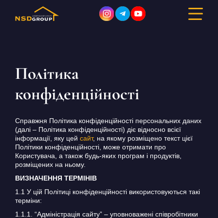
Політика
ДИЗАЙН ІНТЕР’ЄРУ
конфіденційності
РЕМОНТ
Справжня Політика конфіденційності персональних даних
БУДІВНИЦТВО
(далі – Політика конфіденційності) діє відносно всієї
інформації, яку цей
сайт
, на якому розміщено текст цієї
ПОРТФОЛІО
Політики конфіденційності, може отримати про
Користувача, а також будь-яких програм і продуктів,
розміщених на ньому.
ВАРТІСТЬ
ВИЗНАЧЕННЯ ТЕРМІНІВ
1.1 У цій Політиці конфіденційності використовуються такі
ПРО КОМПАНІЮ
терміни:
1.1.1. “Адміністрація сайту” – уповноважені співробітники