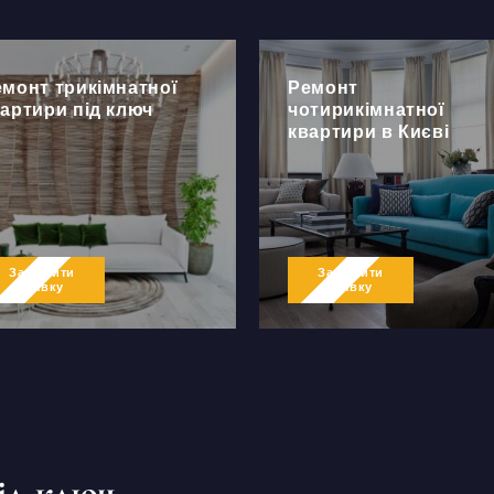
емонт трикімнатної
Ремонт
артири під ключ
чотирикімнатної
квартири в Києві
Залишити
Залишити
заявку
заявку
ід ключ