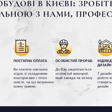
БУДОВІ В КИЄВІ: ЗРОБІ
АЛЬНОЮ З НАМИ, ПРОФЕ
ПОЕТАПНА ОПЛАТА
ОСОБИСТИЙ ПРОРАБ
ІНДИВІ
ДИЗАЙН
Ви платите поетапно
До Вас закріплюється
згідно зі складеними
особистий виконроб,
7 дизайн
кошторисами і точно
який завжди на зв'язку.
роботи в
знаєте, на що витрачено
створять
кожну гривню.
дизайн