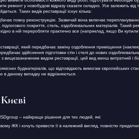
ити ремонт у новобудові відразу сказати складно. Усе залежить від т
йдеться. Таких видів реставрації існує кілька:
дбачає повну реконструкцію. Зазвичай вона включає переплануванн
ей, підлогового покриття, стель, оздоблювальних матеріалів. Такий р
хідно в ній переробляти практично все (наприклад, якщо Ви купили кв
еставрації, який передбачає заміну оздоблення приміщення (наклею
ередбачає здійснення підготовки стін і стелі до нових оздоблюваль
о з вищезазначеним видом реставрації, цей вид менш витратний і б
кісних будматеріалів, що відповідають вимогам європейських станда
ю в даному випадку не відрізняються.
 Києві
NSDgroup – найкраще рішення для тих людей, які:
ому ЖК і хочуть привести її в належний вигляд, повністю придатни