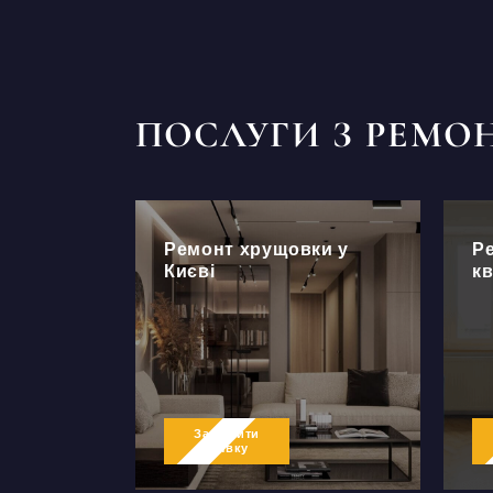
ПОСЛУГИ З РЕМО
Ремонт хрущовки у
Р
Києві
кв
Залишити
заявку