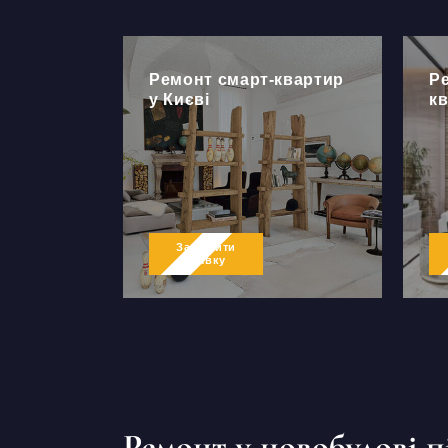
Ремонт смарт-квартир
Р
у Києві
кв
Залишити
заявку
Ремонт у новобудові п