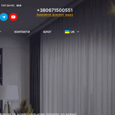
 питання,
ми
+380671500551
Замовити дзвінок зараз
КОНТАКТИ
БЛОГ
UK
RU
тримай знижку
бленню та індивідуальному підходу до кожної