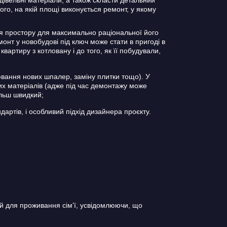
ого, на якій площі виконується ремонт, у якому
я простору для максимально раціональної його
емонт у новобудові під ключ може стати в пригоді в
артиру з котловану і до того, як її побудували,
вання нових шпалер, заміну плитки тощо). У
них матеріалів (адже під час демонтажу може
ільш швидкий;
ртів, і особливий підхід дизайнера проєкту.
й для проживання сім’ї, усвідомлюючи, що