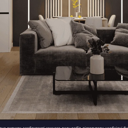
но вивчити особливості кожного виду робіт, підготувати необхідні б