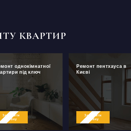
НТУ КВАРТИР
емонт однокімнатної
Ремонт пентхауса в
артири під ключ
Києві
Залишити
Залишити
заявку
заявку