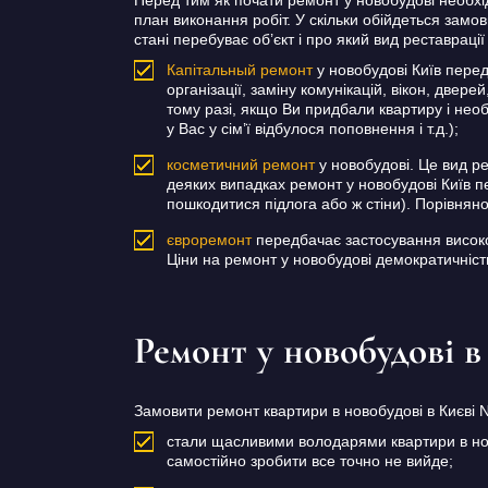
план виконання робіт. У скільки обійдеться замов
стані перебуває об’єкт і про який вид реставрації 
Капітальный ремонт
у новобудові Київ пере
організації, заміну комунікацій, вікон, двер
тому разі, якщо Ви придбали квартиру і необ
у Вас у сім’ї відбулося поповнення і т.д.);
косметичний ремонт
у новобудові. Це вид р
деяких випадках ремонт у новобудові Київ п
пошкодитися підлога або ж стіни). Порівнян
євроремонт
передбачає застосування високоя
Ціни на ремонт у новобудові демократичніст
Ремонт у новобудові в
Замовити ремонт квартири в новобудові в Києві 
стали щасливими володарями квартири в нов
самостійно зробити все точно не вийде;