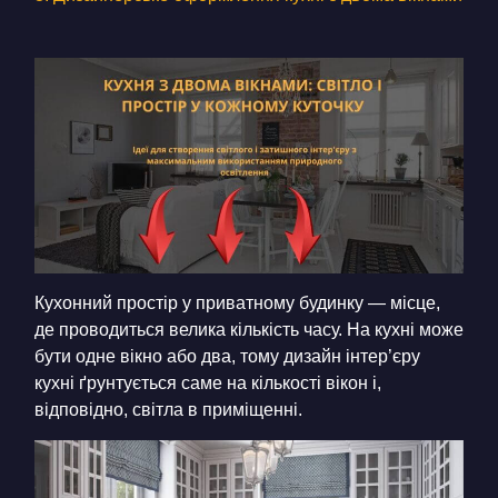
КОНТАКТИ
БЛОГ
UK
RU
+380671500551
Замовити дзвінок зараз
Кухонний простір у приватному будинку — місце,
де проводиться велика кількість часу. На кухні може
бути одне вікно або два, тому дизайн інтер’єру
кухні ґрунтується саме на кількості вікон і,
відповідно, світла в приміщенні.