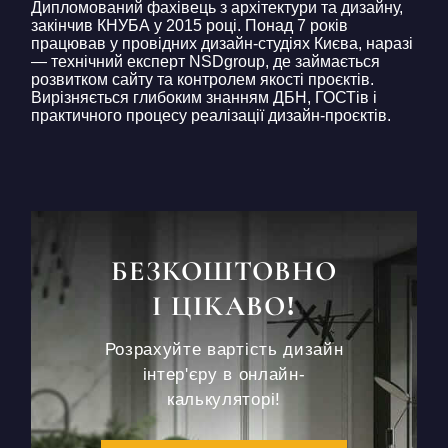
Дипломований фахівець з архітектури та дизайну,
закінчив КНУБА у 2015 році. Понад 7 років
працював у провідних дизайн-студіях Києва, наразі
— технічний експерт NSDgroup, де займається
розвитком сайту та контролем якості проєктів.
Вирізняється глибоким знанням ДБН, ГОСТів і
практичного процесу реалізації дизайн-проєктів.
БЕЗКОШТОВНО
І ЦІКАВО!
Розрахуйте вартість дизайн
інтер'єру в онлайн-
калькуляторі!