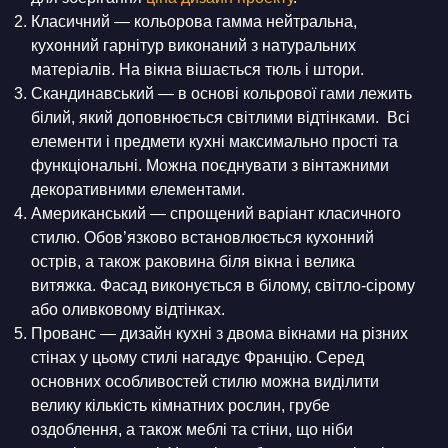
Класичний — кольорова гамма нейтральна,
кухонний гарнітур виконаний з натуральних
матеріалів. На вікна вішається тюль і штори.
Скандинавський — в основі кольрової гами лежить
білий, який доповнюється світлими відтінками. Всі
елементи і предмети кухні максимально прості та
функціональні. Можна поєднувати з вінтажними
декоративними елементами.
Американський — спрощений варіант класичного
стилю. Обов’язково встановлюється кухонний
острів, а також раковина біля вікна і велика
витяжка. Фасад виконується в білому, світло-сірому
або оливковому відтінках.
Прованс — дизайн кухні з двома вікнами на різних
стінах у цьому стилі нагадує Францію. Серед
основних особливостей стилю можна виділити
велику кількість кімнатних рослин, грубе
оздоблення, а також меблі та стіни, що ніби