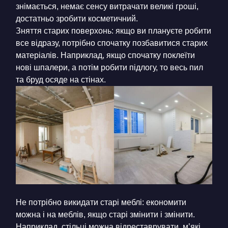
знімається, немає сенсу витрачати великі гроші,
достатньо зробити косметичний.
Зняття старих поверхонь: якщо ви плануєте робити
все відразу, потрібно спочатку позбавитися старих
матеріалів. Наприклад, якщо спочатку поклеїти
нові шпалери, а потім робити підлогу, то весь пил
та бруд осяде на стінах.
Не потрібно викидати старі меблі: економити
можна і на меблів, якщо старі змінити і змінити.
Наприклад, стільці можна відреставрувати, м’які