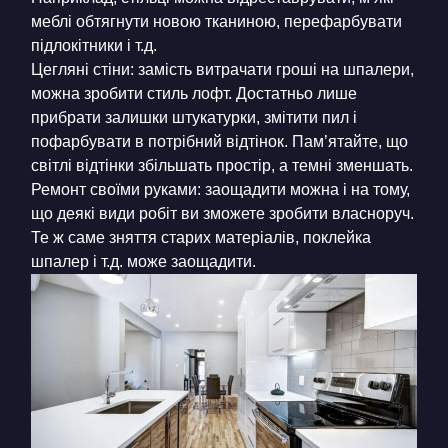
меблі обтягнути новою тканиною, перефарбувати
підлокітники і т.д.
Цегляні стіни: замість витрачати гроші на шпалери,
можна зробити стиль лофт. Достатньо лише
прибрати залишки штукатурки, змітити пил і
пофарбувати в потрібний відтінок. Пам’ятайте, що
світлі відтінки збільшать простір, а темні зменшать.
Ремонт своїми руками: заощадити можна і на тому,
що деякі види робіт ви зможете зробити власноруч.
Те ж саме зняття старих матеріалів, поклейка
шпалер і т.д. може заощадити.