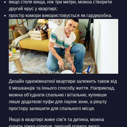
якщо стеля вища, ніж три метри, можна створити
другий ярус у квартирі;
простір комори використовується як гардеробна.
Дизайн однокімнатної квартири залежить також від
її мешканців та їхнього способу життя. Наприклад,
можна об’єднати спальню і вітальню, купивши
лише додаткові пуфи для лаунж зони, а решту
простору залишити для спального місця.
Якщо в квартирі живе сім’я та дитина, можна
купити ліжко-горище, перший поверх якого