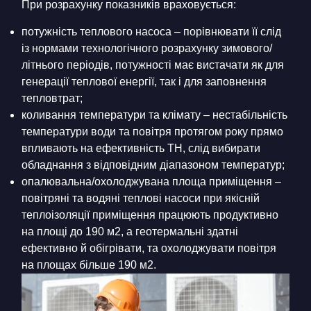
При розрахунку показників враховується:
потужність теплового насоса – порівнювати її слід
із нормами технологічного розрахунку зимового/
літнього періодів, потужності має вистачати як для
генерації теплової енергії, так і для заповнення
тепловтрат;
коливання температури та клімату – нестабільність
температури води та повітря протягом року прямо
впливають на ефективність ТН, слід вибирати
обладнання з відповідним діапазоном температур;
опалювальна/охолоджувана площа приміщення –
повітряні та водяні теплові насоси при якісній
теплоізоляції приміщення працюють продуктивно
на площі до 190 м2, а геотермальні здатні
ефективно й обігрівати, та охолоджувати повітря
на площах більше 190 м2.