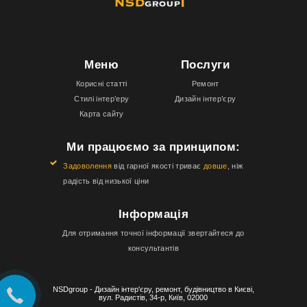
Меню
Послуги
Корисні статті
Ремонт
Стилі інтер’еру
Дизайн інтер’єру
Карта сайту
Ми працюємо за принципом:
Задоволення
від гарної якості триває
довше
, ніж
радість від низької ціни
Інформація
Для отримання точної інформації звертайтеся до
консультантів
NSDgroup - Дизайн інтер'єру, ремонт, будівництво в Києві,
вул. Радистів, 34-р, Київ, 02000