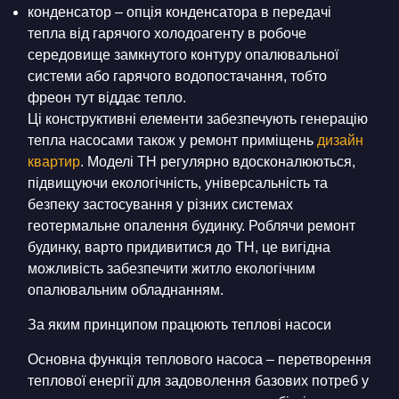
конденсатор – опція конденсатора в передачі
тепла від гарячого холодоагенту в робоче
середовище замкнутого контуру опалювальної
системи або гарячого водопостачання, тобто
фреон тут віддає тепло.
Ці конструктивні елементи забезпечують генерацію
тепла насосами також у ремонт приміщень
дизайн
квартир
. Моделі ТН регулярно вдосконалюються,
підвищуючи екологічність, універсальність та
безпеку застосування у різних системах
геотермальне опалення будинку. Роблячи ремонт
будинку, варто придивитися до ТН, це вигідна
можливість забезпечити житло екологічним
опалювальним обладнанням.
За яким принципом працюють теплові насоси
Основна функція теплового насоса – перетворення
теплової енергії для задоволення базових потреб у