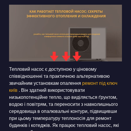
КОНТАКТИ
БЛОГ
UK
RU
+380671500551
Замовити дзвінок зараз
Тепловий насос є доступною у ціновому
співвідношенні та практичною альтернативою
звичайним установкам опалення
ремонт під ключ
київ
. Він здатний використовувати
низькопотенційне тепло, що виділяється ґрунтом,
водою і повітрям, та переносити з навколишнього
середовища в опалювальні контури, підвищивши
при цьому температуру теплоносія для ремонт
будинків і котеджів. Як працює тепловий насос, які