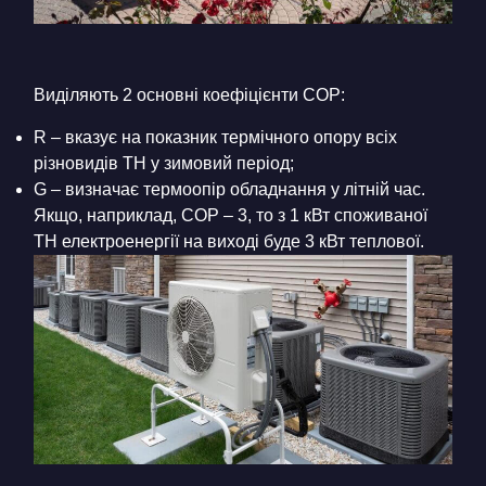
Виділяють 2 основні коефіцієнти СОР:
R – вказує на показник термічного опору всіх
різновидів ТН у зимовий період;
G – визначає термоопір обладнання у літній час.
Якщо, наприклад, СОР – 3, то з 1 кВт споживаної
ТН електроенергії на виході буде 3 кВт теплової.