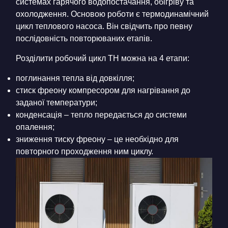
системах гарячого водопостачання, обігріву та
охолодження. Основою роботи є термодинамічний
цикл теплового насоса. Він свідчить про певну
послідовність повторюваних етапів.
Розділити робочий цикл ТН можна на 4 етапи:
поглинання тепла від довкілля;
стиск фреону компресором для нагрівання до
заданої температури;
конденсація – тепло передається до системи
опалення;
зниження тиску фреону – це необхідно для
повторного проходження ним циклу.