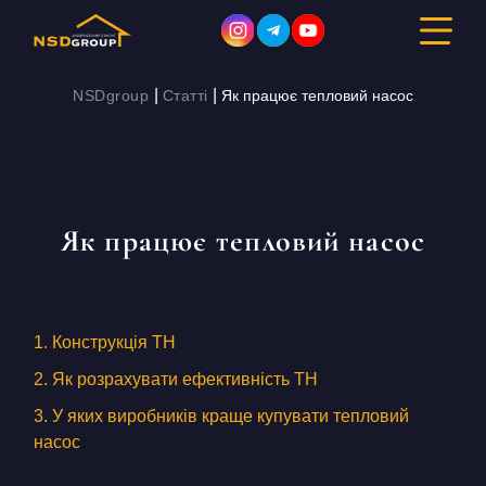
|
|
NSDgroup
Статті
Як працює тепловий насос
ДИЗАЙН ІНТЕР’ЄРУ
РЕМОНТ
Як працює тепловий насос
БУДІВНИЦТВО
ПОРТФОЛІО
1. Конструкція ТН
ВАРТІСТЬ
2. Як розрахувати ефективність ТН
3. У яких виробників краще купувати тепловий
ПРО КОМПАНІЮ
насос