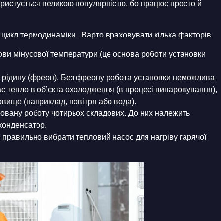
ористується великою популярністю, бо працює просто й
 цикл термодинаміки. Варто враховувати кілька факторів.
ови мінусової температури (це основа роботи установки
 рідину (фреон). Без фреону робота установки неможлива
ає тепло в об’єкта охолодження (в процесі випаровування),
вище (наприклад, повітря або вода).
новану роботу чотирьох складових. До них належить
конденсатор.
 правильно вибрати тепловий насос для нагріву гарячої