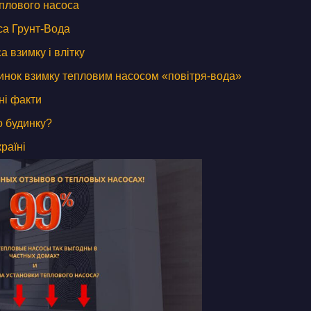
еплового насоса
са Грунт-Вода
а взимку і влітку
инок взимку тепловим насосом «повітря-вода»
ні факти
о будинку?
раїні