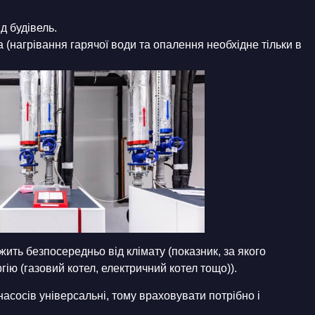
д будівель.
 (нагрівання гарячої води та опалення необхідне тільки в
жить безпосередньо від клімату (показник, за якого
ію (газовий котел, електричний котел тощо)).
насосів універсальні, тому враховувати потрібно і