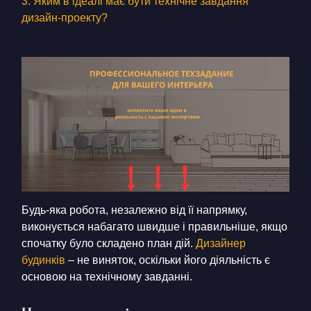
КОНТАКТИ
3. Яким в ідеалі має бути технічне завдання
дизайн-проекту?
БЛОГ
UK
RU
+380671500551
Замовити дзвінок зараз
Будь-яка робота, незалежно від її напрямку,
виконується набагато швидше і правильніше, якщо
спочатку було складено план дій.
Д
изайнер
будинків
– не виняток, оскільки його діяльність є
основою на технічному завданні.