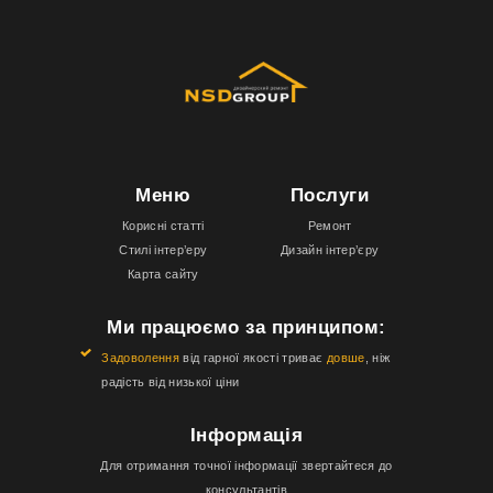
Меню
Послуги
Корисні статті
Ремонт
Стилі інтер’еру
Дизайн інтер’єру
Карта сайту
Ми працюємо за принципом:
Задоволення
від гарної якості триває
довше
, ніж
радість від низької ціни
Інформація
Для отримання точної інформації звертайтеся до
консультантів