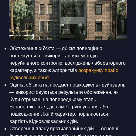
Обстеження об’єкта — об’єкт повноцінно
обстежується з використанням методів
неруйнівного контролю, досліджень лабораторного
характеру, а також алгоритмів
розрахунку
прайс
будівельних робіт
.
Оцінка об’єкта на предмет пошкоджень і руйнувань
— використовуються результати обстеження, які
були отримані на попередньому етапі.
Встановлюється, де саме є руйнування або
пошкодження, їхній характер, порівнюється
вартість відновлювальних дій.
Створення плану протиаварійних дій — основні
будівельні процеси на об’єкті. На цьому етапі