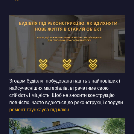
КОНТАКТИ
БЛОГ
UK
RU
+380671500551
Замовити дзвінок зараз
Згодом будівля, побудована навіть з найновіших і
найсучасніших матеріалів, втрачатиме свою
стійкість і міцність. Щоб не зносити конструкцію
повністю, часто вдаються до реконструкції споруди
ремонт таунхауса під ключ
.