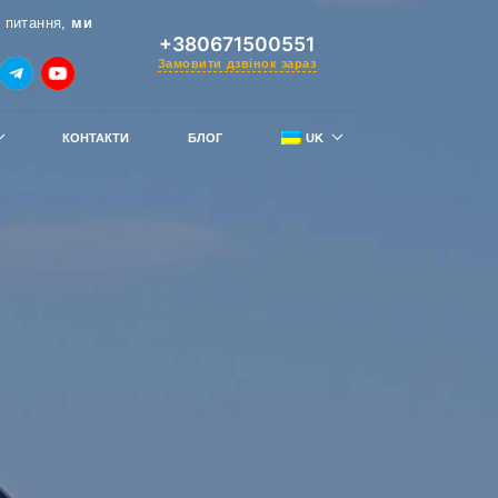
 питання,
ми
+380671500551
Замовити дзвінок зараз
КОНТАКТИ
БЛОГ
UK
RU
тримай знижку