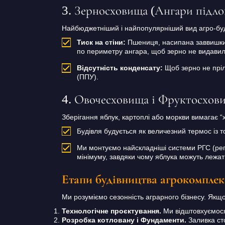
3. Зерносховища (Ангари підлог
Найбюджетніший і найпопулярніший вид агро-буд
Тиск на стіни:
Пшениця, насипана заввишки 3-
по периметру ангара, щоб зерно не видавил
Відсутність конденсату:
Щоб зерно не пріл
(ППУ).
4. Овочесховища і Фруктосхов
Зберігання яблук, картоплі або моркви вимагає “
Будівля будується як величезний термос із т
Ми монтуємо найскладніші системи РГС (рег
мінімуму, завдяки чому яблука можуть лежати
Етапи будівництва агрокомпле
Ми розуміємо сезонність аграрного бізнесу. Як
Технологічне проєктування.
Ми відштовхуємося 
Розробка котловану і Фундаменти.
Заливка сто