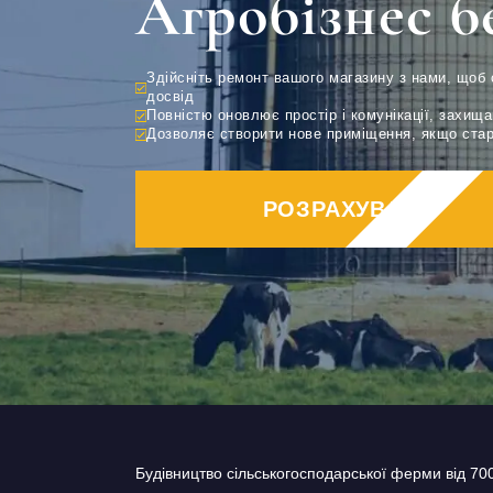
Агробізнес б
Дизайн коридору
Здійсніть ремонт вашого магазину з нами, щоб 
досвід
Повністю оновлює простір і комунікації, захищ
Дозволяє створити нове приміщення, якщо старе
РОЗРАХУВАТИ
Будівництво сільськогосподарської ферми від 70