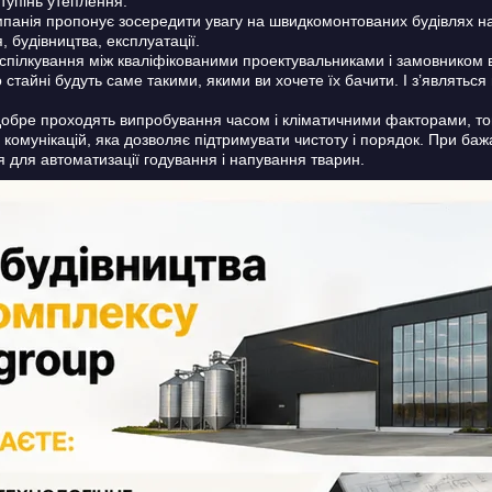
ступінь утеплення.
компанія пропонує зосередити увагу на швидкомонтованих будівлях н
, будівництва, експлуатації.
і спілкування між кваліфікованими проектувальниками і замовником 
стайні будуть саме такими, якими ви хочете їх бачити. І з’являться
добре проходять випробування часом і кліматичними факторами, тому
омунікацій, яка дозволяє підтримувати чистоту і порядок. При баж
для автоматизації годування і напування тварин.