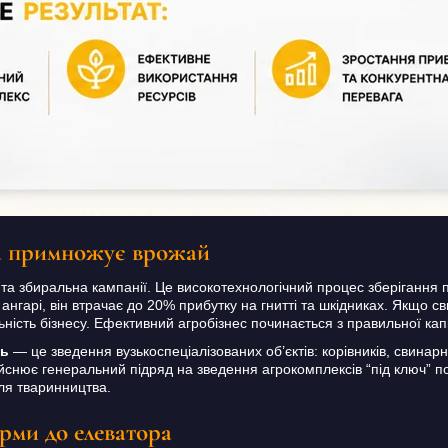
та примножує врожай
та збиральна кампанії. Це високотехнологічний процес зберігання
 ангарі, він втрачає до 20% прибутку на гнитті та шкідниках. Якщ
ьність бізнесу. Ефективний агробізнес починається з правильної кап
ль
— це зведення вузькоспеціалізованих об’єктів: корівників, свинар
нює генеральний підряд на зведення агрокомплексів “під ключ” по 
ля тваринництва.
рми до елеватора