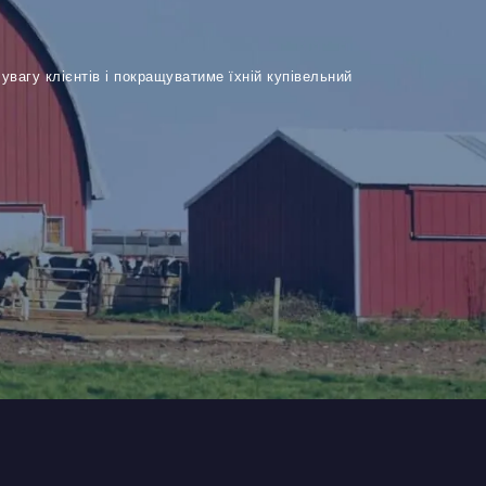
увагу клієнтів і покращуватиме їхній купівельний