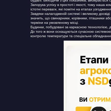
будівлі. Виходячи з цих показників, вибирається 
Запорука успіху в простоті і якості, тому наша 
істотні переваги, які помітні на етапах узгодження
Завдяки налагодженій системі і великому досвід
значить, що свинарники, корівники, пташники або 
терміни на умовленому місці.
Будинки, побудовані за каркасною технологією, 
До того ж вони оснащуються сучасною системою к
контролю температури та спеціальне обладнання 