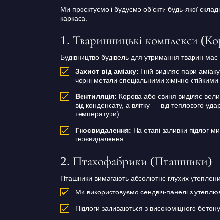
Ми проєктуємо і будуємо об’єкти будь-якої скла
каркаса.
1. Тваринницькі комплекси (К
Будівництво будівель для утримання тварин має
Захист від аміаку:
Гній виділяє пари аміаку
чорні метали спеціальними хімічно стійким
Вентиляція:
Корова або свиня виділяє велич
від конденсату, а влітку — від теплового уда
температури).
Гноєвидалення:
На етапі заливки підлог ми
гноєвидалення.
2. Птахофабрики (Пташники)
Пташники вимагають абсолютно глухих утеплених 
Ми використовуємо сендвіч-панелі з утеплюва
Підлоги заливаються з високоміцного бетону