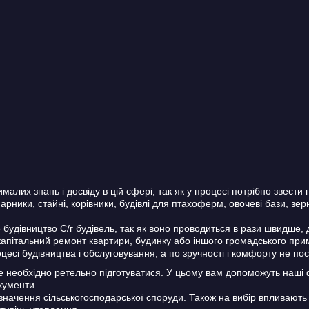
малих знань і досвіду в цій сфері, так як у процесі потрібно звести
арники, стайні, корівники, будівлі для птахоферм, овочеві бази, зер
будівництво С/г будівель, так як воно проводиться в рази швидше, 
 капітальний ремонт квартири, будинку або іншого громадського п
цесі будівництва і обслуговування, а по зручності і комфорту не по
 необхідно ретельно підготуватися. У цьому вам допоможуть наші фах
окументи.
изначення сільськогосподарської споруди. Також на вибір впливають