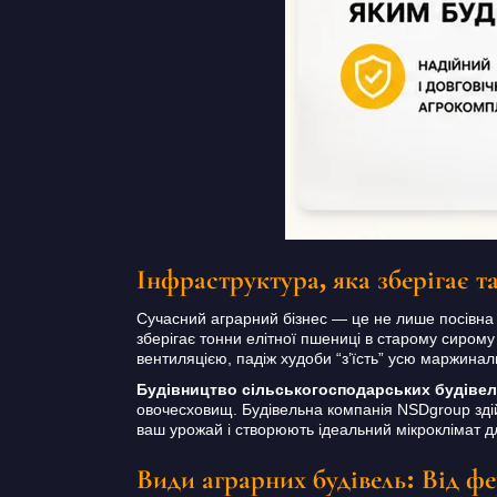
Інфраструктура, яка зберігає 
Сучасний аграрний бізнес — це не лише посівна 
зберігає тонни елітної пшениці в старому сирому
вентиляцією, падіж худоби “з’їсть” усю маржинал
Будівництво сільськогосподарських будіве
овочесховищ. Будівельна компанія NSDgroup здійс
ваш урожай і створюють ідеальний мікроклімат д
Види аграрних будівель: Від фе