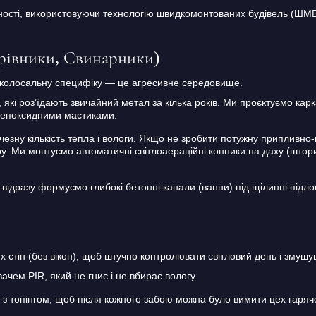
дності, використовуючи технологію швидкомонтованих будівель (ШМБ
орівники, Свинарники)
 колосальну специфіку — це агресивне середовище.
, які роз’їдають звичайний метал за кілька років. Ми проєктуємо кар
и епоксидними мастиками.
езну кількість тепла і вологи. Якщо не зробити потужну припливно
ру. Ми монтуємо автоматичні світлоаераційні конники на даху (штори
 відразу формуємо глибокі бетонні канали (ванни) під щілинні під
стін (без вікон), щоб штучно контролювати світловий день і змуш
чем PIR, який не гниє і не вбирає вологу.
 з топінгом, щоб після кожного забою можна було вимити цех гарячо