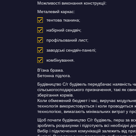
Можливості виконання конструкції:
Металевий каркас:
тентова тканина;
набірний сендвіч;
профільований лист;
заводські сендвіч-панелі;
комбінування.
В’їзна брама.
Бетонна підлога.
Будівництво С/г будівель передбачає наявність чи
сільськогосподарського призначення, такі як свин
зберігання кормів.
Коли обмежений бюджет і час, виручає модульне 
технологія використовується і коли проводиться
технологією, вимагають мінімальних витрат у про
Щоб почати будівництво С/г будівель, перш за все
зроблять розрахунки і підготують всі необхідні д
Вибір і підключення комунікацій залежить від пр