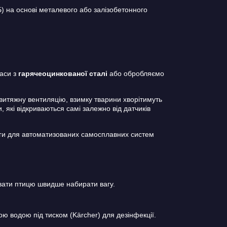
) на основі металевого або залізобетонного
каси з
гарячеоцинкованої сталі
або обробляємо
-витяжну вентиляцію, взимку тварини хворітимуть
, які відкриваються самі залежно від датчиків
логи для автоматизованих самосплавних систем
увати птицю швидше набирати вагу.
ю водою під тиском (Kärcher) для дезінфекції.