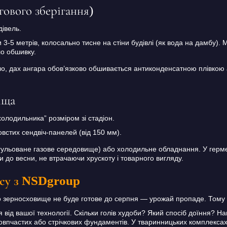
ового зберігання)
івель.
5 метрів, колосально тисне на стіни будівлі (як вода на дамбу). Ми
о обшивку.
о, дах ангара обов’язково обшивається антиконденсатною плівкою
ища
холодильника” розміром зі стадіон.
овстих сендвіч-панелей (від 150 мм).
ульоване газове середовище) або холодильне обладнання. У герме
 до весни, не втрачаючи хрускоту і товарного вигляду.
ксу з NSDgroup
що зерносховище не буде готове до серпня — урожай пропаде. Тому 
від вашої технології. Скільки голів худоби? Який спосіб доїння? Н
впчастих або стрічкових фундаментів. У тваринницьких комплексах