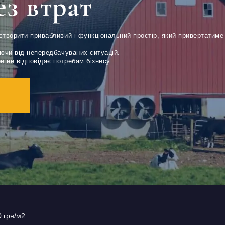
ез втрат
створити привабливий і функціональний простір, який привертатиме 
аючи від непередбачуваних ситуацій.
 не відповідає потребам бізнесу.
0 грн/м2