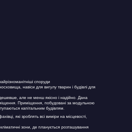
 найрізноманітніші споруди
носховища, навіси для вигулу тварин і будівлі для
дешевше, але не менш якісно і надійно. Дана
риміщення. Приміщення, побудовані за модульною
ступаються капітальним будівлям.
івці, які зроблять всі виміри на місцевості,
 кліматичні зони, де планується розташування