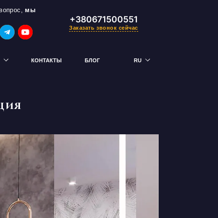
вопрос,
мы
+380671500551
Заказать звонок сейчас
КОНТАКТЫ
БЛОГ
RU
UK
ция
 — получи скидку