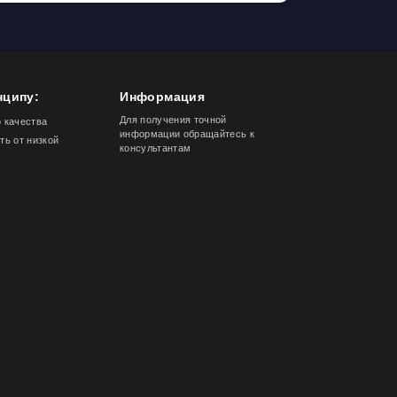
нципу:
Информация
Для получения точной
 качества
информации обращайтесь к
ть от низкой
консультантам