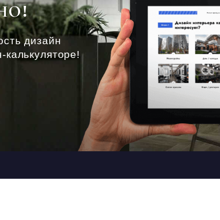
НО!
ость дизайн
-калькуляторе!