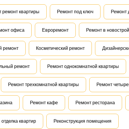
т ремонт квартиры
Ремонт под ключ
Ремонт 
монт офиса
Евроремонт
Ремонт в новостро
й ремонт
Косметический ремонт
Дизайнерск
льный ремонт
Ремонт однокомнатной квартиры
Ремонт трехкомнатной квартиры
Ремонт четыре
газина
Ремонт кафе
Ремонт ресторана
 отделка квартир
Реконструкция помещения