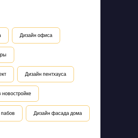
а
Дизайн офиса
иры
ект
Дизайн пентхауса
в новостройке
 пабов
Дизайн фасада дома