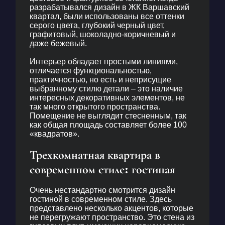
проживания. ЖК Варшавский квартал имеет
разрабатывался дизайн в ЖК Варшавский
развитую инфраструктуру и вместе с тем
квартал, были использованы все оттенки
обладает целостной архитектурной концепцией.
серого цвета, глубокий черный цвет,
графитовый, шоколадно-коричневый и
даже бежевый.
Дизайн трехкомнатной квартиры ЖК Варшавский
площадью 102 «квадрата», не имеет ничего
Интерьер обладает простыми линиями,
общего с шаблонами. Гостиная гармонично
отличается функциональностью,
практичностью, но есть и неприсущие
объединена с кухней. Две отдельные спальни и
выбранному стилю детали – это наличие
ванная комната полностью повторяют стилистику
интересных декоративных элементов, не
всего помещения. Они выполнены в темных
так много открытого пространства.
Помещение не выглядит стесненным, так
тонах, имеют четкие разграничения по
как общая площадь составляет более 100
функциональным зонам и позволяют каждому
«квадратов».
члену семьи чувствовать личную свободу.
Трехкомнатная квартира в
Даже современный
интерьер в серых тонах
современном стиле
: гостиная
представлен довольно стандартными на первый
взгляд материалами:
Очень нестандартно смотрится
дизайн
гостиной в современном стиле
. Здесь
представлено несколько акцентов, которые
не перегружают пространство. Это стена из