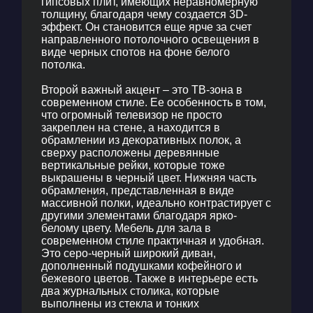
гипсовых плит, имеющих неравномерную
толщину, благодаря чему создается 3D-
эффект. Он становится еще ярче за счет
направленного потолочного освещения в
виде черных спотов на фоне белого
потолка.
Второй важный акцент – это
ТВ-зона в
современном стиле
. Ее особенность в том,
что огромный телевизор не просто
закреплен на стене, а находится в
обрамлении из декоративных полок, а
сверху расположены деревянные
вертикальные рейки, которые тоже
выкрашены в черный цвет. Нижняя часть
обрамления, представленная в виде
массивной полки, идеально контрастирует с
другими элементами благодаря ярко-
белому цвету.
Мебель для зала в
современном стиле
практичная и удобная.
Это серо-черный широкий диван,
дополненный подушками кофейного и
бежевого цветов. Также в интерьере есть
два журнальных столика, которые
выполнены из стекла и тонких