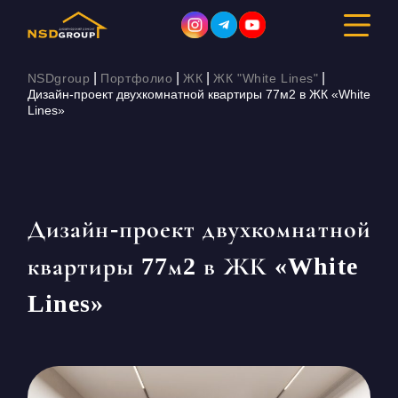
|
|
|
|
NSDgroup
Портфолио
ЖК
ЖК "White Lines"
Дизайн-проект двухкомнатной квартиры 77м2 в ЖК «White
Lines»
ДИЗАЙН ИНТЕРЬЕРА
РЕМОНТ
СТРОИТЕЛЬСТВО
Дизайн-проект двухкомнатной
квартиры 77м2 в ЖК «White
ПОРТФОЛИО
Lines»
СТОИМОСТЬ
О КОМПАНИИ