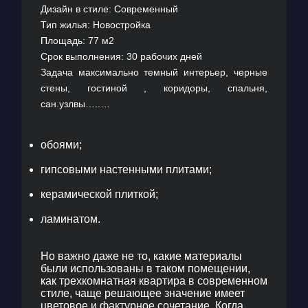
Дизайн в стиле: Современный
Тип жилья: Новостройка
Площадь: 77 м2
Срок выполнения: 30 рабочих дней
Задача максимально темный интерьер, черные
стены, гостиной , коридоры, спальня,
сан.узлвы…..
Постарались создать актуальный и комфортный
интерьер
обоями;
NSDGroup выполняет в
ЖК Варшавский квартал
гипсовыми настенными плитами;
дизайн квартир
с использованием современных
керамической плиткой;
тенденций и применением технологичных
материалов для отделки и аксессуаров в
ламинатом.
интерьере. Далее представлен проект, где
современный стиль
присутствует практически в
Но важно даже не то, какие материалы
каждом сантиметре жилой площади. Такое
были использованы в таком помещении,
решение полностью отражает не только образ
как
трехкомнатная квартира в современном
стиле
, чаще решающее значение имеет
жизни владельцев квартиры, но и их место
цветовое и фактурное сочетание. Когда