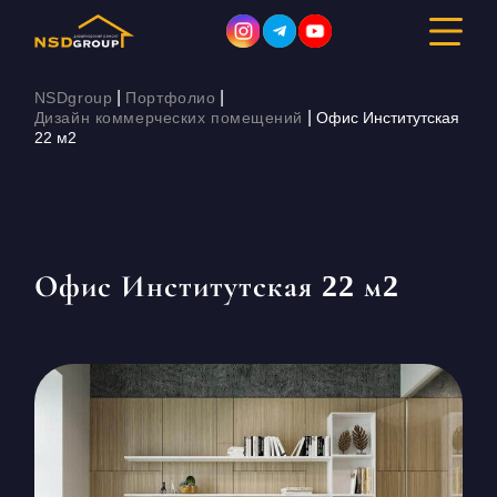
|
|
NSDgroup
Портфолио
|
Дизайн коммерческих помещений
Офис Институтская
22 м2
ДИЗАЙН ИНТЕРЬЕРА
РЕМОНТ
СТРОИТЕЛЬСТВО
Офис Институтская 22 м2
ПОРТФОЛИО
СТОИМОСТЬ
О КОМПАНИИ