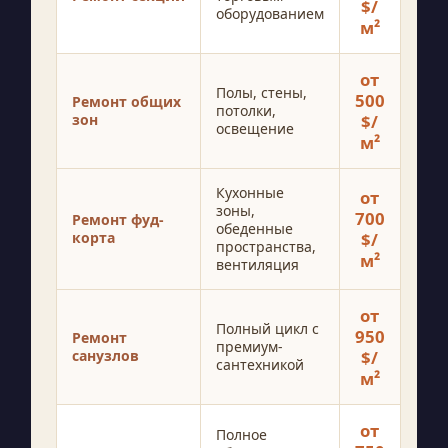
$/
оборудованием
м²
от
Полы, стены,
500
Ремонт общих
потолки,
зон
$/
освещение
м²
Кухонные
от
зоны,
700
Ремонт фуд-
обеденные
корта
$/
пространства,
м²
вентиляция
от
Полный цикл с
950
Ремонт
премиум-
санузлов
$/
сантехникой
м²
от
Полное