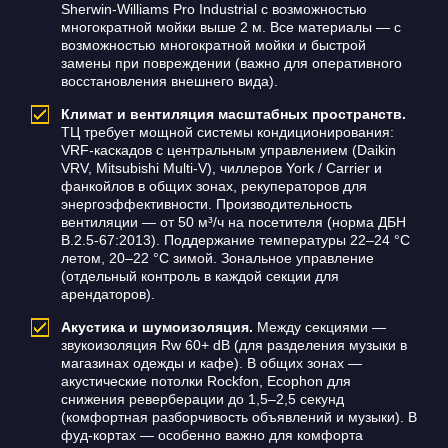
Sherwin-Williams Pro Industrial с возможностью
многократной мойки выше 2 м. Все материалы — с
возможностью многократной мойки и быстрой
замены при повреждении (важно для оперативного
восстановления внешнего вида).
Климат и вентиляция масштабных пространств.
ТЦ требует мощной системы кондиционирования:
VRF-каскадов с центральным управлением (Daikin
VRV, Mitsubishi Multi-V), чиллеров York / Carrier и
фанкойлов в общих зонах, рекуператоров для
энергоэффективности. Производительность
вентиляции — от 50 м³/ч на посетителя (норма ДБН
В.2.5-67:2013). Поддержание температуры 22–24 °C
летом, 20–22 °C зимой. Зональное управление
(отдельный контроль в каждой секции для
арендаторов).
Акустика и шумоизоляция.
Между секциями —
звукоизоляция Rw 60+ dB (для разделения музыки в
магазинах одежды и кафе). В общих зонах —
акустические потолки Rockfon, Ecophon для
снижения реверберации до 1,5–2,5 секунд
(комфортная разборчивость объявлений и музыки). В
фуд-кортах — особенно важно для комфорта