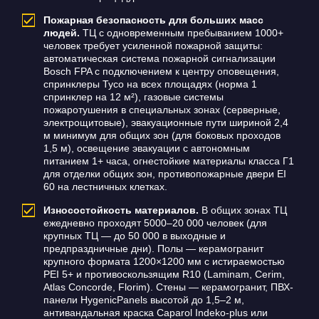
Пожарная безопасность для больших масс
людей.
ТЦ с одновременным пребыванием 1000+
человек требует усиленной пожарной защиты:
автоматическая система пожарной сигнализации
Bosch FPA с подключением к центру оповещения,
спринклеры Tyco на всех площадях (норма 1
спринклер на 12 м²), газовые системы
пожаротушения в специальных зонах (серверные,
электрощитовые), эвакуационные пути шириной 2,4
м минимум для общих зон (для боковых проходов
1,5 м), освещение эвакуации с автономным
питанием 1+ часа, огнестойкие материалы класса Г1
для отделки общих зон, противопожарные двери EI
60 на лестничных клетках.
Износостойкость материалов.
В общих зонах ТЦ
ежедневно проходят 5000–20 000 человек (для
крупных ТЦ — до 50 000 в выходные и
предпраздничные дни). Полы — керамогранит
крупного формата 1200×1200 мм с истираемостью
PEI 5+ и противоскользящим R10 (Laminam, Cerim,
Atlas Concorde, Florim). Стены — керамогранит, ПВХ-
панели HygenicPanels высотой до 1,5–2 м,
антивандальная краска Caparol Indeko-plus или