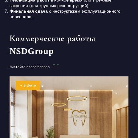
Реализация работ
в ночное время или в режиме
закрытия (для крупных реконструкций).
Финальная сдача
с инструктажем эксплуатационного
персонала.
Коммерческие работы
NSDGroup
Листайте влево/вправо
3
+
фото