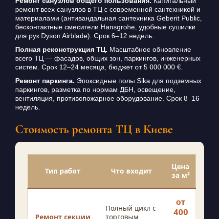
Ремонт санузлов общего пользования.
Капитальный
ремонт всех санузлов в ТЦ с современной сантехникой и
материалами (антивандальная сантехника Geberit Public,
бесконтактные смесители Hansgrohe, удобные сушилки
для рук Dyson Airblade). Срок 6–12 недель.
Полная реконструкция ТЦ.
Масштабное обновление
всего ТЦ — фасадов, общих зон, паркингов, инженерных
систем. Срок 12–24 месяца, бюджет от 5 000 000 €.
Ремонт паркинга.
Эпоксидные полы Sika для подземных
паркингов, разметка по нормам ДБН, освещение,
вентиляция, противопожарное оборудование. Срок 8–16
недель.
Стоимость ремонта ТЦ в Киеве
Цена
Тип работ
Что входит
за м²
от
Полный цикл с
400
Ремонт секции
торговым