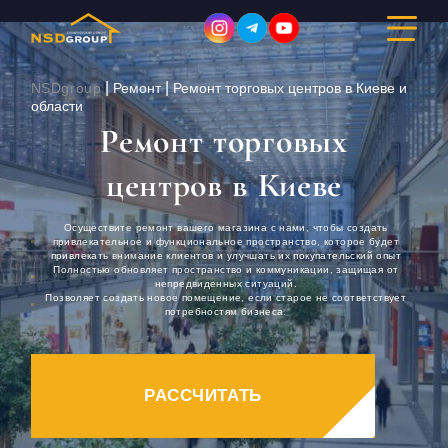
|
|
NSDgroup
Ремонт
Ремонт торговых центров в Киеве и
области
Ремонт торговых
ДИЗАЙН ИНТЕРЬЕРА
центров в Киеве
РЕМОНТ
Осуществите ремонт вашего магазина с нами, чтобы создать
привлекательное и функциональное пространство, которое будет
СТРОИТЕЛЬСТВО
привлекать внимание клиентов и улучшать их покупательский опыт
Полностью обновляет пространство и коммуникации, защищая от
непредвиденных ситуаций.
ПОРТФОЛИО
Позволяет создать новое помещение, если старое не соответствует
потребностям бизнеса.
СТОИМОСТЬ
РАССЧИТАТЬ
О КОМПАНИИ