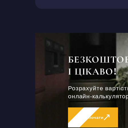
БЕЗКОШТО
І ЦІКАВО!
Розрахуйте вартіст
онлайн-калькулятор
Розпочати