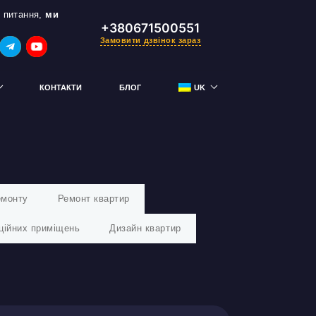
 питання,
ми
+380671500551
Замовити дзвінок зараз
КОНТАКТИ
БЛОГ
UK
RU
тримай знижку
емонту
Ремонт квартир
ційних приміщень
Дизайн квартир