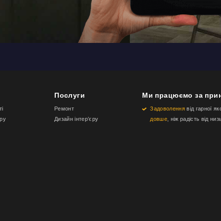
Послуги
Ми працюємо за при
ті
Ремонт
Задоволення
від гарної як
еру
Дизайн інтер’єру
довше
, ніж радість від низ