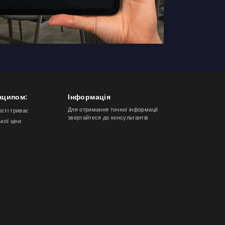
нципом:
Інформація
Для отримання точної інформації
ості триває
звертайтеся до консультантів
ької ціни