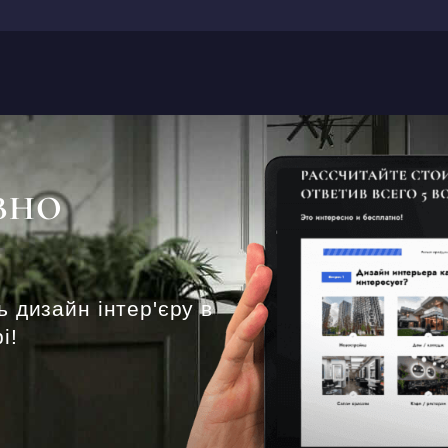
ВНО
ь дизайн інтер'єру в
і!