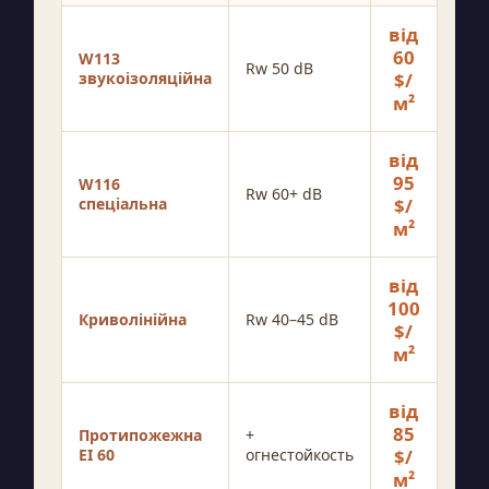
від
60
W113
Rw 50 dB
звукоізоляційна
$/
м²
від
95
W116
Rw 60+ dB
спеціальна
$/
м²
від
100
Криволінійна
Rw 40–45 dB
$/
м²
від
85
Протипожежна
+
EI 60
огнестойкость
$/
м²