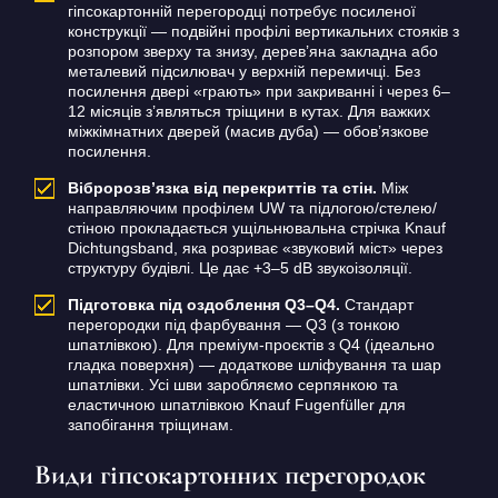
гіпсокартонній перегородці потребує посиленої
конструкції — подвійні профілі вертикальних стояків з
розпором зверху та знизу, дерев’яна закладна або
металевий підсилювач у верхній перемичці. Без
посилення двері «грають» при закриванні і через 6–
12 місяців з’являться тріщини в кутах. Для важких
міжкімнатних дверей (масив дуба) — обов’язкове
посилення.
Вібророзв’язка від перекриттів та стін.
Між
направляючим профілем UW та підлогою/стелею/
стіною прокладається ущільнювальна стрічка Knauf
Dichtungsband, яка розриває «звуковий міст» через
структуру будівлі. Це дає +3–5 dB звукоізоляції.
Підготовка під оздоблення Q3–Q4.
Стандарт
перегородки під фарбування — Q3 (з тонкою
шпатлівкою). Для преміум-проєктів з Q4 (ідеально
гладка поверхня) — додаткове шліфування та шар
шпатлівки. Усі шви заробляємо серпянкою та
еластичною шпатлівкою Knauf Fugenfüller для
запобігання тріщинам.
Види гіпсокартонних перегородок