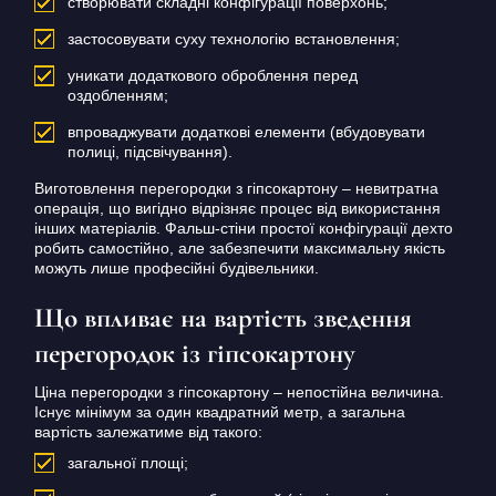
створювати складні конфігурації поверхонь;
застосовувати суху технологію встановлення;
уникати додаткового оброблення перед
оздобленням;
впроваджувати додаткові елементи (вбудовувати
полиці, підсвічування).
Виготовлення перегородки з гіпсокартону – невитратна
операція, що вигідно відрізняє процес від використання
інших матеріалів.
Фальш-стіни простої конфігурації дехто
робить самостійно, але забезпечити максимальну якість
можуть лише професійні будівельники.
Що впливає на вартість зведення
перегородок із гіпсокартону
Ціна перегородки з гіпсокартону – непостійна величина.
Існує мінімум за один квадратний метр, а загальна
вартість залежатиме від такого:
загальної площі;