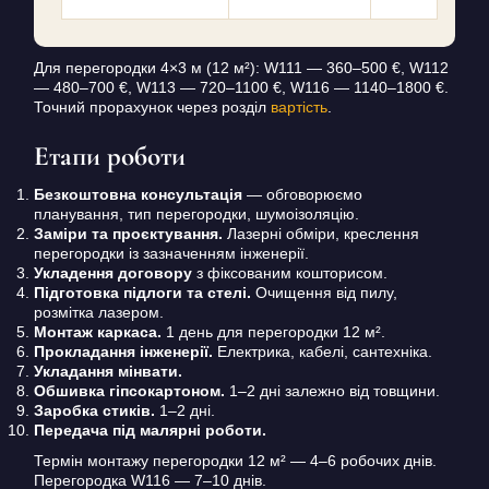
Для перегородки 4×3 м (12 м²): W111 — 360–500 €, W112
— 480–700 €, W113 — 720–1100 €, W116 — 1140–1800 €.
Точний прорахунок через розділ
вартість
.
Етапи роботи
Безкоштовна консультація
— обговорюємо
планування, тип перегородки, шумоізоляцію.
Заміри та проєктування.
Лазерні обміри, креслення
перегородки із зазначенням інженерії.
Укладення договору
з фіксованим кошторисом.
Підготовка підлоги та стелі.
Очищення від пилу,
розмітка лазером.
Монтаж каркаса.
1 день для перегородки 12 м².
Прокладання інженерії.
Електрика, кабелі, сантехніка.
Укладання мінвати.
Обшивка гіпсокартоном.
1–2 дні залежно від товщини.
Заробка стиків.
1–2 дні.
Передача під малярні роботи.
Термін монтажу перегородки 12 м² — 4–6 робочих днів.
Перегородка W116 — 7–10 днів.