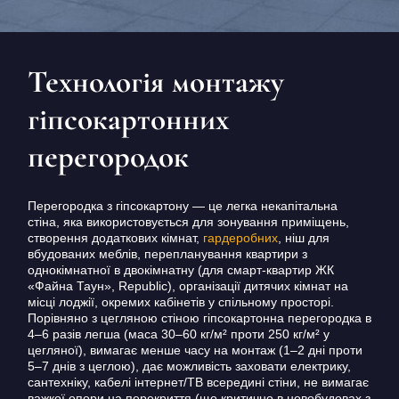
КОНТАКТИ
БЛОГ
Технологія монтажу
UK
RU
гіпсокартонних
+380671500551
перегородок
Замовити дзвінок зараз
Перегородка з гіпсокартону — це легка некапітальна
стіна, яка використовується для зонування приміщень,
створення додаткових кімнат,
гардеробних
, ніш для
вбудованих меблів, перепланування квартири з
однокімнатної в двокімнатну (для смарт-квартир ЖК
«Файна Таун», Republic), організації дитячих кімнат на
місці лоджії, окремих кабінетів у спільному просторі.
Порівняно з цегляною стіною гіпсокартонна перегородка в
4–6 разів легша (маса 30–60 кг/м² проти 250 кг/м² у
цегляної), вимагає менше часу на монтаж (1–2 дні проти
5–7 днів з цеглою), дає можливість заховати електрику,
сантехніку, кабелі інтернет/ТВ всередині стіни, не вимагає
важкої опори на перекриття (що критично в новобудовах з