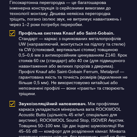
Гіпсокартонна перегородка — це багатошарова
інженерна конструкція із серйозними вимогами до
технології монтажу. Дешева неякісна перегородка
тріщить, погано ізолює звук, не витримує навантажень і
через 1–2 роки потребує переробки.
Профільна система Knauf або Saint-Gobain.
Стандарт — каркас з оцинкованих металопрофілів
UW (направляючий, монтується на підлогу та стелю)
та CW (стояковий, вертикальні стояки) товщиною
0,5–0,6 мм з антикорозійним цинкуванням Z140. Крок
стояків 60 см (стандарт) або 40 см (для підвищеного
навантаження або великих прорізів з дверима).
Профілі Knauf або Saint-Gobain Ferrum, Metalprof —
гарантована якість та точність розмірів (відхилення не
більше 0,5 мм). Не використовуємо китайські або
непозначені профілі — вони «грають» та створюють
тріщини.
Звукоізоляційний наповнювач.
Між профілями
каркаса укладається мінеральна вата ROCKWOOL
Acoustic Butts (щільність 45 кг/м³, спеціально для
акустики), ROCKWOOL Sound Stop, ISOVER Акустик.
Товщина 50–100 мм. Це дає індекс шумоізоляції Rw
45–55 dB — комфорт для розділення кімнат. Мінвата
заповнює каркас щільно, без порожнин, щоб не було