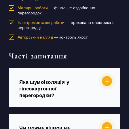
Малярні роботи
— фінальне оздоблення
перегородок.
Електромонтажні роботи
— прихована електрика в
перегородці.
Авторський нагляд
— контроль якості.
Часті запитання
Яка шумоізоляція у
гіпсокартонної
перегородки?
Чи можна вішати на