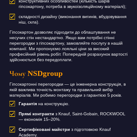
конструктивних особливостей (кількість шарів
гіпсокартону, потреба в звукоізоляційному матеріалі);
складності дизайну (виконання вигинів, вбудовування
ніш, скла).
Гіпсокартон дозволяє підходити до облаштування не
несучих стін нестандартно.
Якщо вам потрібні стінні
перегородки з гіпсокартону, замовляйте послугу в нашій
компанії.
Ми пропонуємо лояльні ціни за високий
професійний рівень робіт.
Попередній розрахунок вартості
здійснюється без передоплати.
Чому NSDgroup
Гіпсокартонні перегородки — це інженерна конструкція, в
якій важлива точність монтажу та правильний вибір
матеріалів. Ми робимо перегородки з гарантією 5 років.
Гарантія
на конструкцію.
Прямі контракти
з Knauf, Saint-Gobain, ROCKWOOL
— економія 15–20%.
Сертифіковані майстри
з підготовкою Knauf
Academy.