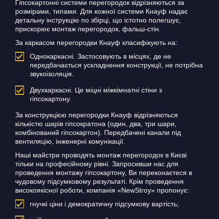
Гіпсокартонні системи перегородок відрізняються за
розмірами, типами. Для кожної системи Кнауф надає
детальну інструкцію по збірці, що істотно полегшує,
прискорює монтаж перегородок, фальш-стін.
За каркасом перегородки Кнауф класифікують на:
Однокаркасні. Застосовують в місцях, де не
передбачається ускладнення конструкції, не потрібна
звукоізоляція.
Двухкаркасні. Це міцні міжкімнатні стіни з
гіпсокартону.
За конструкцією перегородки Кнауф відрізняються
кількістю шарів гіпсократона (один, два, три шари,
комбінований гіпсокартон). Передбачені канали під
вентиляцію, інженерні комунікації.
Наші майстри проводять монтаж перегородок в Києві
тільки на професійному рівні. Запросивши нас для
проведення монтажу гіпсокартону, Ви переконаєтеся в
чудовому підсумковому результаті. Крім проведення
високоякісної роботи, компанія «NewStroy» пропонує:
гнучкі ціни і демократичну підсумкову вартість;