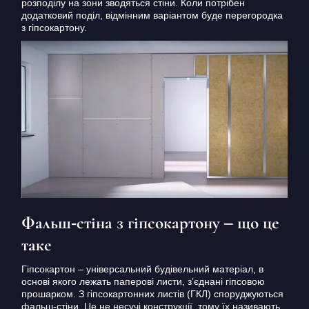
розподілу на зони зводяться стіни. Коли потрібен
додатковий поділ, відмінним варіантом буде перегородка
з гіпсокартону.
Фальш-стіна з гіпсокартону – що це
таке
Гіпсокартон – універсальний будівельний матеріал, в
основі якого лежать паперові листи, з’єднані гіпсовою
прошарком.
З гіпсокартонних листів (ГКЛ) споруджуються
фальш-стіни.
Це не несучі конструкції, тому їх називають