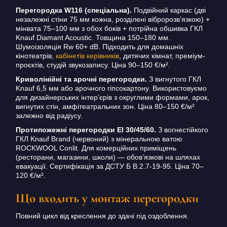
Перегородка W116 (спеціальна).
Подвійний каркас (дві
незалежні стіни 75 мм кожна, розділені вібророзв’язкою) +
мінвата 75–100 мм з обох боків + потрійна обшивка ГКЛ
Knauf Diamant Acoustic. Товщина 150–180 мм.
Шумоізоляція Rw 60+ dB. Підходить для домашніх
кінотеатрів,
кабінетів керівників
, дитячих кімнат, преміум-
проєктів, студій звукозапису. Ціна 90–150 €/м².
Криволінійні та арочні перегородки.
З вигнутого ГКЛ
Knauf 6,5 мм або арочного гіпсокартону. Використовуємо
для дизайнерських інтер’єрів з округлими формами, арок,
вигнутих стін, амфітеатральних зон. Ціна 80–150 €/м²
залежно від радіусу.
Протипожежні перегородки EI 30/45/60.
З вогнестійкого
ГКЛ Knauf Brand (червоний) з мінеральною ватою
ROCKWOOL Conlit. Для комерційних приміщень
(ресторани, магазини, школи) — обов’язкові на шляхах
евакуації. Сертифікація за ДСТУ Б В.2.7-19-95. Ціна 70–
120 €/м².
Що входить у монтаж перегородки
Повний цикл від креслення до здачі під оздоблення.