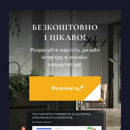
БЕЗКОШТОВНО
І ЦІКАВО!
Розрахуйте вартість дизайн
інтер'єру в онлайн-
калькуляторі!
Розпочати