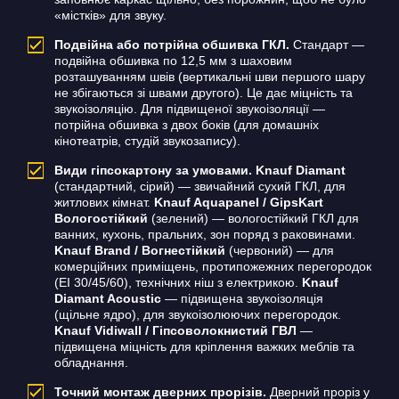
«містків» для звуку.
Подвійна або потрійна обшивка ГКЛ.
Стандарт —
подвійна обшивка по 12,5 мм з шаховим
розташуванням швів (вертикальні шви першого шару
не збігаються зі швами другого). Це дає міцність та
звукоізоляцію. Для підвищеної звукоізоляції —
потрійна обшивка з двох боків (для домашніх
кінотеатрів, студій звукозапису).
Види гіпсокартону за умовами.
Knauf Diamant
(стандартний, сірий) — звичайний сухий ГКЛ, для
житлових кімнат.
Knauf Aquapanel / GipsKart
Вологостійкий
(зелений) — вологостійкий ГКЛ для
ванних, кухонь, пральних, зон поряд з раковинами.
Knauf Brand / Вогнестійкий
(червоний) — для
комерційних приміщень, протипожежних перегородок
(EI 30/45/60), технічних ніш з електрикою.
Knauf
Diamant Acoustic
— підвищена звукоізоляція
(щільне ядро), для звукоізолюючих перегородок.
Knauf Vidiwall / Гіпсоволокнистий ГВЛ
—
підвищена міцність для кріплення важких меблів та
обладнання.
Точний монтаж дверних прорізів.
Дверний проріз у