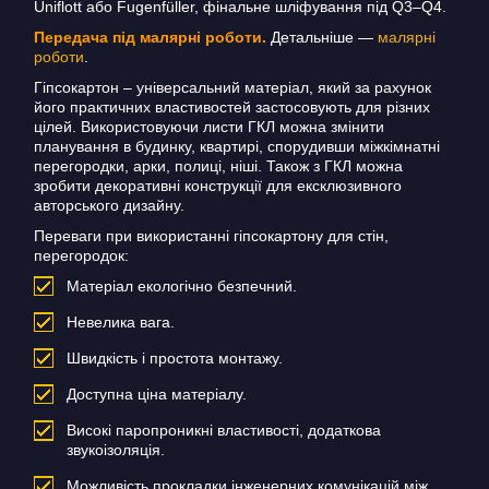
Uniflott або Fugenfüller, фінальне шліфування під Q3–Q4.
Передача під малярні роботи.
Детальніше —
малярні
роботи
.
Гіпсокартон – універсальний матеріал, який за рахунок
його практичних властивостей застосовують для різних
цілей. Використовуючи листи ГКЛ можна змінити
планування в будинку, квартирі, спорудивши міжкімнатні
перегородки, арки, полиці, ніші. Також з ГКЛ можна
зробити декоративні конструкції для ексклюзивного
авторського дизайну.
Переваги при використанні гіпсокартону для стін,
перегородок:
Матеріал екологічно безпечний.
Невелика вага.
Швидкість і простота монтажу.
Доступна ціна матеріалу.
Високі паропроникні властивості, додаткова
звукоізоляція.
Можливість прокладки інженерних комунікацій між