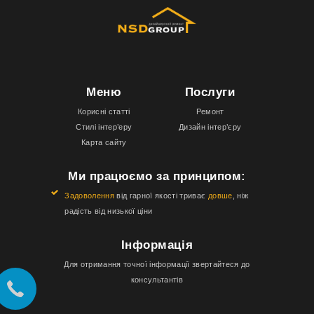
Меню
Послуги
Корисні статті
Ремонт
Стилі інтер’еру
Дизайн інтер’єру
Карта сайту
Ми працюємо за принципом:
Задоволення
від гарної якості триває
довше
, ніж
радість від низької ціни
Інформація
Для отримання точної інформації звертайтеся до
консультантів