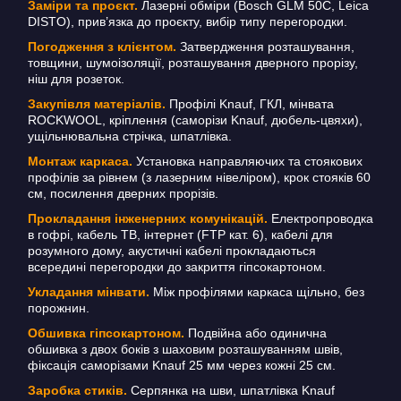
Заміри та проєкт.
Лазерні обміри (Bosch GLM 50C, Leica
DISTO), прив’язка до проєкту, вибір типу перегородки.
Погодження з клієнтом.
Затвердження розташування,
товщини, шумоізоляції, розташування дверного прорізу,
ніш для розеток.
Закупівля матеріалів.
Профілі Knauf, ГКЛ, мінвата
ROCKWOOL, кріплення (саморізи Knauf, дюбель-цвяхи),
ущільнювальна стрічка, шпатлівка.
Монтаж каркаса.
Установка направляючих та стоякових
профілів за рівнем (з лазерним нівеліром), крок стояків 60
см, посилення дверних прорізів.
Прокладання інженерних комунікацій.
Електропроводка
в гофрі, кабель ТВ, інтернет (FTP кат. 6), кабелі для
розумного дому, акустичні кабелі прокладаються
всередині перегородки до закриття гіпсокартоном.
Укладання мінвати.
Між профілями каркаса щільно, без
порожнин.
Обшивка гіпсокартоном.
Подвійна або одинична
обшивка з двох боків з шаховим розташуванням швів,
фіксація саморізами Knauf 25 мм через кожні 25 см.
Заробка стиків.
Серпянка на шви, шпатлівка Knauf