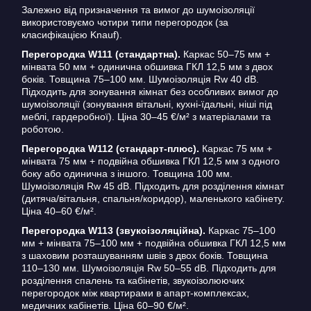
Залежно від призначення та вимог до шумоізоляції
використовуємо чотири типи перегородок (за
класифікацією Knauf).
Перегородка W111 (стандартна).
Каркас 50–75 мм +
мінвата 50 мм + одинична обшивка ГКЛ 12,5 мм з двох
боків. Товщина 75–100 мм. Шумоізоляція Rw 40 dB.
Підходить для зонування кімнат без особливих вимог до
шумоізоляції (зонування вітальні, кухні-їдальні, ніші під
меблі, гардеробної). Ціна 30–45 €/м² з матеріалами та
роботою.
Перегородка W112 (стандарт-плюс).
Каркас 75 мм +
мінвата 75 мм + подвійна обшивка ГКЛ 12,5 мм з одного
боку або одинична з іншого. Товщина 100 мм.
Шумоізоляція Rw 45 dB. Підходить для розділення кімнат
(дитяча/вітальня, спальня/коридор), маленького кабінету.
Ціна 40–60 €/м².
Перегородка W113 (звукоізоляційна).
Каркас 75–100
мм + мінвата 75–100 мм + подвійна обшивка ГКЛ 12,5 мм
з шаховим розташуванням швів з двох боків. Товщина
110–130 мм. Шумоізоляція Rw 50–55 dB. Підходить для
розділення спалень та кабінетів, звукоізолюючих
перегородок між квартирами в апарт-комплексах,
медичних кабінетів. Ціна 60–90 €/м².