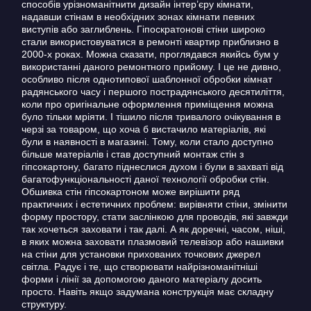
способів урізноманітнити дизайн інтер’єру кімнати,
надавши стінам в необхідних зонах кімнати певних
виступів або заглиблень. Гіпоскратонові стіни широко
стали використовуватися в ремонті квартир приблизно в
2000-х роках. Можна сказати, проглядався якийсь бум у
використанні даного ремонтного прийому. І це не дивно,
особливо після однотипової шаблонної обробки кімнат
радянського часу і першого пострадянського десятиліття,
коли про оригінальне оформлення приміщення можна
було тільки мріяти. І тішило після тривалого очікування в
черзі за товаром, що хоча б вистачило матеріалів, які
були в наявності в магазині. Тому, коли стало доступно
більше матеріалів і став доступний монтаж стін з
гіпсокартону, багато піднеслися духом і були в захваті від
багатофункціональності даної технології обробки стін.
Обшивка стін гіпсокартоном може вирішити ряд
практичних і естетичних проблем: вирівняти стіни, змінити
форму простору, стати заслінкою для проводів, які завжди
так хочеться заховати і так далі. А як доречні, часом, ніші,
в яких можна заховати плазмовий телевізор або нашивки
на стіни для установки прихованих точкових джерел
світла. Радує і те, що створювати найрізноманітніші
форми і лінії за допомогою даного матеріалу досить
просто. Навіть якщо задумана конструкція має складну
структуру.