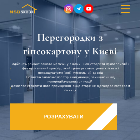
Перегородки з
ДИЗАЙН ІНТЕР’ЄРУ
гіпсокартону у Києві
РЕМОНТ
Здійсніть ремонт вашого магазину з нами, щоб створити привабливий і
функціональний простір, який привертатиме увагу клієнтів і
покращуватиме їхній купівельний досвід
БУДІВНИЦТВО
Повністю оновлює простір і комунікації, захищаючи від
непередбачуваних ситуацій.
Дозволяє створити нове приміщення, якщо старе не відповідає потребам
бізнесу.
ПОРТФОЛІО
ВАРТІСТЬ
РОЗРАХУВАТИ
ПРО КОМПАНІЮ