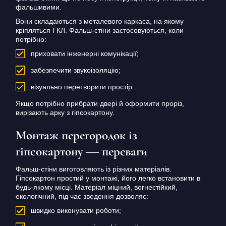
фальшивими.
Вони складаються з металевого каркаса, на якому
кріпляться ГКЛ.
Фальш-стіни застосовуються, коли
потрібно:
приховати інженерні комунікації;
забезпечити звукоізоляцію;
візуально перетворити простір.
Якщо потрібно прибрати двері й оформити проріз,
вирізають арку з гіпсокартону.
Монтаж перегородок із
гіпсокартону — переваги
Фальш-стіни виготовляють із різних матеріалів.
Гіпсокартон простий у монтажі, його легко встановити в
будь-якому місці.
Матеріал міцний, вогнестійкий,
екологічний, під час зведення дозволяє:
швидко виконувати роботи;