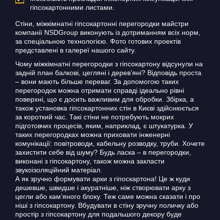
гіпсокартонними листами.
Стіни, міжкімнатні гіпсокартонні перегородки майстри
компанії NSDGroup виконують із дотриманням всіх норм,
за спеціальною технологією. Фото готових проектів
представлені в галереї нашого сайту.
Чому міжкімнатні перегородки з гіпсокартону відсунули на
задній план балкові, цегляні і дерев’яні? Відповідь проста
– вони мають більше переваг. За допомогою таких
перегородок можна отримати справді ідеально рівні
поверхні, що є досить важливим для обробки. Збірка, а
також установка гіпсокартонних стін в Києві здійснюється
за короткий час. Такі стіни не потребують мокрих
підготовчих процесів, яким, наприклад, є штукатурка. У
таких перегородках можна приховати інженерні
комунікації: повітроводи, кабельну розводку, труби. Хочете
захистити себе від шуму? Будь ласка – в перегородки,
виконані з гіпсокартону, також можна закласти
звукоізоляційний матеріал.
А як зручно формувати арки з гіпоскартона! Це ж куди
дешевше, швидше і акуратніше, ніж створювати арку з
цегли або кам’яного блоку. Теж саме можна сказати і про
ніші з гіпсокартону. Вбудувати в стіну зручну поличку або
простір з гіпсокартону для подальшого декору буде