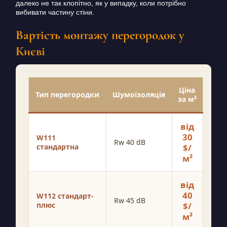
далеко не так клопітно, як у випадку, коли потрібно
вибивати частину стіни.
Вартість монтажу перегородок у
Києві
Ціна
Тип перегородки
Шумоізоляція
за м²
від
30
W111
Rw 40 dB
стандартна
$/
м²
від
40
W112 стандарт-
Rw 45 dB
плюс
$/
м²