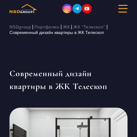
|
|
|
|
NSDgroup
Портфолио
ЖК
ЖК "Телескоп"
Современный дизайн квартиры в ЖК Телескоп
ДИЗАЙН ИНТЕРЬЕРА
РЕМОНТ
Современный дизайн
СТРОИТЕЛЬСТВО
квартиры в ЖК Телескоп
ПОРТФОЛИО
СТОИМОСТЬ
О КОМПАНИИ