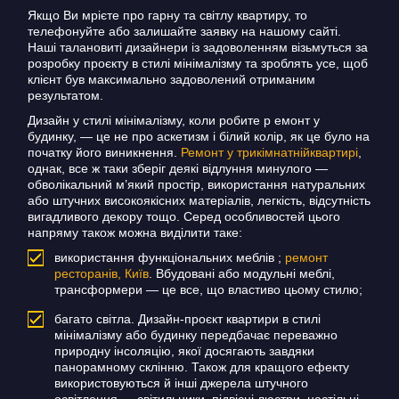
Якщо Ви мрієте про гарну та світлу квартиру, то
телефонуйте або залишайте заявку на нашому сайті.
Наші талановиті дизайнери із задоволенням візьмуться за
розробку проєкту в стилі мінімалізму та зроблять усе, щоб
клієнт був максимально задоволений отриманим
результатом.
Дизайн у стилі мінімалізму, коли робите р емонт у
будинку, — це не про аскетизм і білий колір, як це було на
початку його виникнення.
Ремонт у трикімнатнійквартирі
,
однак, все ж таки зберіг деякі відлуння минулого —
обволікальний м’який простір, використання натуральних
або штучних високоякісних матеріалів, легкість, відсутність
вигадливого декору тощо.
Серед особливостей цього
напряму також можна виділити таке:
використання функціональних меблів ;
ремонт
ресторанів, Київ
.
Вбудовані або модульні меблі,
трансформери — це все, що властиво цьому стилю;
багато світла. Дизайн-проєкт квартири в стилі
мінімалізму або будинку передбачає переважно
природну інсоляцію, якої досягають завдяки
панорамному склінню.
Також для кращого ефекту
використовуються й інші джерела штучного