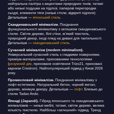
нейтральна палітра з акцентами природних тонів, татамі
або низькі подушки на підлозі, паперові перегородки
сьодзі, елементи тяги (низькі столи, відкриті підлоги).
Детальніше —
японський стиль
.
Скандинавський мінімалізм.
Поєднання
функціональності мінімалізму з затишком скандинавського
стилю. Світле дерево, білі стіни, м’який текстиль,
природний декор, іноді плед на дивані для тактильності.
Детальніше —
скандинавський стиль
.
Сучасний мінімалізм (modern minimalism).
Універсальний сучасний стиль з гладкими поверхнями,
преміум-матеріалами, прихованими технологіями
(
розумний дім
, приховане освітлення Trizo21, приховані
карнизи Crestron). Найпопулярніший підвид у Києві 2026
року.
Промисловий мінімалізм.
Поєднання мінімалізму з
лофт-естетикою. Натуральний бетон, чорний метал,
дерево, мінімум декору. Детальніше —
лофт
. Близько до
стилю Tadao Ando.
Японді (Japandi).
Гібрид японського та скандинавського
мінімалізмів — низькі меблі, татамі, світле дерево, велика
кількість текстилю. Найбільш «затишний» підвид. Тренд