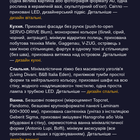
(одна велика картина або фотографія формату A0, одна
рослина в керамічній вазі, скульптурний об’єкт). Світло —
приховані LED, дизайнерський підвіс. Детальніше —
дизайн вітальні
.
Кухня.
Приховані фасади без ручок (push-to-open
SERVO-DRIVE Blum), монохромні кольори (білий, сірий,
чорний, антрацит), мінімум відкритих полиць, прихована
побутова техніка Miele, Gaggenau, V-ZUG, острівець з
кам’яною стільницею, фартух в одному тоні зі стільницею
(без шва), прихована витяжка над островом. Детальніше
—
дизайн кухні
.
Спальня.
Мінімалістичне ліжко без масивного узголів’я
(Living Divani, B&B Italia Eden), приліжкові тумби простої
форми та нейтрального кольору, приховані шафи на всю
стіну, жодного «надлишкового» текстилю, одна проста
лампа з трубкою LED. Детальніше —
дизайн спальні
.
Ванна.
Безшовні поверхні (мікроцемент Topcret,
Pandomo, безшовні крупноформатні панелі Laminam
600×3000 мм), прихована сантехніка (унітаз з інсталяцією
Geberit Sigma, приховані змішувачі Hansgrohe або Vola
вбудовані в стіну), окремостояча ванна мінімалістичної
форми (Antonio Lupi, Boffi), мінімум аксесуарів (все
приховано в нішах з підсвічуванням). Детальніше —
дизайн ванної
.