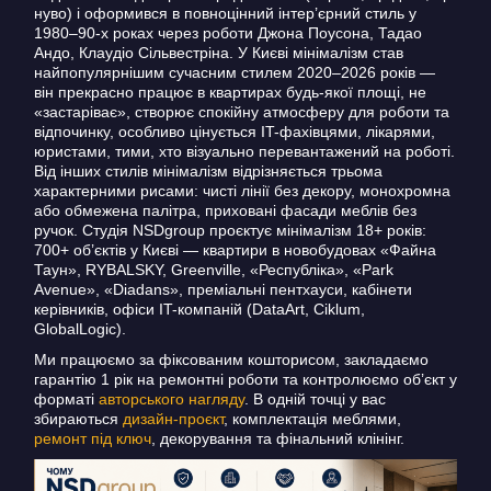
нуво) і оформився в повноцінний інтер’єрний стиль у
1980–90-х роках через роботи Джона Поусона, Тадао
Андо, Клаудіо Сільвестріна. У Києві мінімалізм став
найпопулярнішим сучасним стилем 2020–2026 років —
він прекрасно працює в квартирах будь-якої площі, не
«застаріває», створює спокійну атмосферу для роботи та
відпочинку, особливо цінується IT-фахівцями, лікарями,
юристами, тими, хто візуально перевантажений на роботі.
Від інших стилів мінімалізм відрізняється трьома
характерними рисами: чисті лінії без декору, монохромна
або обмежена палітра, приховані фасади меблів без
ручок. Студія NSDgroup проєктує мінімалізм 18+ років:
700+ об’єктів у Києві — квартири в новобудовах «Файна
Таун», RYBALSKY, Greenville, «Республіка», «Park
Avenue», «Diadans», преміальні пентхауси, кабінети
керівників, офіси IT-компаній (DataArt, Ciklum,
GlobalLogic).
Ми працюємо за фіксованим кошторисом, закладаємо
гарантію 1 рік на ремонтні роботи та контролюємо об’єкт у
форматі
авторського нагляду
. В одній точці у вас
збираються
дизайн-проєкт
, комплектація меблями,
ремонт під ключ
, декорування та фінальний клінінг.