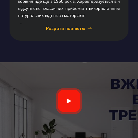
коріння йде ще з 1960 років. Характеризується він
відсутністю класичних прийомів і використанням
натуральних відтінків і матеріалів.
Розрити повністю
Сучасні матеріали однотонних кольорів і простої
текстури, які створюють потрібний ефект.
Дизайнери NSDgroup використовують у проєкті
високоякісні матеріали з урахуванням вашого
бюджету і переваг.
Всі деталі, зокрема освітлення, прилади та декор,
гармонійно доповнять мінімалістичні стіни і меблі.