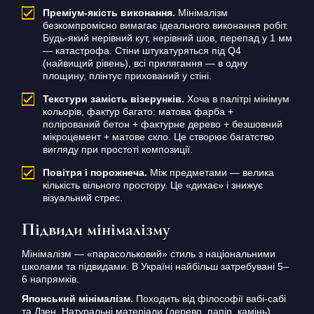
Преміум-якість виконання.
Мінімалізм
безкомпромісно вимагає ідеального виконання робіт.
Будь-який нерівний кут, нерівний шов, перепад у 1 мм
— катастрофа. Стіни штукатуряться під Q4
(найвищий рівень), всі прилягання — в одну
площину, плінтус прихований у стіні.
Текстури замість візерунків.
Хоча в палітрі мінімум
кольорів, фактур багато: матова фарба +
полірований бетон + фактурне дерево + безшовний
мікроцемент + матове скло. Це створює багатство
вигляду при простоті композиції.
Повітря і порожнеча.
Між предметами — велика
кількість вільного простору. Це «дихає» і знижує
візуальний стрес.
Підвиди мінімалізму
Мінімалізм — «парасольковий» стиль з національними
школами та підвидами. В Україні найбільш затребувані 5–
6 напрямків.
Японський мінімалізм.
Походить від філософії вабі-сабі
та Дзен. Натуральні матеріали (дерево, папір, камінь),