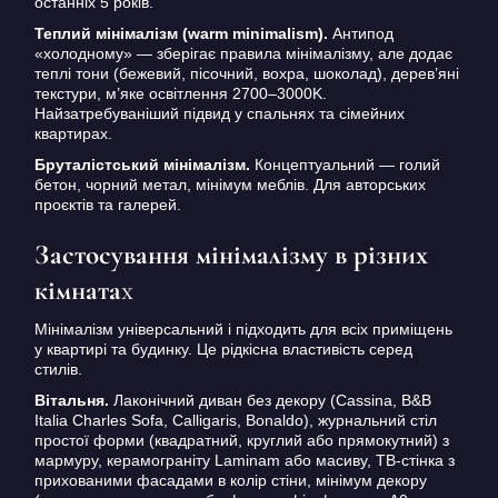
останніх 5 років.
Теплий мінімалізм (warm minimalism).
Антипод
«холодному» — зберігає правила мінімалізму, але додає
теплі тони (бежевий, пісочний, вохра, шоколад), дерев’яні
текстури, м’яке освітлення 2700–3000K.
Найзатребуваніший підвид у спальнях та сімейних
квартирах.
Бруталістський мінімалізм.
Концептуальний — голий
бетон, чорний метал, мінімум меблів. Для авторських
проєктів та галерей.
Застосування мінімалізму в різних
кімната
х
Мінімалізм універсальний і підходить для всіх приміщень
у квартирі та будинку. Це рідкісна властивість серед
стилів.
Вітальня.
Лаконічний диван без декору (Cassina, B&B
Italia Charles Sofa, Calligaris, Bonaldo), журнальний стіл
простої форми (квадратний, круглий або прямокутний) з
мармуру, керамограніту Laminam або масиву, ТВ-стінка з
прихованими фасадами в колір стіни, мінімум декору