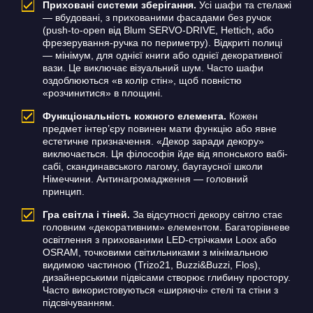
Приховані системи зберігання.
Усі шафи та стелажі
— вбудовані, з прихованими фасадами без ручок
(push-to-open від Blum SERVO-DRIVE, Hettich, або
фрезерування-ручка по периметру). Відкриті полиці
— мінімум, для однієї книги або однієї декоративної
вази. Це виключає візуальний шум. Часто шафи
оздоблюються «в колір стін», щоб повністю
«розчинитися» в площині.
Функціональність кожного елемента.
Кожен
предмет інтер’єру повинен мати функцію або явне
естетичне призначення. «Декор заради декору»
виключається. Ця філософія йде від японського вабі-
сабі, скандинавського лагому, баугаусної школи
Німеччини. Антинагромадження — головний
принцип.
Гра світла і тіней.
За відсутності декору світло стає
головним «декоративним» елементом. Багаторівневе
освітлення з прихованими LED-стрічками Loox або
OSRAM, точковими світильниками з мінімальною
видимою частиною (Trizo21, Buzzi&Buzzi, Flos),
дизайнерськими підвісами створює глибину простору.
Часто використовуються «ширяючі» стелі та стіни з
підсвічуванням.