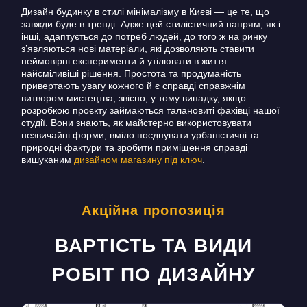
Дизайн будинку в стилі мінімалізму в Києві — це те, що
завжди буде в тренді.
Адже цей стилістичний напрям, як і
інші, адаптується до потреб людей, до того ж на ринку
з’являються нові матеріали, які дозволяють ставити
неймовірні експерименти й утілювати в життя
найсміливіші рішення.
Простота та продуманість
привертають увагу кожного й є справді справжнім
витвором мистецтва, звісно, у тому випадку, якщо
розробкою проєкту займаються талановиті фахівці нашої
студії.
Вони знають, як майстерно використовувати
незвичайні форми, вміло поєднувати урбаністичні та
природні фактури та зробити приміщення справді
вишуканим
дизайном магазину під ключ
.
Акційна пропозиція
ВАРТІСТЬ ТА ВИДИ
РОБІТ ПО ДИЗАЙНУ