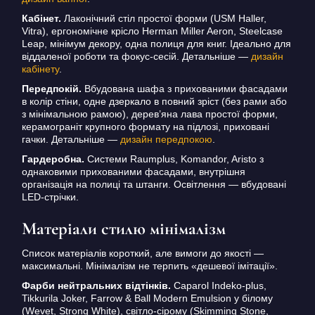
Кабінет.
Лаконічний стіл простої форми (USM Haller,
Vitra), ергономічне крісло Herman Miller Aeron, Steelcase
Leap, мінімум декору, одна полиця для книг. Ідеально для
віддаленої роботи та фокус-сесій. Детальніше —
дизайн
кабінету
.
Передпокій.
Вбудована шафа з прихованими фасадами
в колір стіни, одне дзеркало в повний зріст (без рами або
з мінімальною рамою), дерев’яна лава простої форми,
керамограніт крупного формату на підлозі, приховані
гачки. Детальніше —
дизайн передпокою
.
Гардеробна.
Системи Raumplus, Komandor, Aristo з
однаковими прихованими фасадами, внутрішня
організація на полиці та штанги. Освітлення — вбудовані
LED-стрічки.
Матеріали стилю мінімалізм
Список матеріалів короткий, але вимоги до якості —
максимальні. Мінімалізм не терпить «дешевої імітації».
Фарби нейтральних відтінків.
Caparol Indeko-plus,
Tikkurila Joker, Farrow & Ball Modern Emulsion у білому
(Wevet, Strong White), світло-сірому (Skimming Stone,