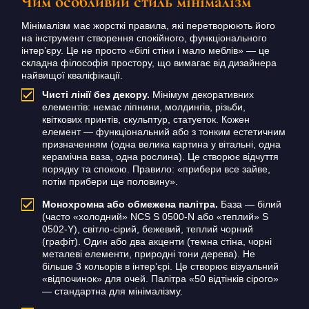
Чим особливий стиль мінімалізм
Мінімалізм має жорсткі правила, які перетворюють його
на інструмент створення спокійного, функціонального
інтер’єру. Це не просто «білі стіни і мало меблів» — це
складна філософія простору, що вимагає від дизайнера
найвищої кваліфікації.
Чисті лінії без декору.
Мінімум декоративних
елементів: немає ліпнини, молдингів, різьби,
квіткових принтів, скульптур, статуеток. Кожен
елемент — функціональний або з тонким естетичним
призначенням (одна велика картина у вітальні, одна
керамічна ваза, одна рослина). Це створює відчуття
порядку та спокою. Правило: «прибери все зайве,
потім прибери ще половину».
Монохромна або обмежена палітра.
База — білий
(часто «холодний» NCS S 0500-N або «теплий» S
0502-Y), світло-сірий, бежевий, теплий чорний
(графіт). Один або два акценти (темна стіна, чорні
металеві елементи, природні тони дерева). Не
більше 3 кольорів в інтер’єрі. Це створює візуальний
«відпочинок» для очей. Палітра «50 відтінків сірого»
— стандартна для мінімалізму.