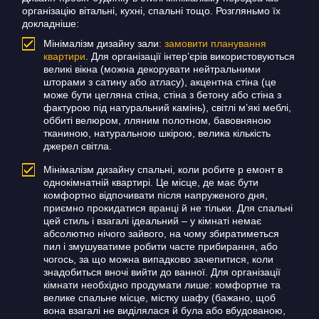
організацію вітальні, кухні, спальні тощо. Розгляньмо їх
докладніше:
Мінімалізм дизайну зали
: замовити планування
квартири
.
Для організації інтер’єрів використовуються
великі вікна (можна декорувати нейтральними
шторами з сатину або атласу), акцентна стіна (це
може бути цегляна стіна, стіна з бетону або стіна з
фактурою під натуральний камінь), світлі м’які меблі,
оббиті велюром, лляним полотном, бавовняною
тканиною, натуральною шкірою, велика кількість
джерел світла.
Мінімалізм дизайну спальні, коли робите р емонт в
однокімнатній квартирі.
Це місце, де має бути
комфортно відпочивати після напруженого дня,
приємно прокидатися вранці й не тільки.
Для спальні
цей стиль і взагалі ідеальний – у кімнаті немає
абсолютно нічого зайвого, на чому збиратиметься
пил і змушуватиме робити часте прибирання, або
чогось, за що можна випадково зачепитися, коли
знадобиться вночі вийти до ванної.
Для організації
кімнати необхідно продумати лише: комфортне та
велике спальне місце, містку шафу (бажано, щоб
вона взагалі не виділялася й була або вбудованою,