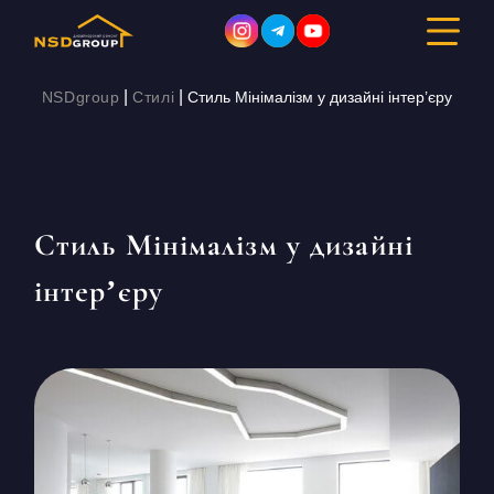
|
|
NSDgroup
Стилі
Стиль Мінімалізм у дизайні інтер’єру
ДИЗАЙН ІНТЕР’ЄРУ
РЕМОНТ
Стиль Мінімалізм у дизайні
БУДІВНИЦТВО
інтер’єру
ПОРТФОЛІО
ВАРТІСТЬ
ПРО КОМПАНІЮ