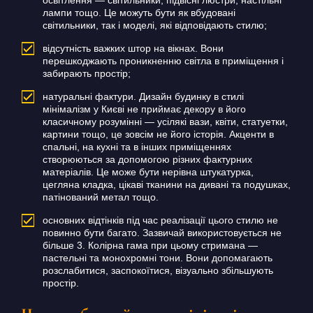
освітлення — світильники, підвісні люстри, настільні
лампи тощо. Це можуть бути як вбудовані
світильники, так і моделі, які відповідають стилю;
відсутність важких штор на вікнах.
Вони
перешкоджають проникненню світла в приміщення і
забирають простір;
натуральні фактури. Дизайн будинку в стилі
мінімалізм у Києві не приймає декору в його
класичному розумінні — усілякі вази, квіти, статуетки,
картини тощо, це зовсім не його історія.
Акценти в
спальні, на кухні та в інших приміщеннях
створюються за допомогою різних фактурних
матеріалів.
Це може бути нерівна штукатурка,
цегляна кладка, цікаві тканини на дивані та подушках,
патінований метал тощо.
основних відтінків під час реалізації цього стилю не
повинно бути багато.
Зазвичай використовується не
більше 3.
Колірна гама при цьому стримана —
пастельні та монохромні тони.
Вони допомагають
розслабитися, заспокоїтися, візуально збільшують
простір.