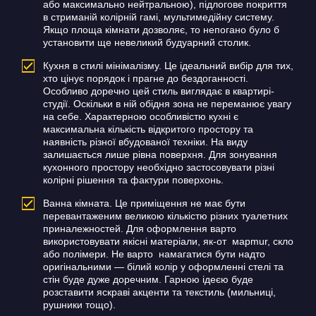
або максимально нейтральною), підлогове покриття
в стриманій колірній гамі, мультимедійну систему.
Якщо площа кімнати дозволяє, то непогано було б
установити ще невеликий будуарний столик.
Кухня в стилі мінімалізму.
Це ідеальний вибір для тих,
хто цінує порядок і прагне до бездоганності.
Особливо доречно цей стиль виглядає в квартирі-
студії.
Оскільки в ній обідня зона не переманює увагу
на себе.
Характерною особливістю кухні є
максимальна кількість відкритого простору та
наявність різної вбудованої техніки.
На виду
залишається лише рівна поверхня.
Для зонування
кухонного простору необхідно застосовувати різні
колірні рішення та фактури поверхонь.
Ванна кімната. Це приміщення не має бути
перевантаженим великою кількістю різних туалетних
приналежностей.
Для оформлення варто
використовувати якісні матеріали, як-от марmur, скло
або полімери.
Не варто намагатися бути надто
оригінальними — білий колір у оформленні стелі та
стін буде дуже доречним.
Гарною ідеєю буде
розставити яскраві акценти та текстиль (мильниці,
рушники тощо).