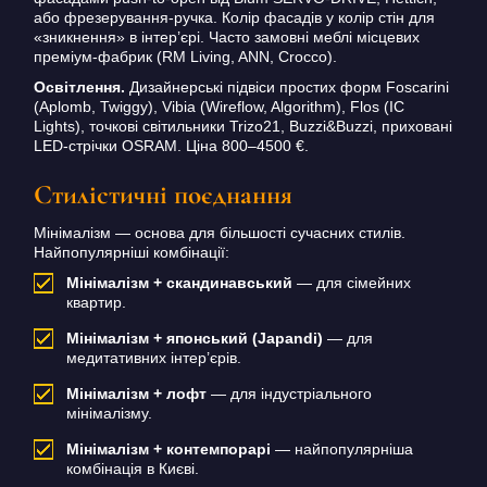
або фрезерування-ручка. Колір фасадів у колір стін для
«зникнення» в інтер’єрі. Часто замовні меблі місцевих
преміум-фабрик (RM Living, ANN, Crocco).
Освітлення.
Дизайнерські підвіси простих форм Foscarini
(Aplomb, Twiggy), Vibia (Wireflow, Algorithm), Flos (IC
Lights), точкові світильники Trizo21, Buzzi&Buzzi, приховані
LED-стрічки OSRAM. Ціна 800–4500 €.
Стилістичні поєднання
Мінімалізм — основа для більшості сучасних стилів.
Найпопулярніші комбінації:
Мінімалізм + скандинавський
— для сімейних
квартир.
Мінімалізм + японський (Japandi)
— для
медитативних інтер’єрів.
Мінімалізм + лофт
— для індустріального
мінімалізму.
Мінімалізм + контемпорарі
— найпопулярніша
комбінація в Києві.