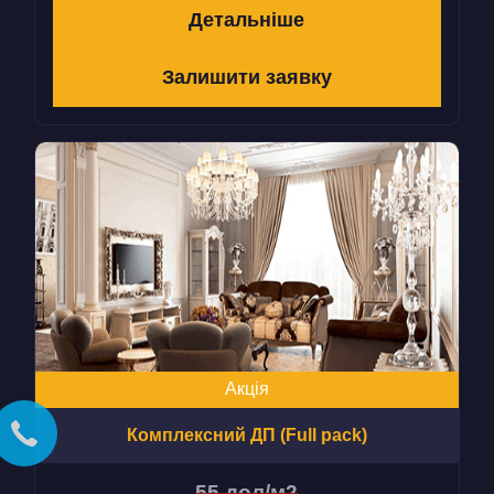
Детальніше
Залишити заявку
Акція
Комплексний ДП (Full pack)
55 дол/м2