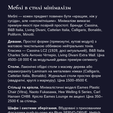
Меблі в стилі мінімалізм
Меблі — кожен предмет повинен бути «кращим, ніж у
сусіда», але «непомітнішим». Мінімалізм вимагає
преміум-якості при позірній простоті. Бренди: Cassina,
B&B Italia, Living Divani, Cattelan Italia, Calligaris, Bonaldo,
Poliform, Minotti.
Дивани.
Простої форми (прямокутні, кутові модулі) з
матовою текстильною оббивкою нейтральних тонів.
Класика — Cassina LC2 (1928, досі актуальний), B&B Italia
Charles Sofa Антоніо Чіттеріо, Living Divani Extra Wall. Ціна
4500–18 000 € за модульний диван преміум-сегменту.
Столи.
Лаконічні обідні столи з масиву дерева або
керамограніту Laminam на металевих ніжках (Calligaris,
Cattelan Italia, Bonaldo). Журнальні столи простих форм
(квадратні, круглі з мармуру). Ціна 1500–8500 €.
Стільці та крісла.
Мінімалістичні моделі Eames Plastic
Chair (Vitra), Naoto Fukasawa, Hee Welling 6 Series, Carl
Hansen CH88. Крісло Eames Lounge як акцент. Ціна 350–
2500 € за стілець.
Шафи і системи зберігання.
Вбудовані з прихованими
фасадами push-to-open від Blum SERVO-DRIVE, Hettich,