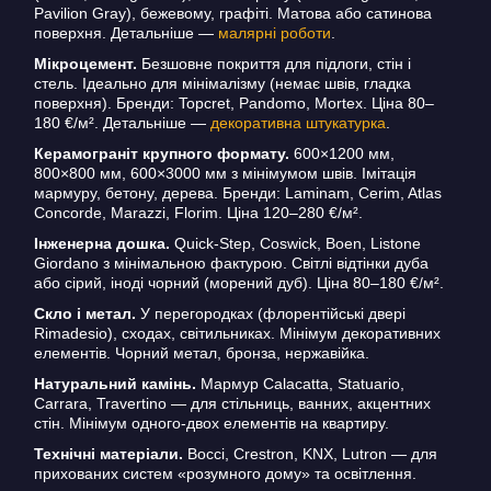
Pavilion Gray), бежевому, графіті. Матова або сатинова
поверхня. Детальніше —
малярні роботи
.
Мікроцемент.
Безшовне покриття для підлоги, стін і
стель. Ідеально для мінімалізму (немає швів, гладка
поверхня). Бренди: Topcret, Pandomo, Mortex. Ціна 80–
180 €/м². Детальніше —
декоративна штукатурка
.
Керамограніт крупного формату.
600×1200 мм,
800×800 мм, 600×3000 мм з мінімумом швів. Імітація
мармуру, бетону, дерева. Бренди: Laminam, Cerim, Atlas
Concorde, Marazzi, Florim. Ціна 120–280 €/м².
Інженерна дошка.
Quick-Step, Coswick, Boen, Listone
Giordano з мінімальною фактурою. Світлі відтінки дуба
або сірий, іноді чорний (морений дуб). Ціна 80–180 €/м².
Скло і метал.
У перегородках (флорентійські двері
Rimadesio), сходах, світильниках. Мінімум декоративних
елементів. Чорний метал, бронза, нержавійка.
Натуральний камінь.
Мармур Calacatta, Statuario,
Carrara, Travertino — для стільниць, ванних, акцентних
стін. Мінімум одного-двох елементів на квартиру.
Технічні матеріали.
Bocci, Crestron, KNX, Lutron — для
прихованих систем «розумного дому» та освітлення.