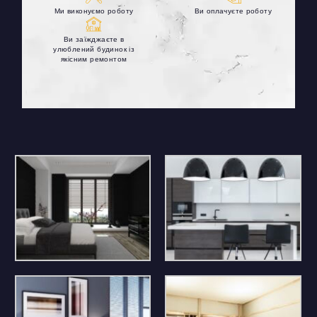
Ми виконуємо роботу
Ви оплачуєте роботу
Ви заїжджаєте в
улюблений будинок із
якісним ремонтом