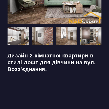
Дизайн 2-кімнатної квартири в
стилі лофт для дівчини на вул.
Возз’єднання.
Д
N
с
к