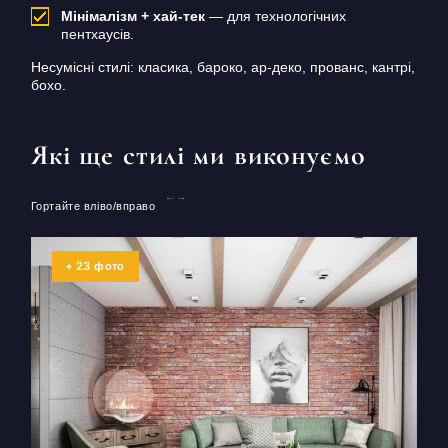
Мінімалізм + хай-тек
— для технологічних
пентхаусів.
Несумісні стилі: класика, бароко, ар-деко, прованс, кантрі,
бохо.
Які ще стилі ми виконуємо
Гортайте вліво/вправо
23
+
фото