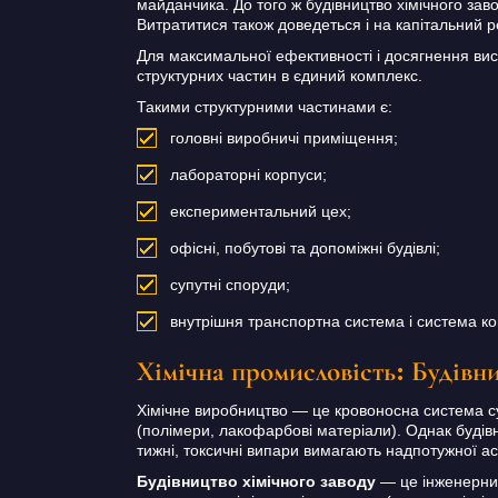
майданчика. До того ж будівництво хімічного зав
Витратитися також доведеться і на капітальний р
Для максимальної ефективності і досягнення висо
структурних частин в єдиний комплекс.
Такими структурними частинами є:
головні виробничі приміщення;
лабораторні корпуси;
експериментальний цех;
офісні, побутові та допоміжні будівлі;
супутні споруди;
внутрішня транспортна система і система ком
Хімічна промисловість: Будівн
Хімічне виробництво — це кровоносна система с
(полімери, лакофарбові матеріали). Однак будівн
тижні, токсичні випари вимагають надпотужної ас
Будівництво хімічного заводу
— це інженерний