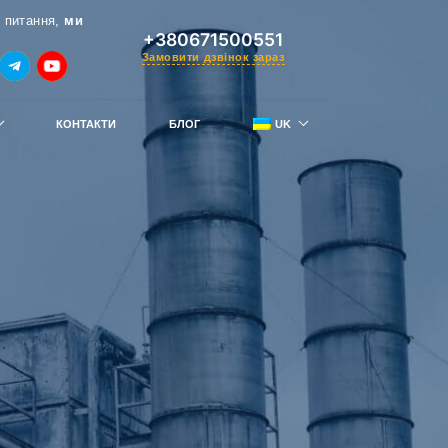
 питання,
ми
+380671500551
Замовити дзвінок зараз
КОНТАКТИ
БЛОГ
UK
RU
тримай знижку