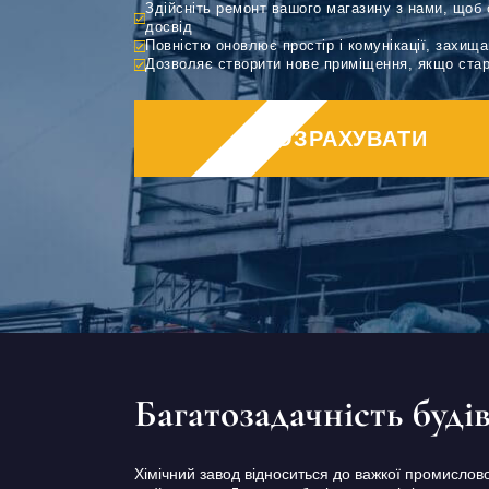
Здійсніть ремонт вашого магазину з нами, щоб 
Дизайн коридору
досвід
Повністю оновлює простір і комунікації, захищ
Дозволяє створити нове приміщення, якщо старе
РОЗРАХУВАТИ
Багатозадачність буді
Хімічний завод відноситься до важкої промислово