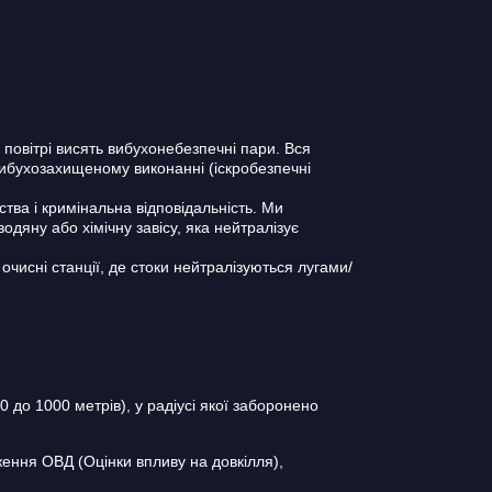
повітрі висять вибухонебезпечні пари. Вся
вибухозахищеному виконанні (іскробезпечні
тва і кримінальна відповідальність. Ми
водяну або хімічну завісу, яка нейтралізує
очисні станції, де стоки нейтралізуються лугами/
0 до 1000 метрів), у радіусі якої заборонено
ення ОВД (Оцінки впливу на довкілля),