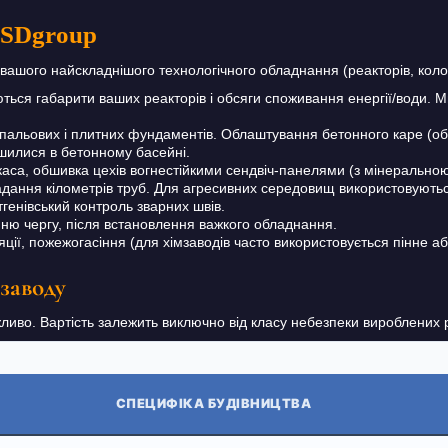
 NSDgroup
вашого найскладнішого технологічного обладнання (реакторів, коло
ься габарити ваших реакторів і обсяги споживання енергії/води. М
пальових і плитних фундаментів. Облаштування бетонного каре (об
лишилися в бетонному басейні.
каса, обшивка цехів вогнестійкими сендвіч-панелями (з мінеральною
ання кілометрів труб. Для агресивних середовищ використовуютьс
тгенівський контроль зварних швів.
ню чергу, після встановлення важкого обладнання.
ії, пожежогасіння (для хімзаводів часто використовується пінне аб
 заводу
иво. Вартість залежить виключно від класу небезпеки вироблених ре
СПЕЦИФІКА БУДІВНИЦТВА