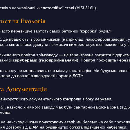
ків з нержавіючої кислотостійкої сталі (AISI 316L).
ист та Екологія
часто перевищує вартість самої бетонної “коробки” будівлі.
, де працюють із розчинниками (наприклад, лакофарбові заводи), у 
х, а світильники, двигуни і вимикачі використовуються виключно у 
чищеного повітря з хімзаводу — це гарантоване закриття підприємс
вану зі
скруберами (газопромивачами)
. Повітря проходить через 
го заводу не можна зливати в міську каналізацію. Ми будуємо власні 
ктори до повної відповідності нормам ДСТУ.
та Документація
айжорсткішого документального контролю з боку держави.
 5), навколо хімічного заводу має бути санітарно-захисна зона (від 5
мства.
на найскладнішому початковому етапі: ми беремо на себе проходж
ня дозволу від ДІАМ на будівництво об’єкта підвищеної небезпеки.