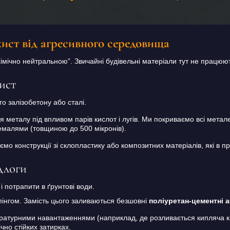
хист від агресивного середовища
“хімічно нейтральною”. Звичайні будівельні матеріали тут не працюют
ист
о залізобетону або сталі.
 металу під впливом парів кислот і лугів. Ми покриваємо всі метал
емалями (товщиною до 500 мікронів).
о конструкції зі склопластику або композитних матеріалів, які в при
длоги
 потрапити в ґрунтові води.
пінгом. Замість цього заливаються безшовні
поліуретан-цементні а
ературними навантаженнями (наприклад, де розливається кипляча 
чно стійких затирках.