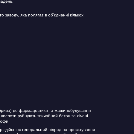
ладень.
о заводу, яка полягає в об’єднанні кількох
добрива) до фармацевтики та машинобудування
 кислоти руйнують звичайний бетон за лічені
рофи.
p здійснює генеральний підряд на проєктування