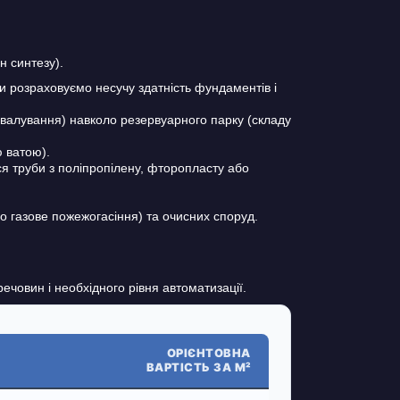
н синтезу).
и розраховуємо несучу здатність фундаментів і
валування) навколо резервуарного парку (складу
 ватою).
я труби з поліпропілену, фторопласту або
о газове пожежогасіння) та очисних споруд.
човин і необхідного рівня автоматизації.
ОРІЄНТОВНА
ВАРТІСТЬ ЗА М²