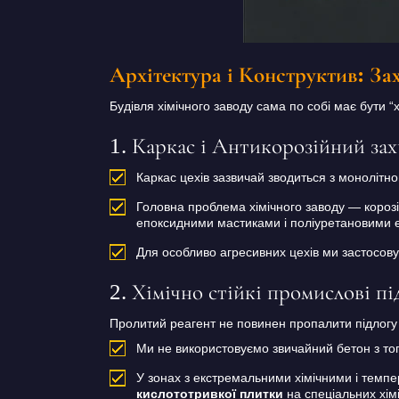
Архітектура і Конструктив: За
Будівля хімічного заводу сама по собі має бути 
1. Каркас і Антикорозійний зах
Каркас цехів зазвичай зводиться з монолітног
Головна проблема хімічного заводу — корозія
епоксидними мастиками і поліуретановими 
Для особливо агресивних цехів ми застосовуєм
2. Хімічно стійкі промислові пі
Пролитий реагент не повинен пропалити підлогу і
Ми не використовуємо звичайний бетон з то
У зонах з екстремальними хімічними і темп
кислототривкої плитки
на спеціальних хімі