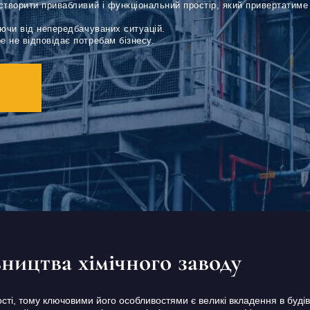
створити привабливий і функціональний простір, який привертатиме 
аючи від непередбачуваних ситуацій.
 не відповідає потребам бізнесу.
вництва хімічного заводу
сті, тому ключовими його особливостями є великі вкладення в будів