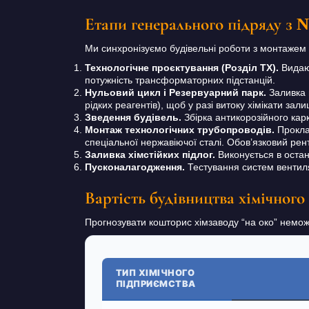
Етапи генерального підряду з
Ми синхронізуємо будівельні роботи з монтажем 
Технологічне проєктування (Розділ ТХ).
Видают
потужність трансформаторних підстанцій.
Нульовий цикл і Резервуарний парк.
Заливка 
рідких реагентів), щоб у разі витоку хімікати за
Зведення будівель.
Збірка антикорозійного кар
Монтаж технологічних трубопроводів.
Проклад
спеціальної нержавіючої сталі. Обов’язковий рен
Заливка хімстійких підлог.
Виконується в остан
Пусконалагодження.
Тестування систем вентиляц
Вартість будівництва хімічного
Прогнозувати кошторис хімзаводу “на око” неможл
ТИП ХІМІЧНОГО
ПІДПРИЄМСТВА