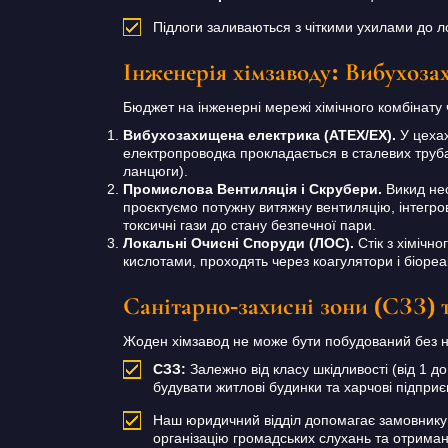
Підлоги заливаються з чіткими ухилами до лот
Інженерія хімзаводу: Вибухозах
Бюджет на інженерні мережі хімічного комбінату 
Вибухозахищена електрика (ATEX/EX).
У цехах
електропроводка прокладається в сталевих труба
ланцюги).
Промислова Вентиляція і Скрубери.
Викид нео
проєктуємо потужну витяжну вентиляцію, інтегро
токсичні гази до стану безпечної пари.
Локальні Очисні Споруди (ЛОС).
Стік з хімічно
кислотами, проходять через коагулятори і біореа
Санітарно-захисні зони (СЗЗ) 
Жоден хімзавод не може бути побудований без н
СЗЗ:
Залежно від класу шкідливості (від 1 до
будувати житлові будинки та харчові підприє
Наш юридичний відділ допомагає замовнику 
організацію громадських слухань та отриман