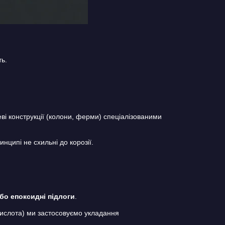
ь.
еві конструкції (колони, ферми) спеціалізованими
нципі не схильні до корозії.
бо епоксидні підлоги
.
кислота) ми застосовуємо укладання