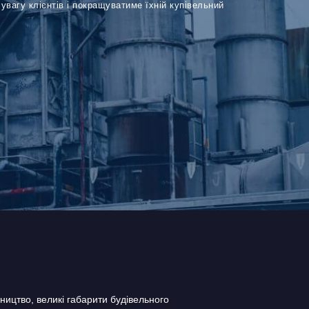
увагу клієнтів і покращуватиме їхній купівельний
ництво, великі габарити будівельного