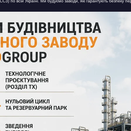
 СС3) по всій Україні. Ми будуємо заводи, які гарантують безпеку пе