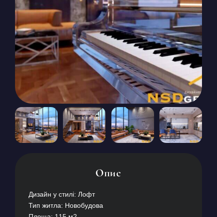
КОНТАКТИ
БЛОГ
UK
RU
+380671500551
Замовити дзвінок зараз
Опис
Дизайн у стилі: Лофт
Тип житла: Новобудова
Площа: 115 м2