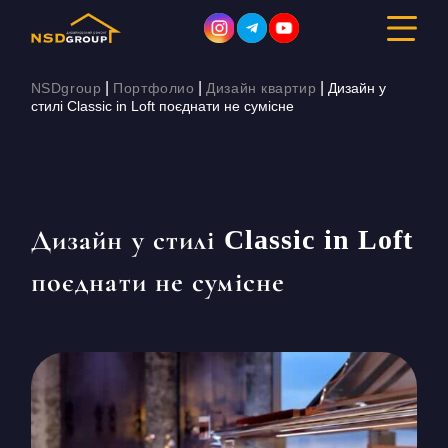
|
|
|
NSDgroup
Портфолио
Дизайн квартир
Дизайн у
стилі Classic in Loft поєднати не сумісне
ДИЗАЙН ІНТЕР’ЄРУ
РЕМОНТ
Дизайн у стилі Classic in Loft
БУДІВНИЦТВО
поєднати не сумісне
ПОРТФОЛІО
ВАРТІСТЬ
ПРО КОМПАНІЮ