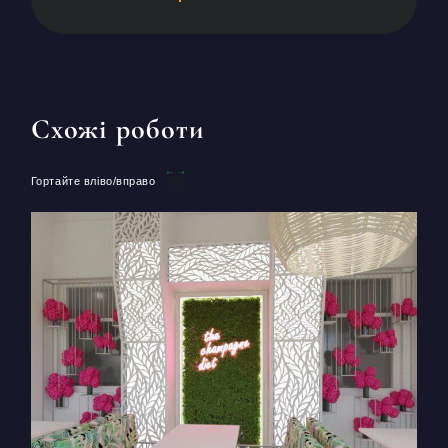
Схожі роботи
Гортайте вліво/вправо