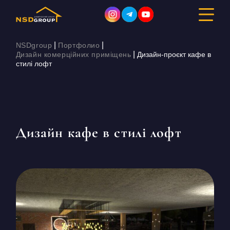
|
|
NSDgroup
Портфолио
|
Дизайн комерційних приміщень
Дизайн-проєкт кафе в
стилі лофт
ДИЗАЙН ІНТЕР’ЄРУ
РЕМОНТ
БУДІВНИЦТВО
Дизайн кафе в стилі лофт
ПОРТФОЛІО
ВАРТІСТЬ
ПРО КОМПАНІЮ