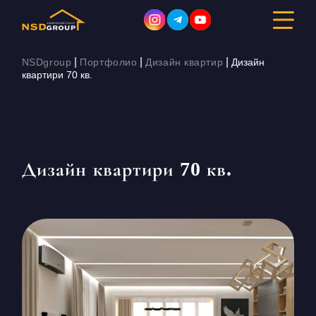
|
|
|
NSDgroup
Портфолио
Дизайн квартир
Дизайн
квартири 70 кв.
ДИЗАЙН ІНТЕР’ЄРУ
РЕМОНТ
Дизайн квартири 70 кв.
БУДІВНИЦТВО
ПОРТФОЛІО
ВАРТІСТЬ
ПРО КОМПАНІЮ