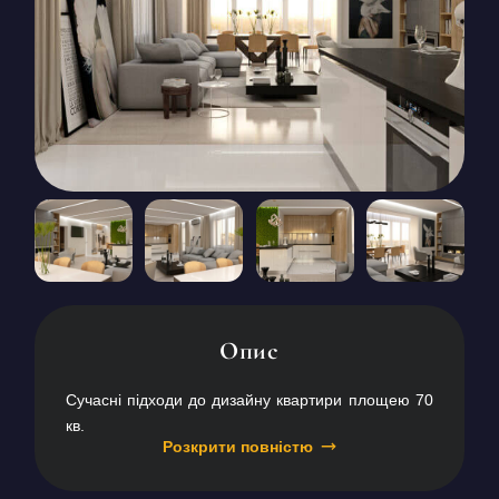
КОНТАКТИ
БЛОГ
UK
RU
+380671500551
Замовити дзвінок зараз
Опис
Сучасні підходи до дизайну квартири площею 70
кв.
Розкрити повністю