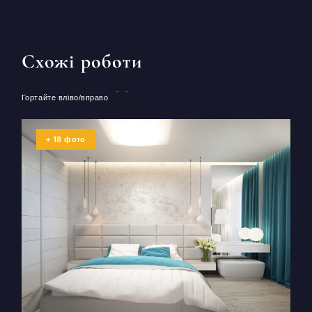
Схожі роботи
Гортайте вліво/вправо
18
+
фото