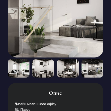
КОНТАКТИ
БЛОГ
UK
RU
+380671500551
Замовити дзвінок зараз
Опис
Дизайн маленького офісу
БЦ Парус