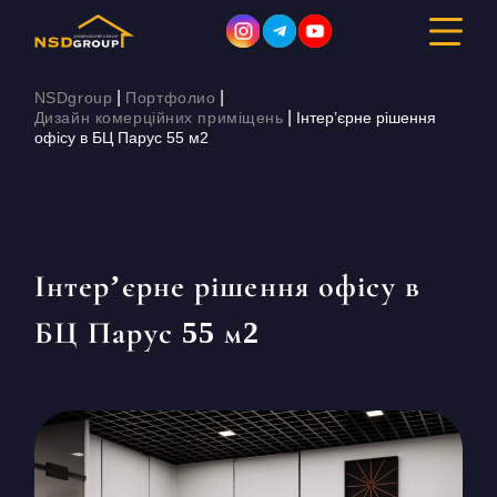
|
|
NSDgroup
Портфолио
|
Дизайн комерційних приміщень
Інтер’єрне рішення
офісу в БЦ Парус 55 м2
ДИЗАЙН ІНТЕР’ЄРУ
РЕМОНТ
БУДІВНИЦТВО
Інтер’єрне рішення офісу в
БЦ Парус 55 м2
ПОРТФОЛІО
ВАРТІСТЬ
ПРО КОМПАНІЮ