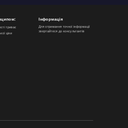
нципом:
Інформація
Для отримання точної інформації
ості триває
звертайтеся до консультантів
ької ціни