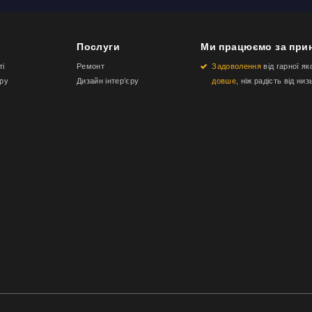
Послуги
Ми працюємо за при
ті
Ремонт
Задоволення
від гарної як
еру
Дизайн інтер’єру
довше
, ніж радість від низ