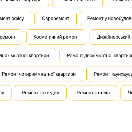
монт офісу
Євроремонт
Ремонт у новобудов
 ремонт
Косметичний ремонт
Дизайнерський
днокімнатної квартири
Ремонт двокімнатної квартир
Ремонт чотирикімнатної квартири
Ремонт таунхаус
ну
Ремонт коттеджу
Ремонт готелів
Ч