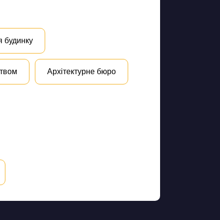
я будинку
цтвом
Архітектурне бюро