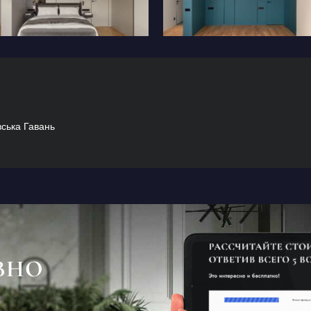
вська Гавань
ВНО