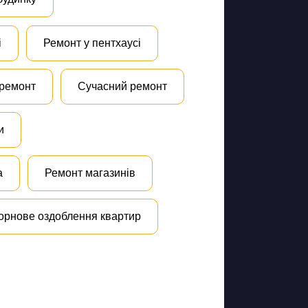
і
Ремонт у пентхаусі
 ремонт
Сучасний ремонт
и
а
Ремонт магазинів
орнове оздоблення квартир