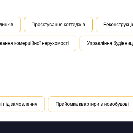
динків
Проєктування коттеджів
Реконструкці
вання комерційної нерухомості
Управління будівни
і під замовлення
Прийомка квартири в новобудові