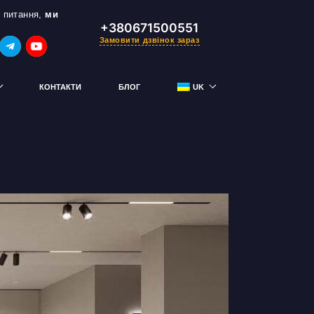
 питання,
ми
+380671500551
Замовити дзвінок зараз
КОНТАКТИ
БЛОГ
UK
RU
тримай знижку