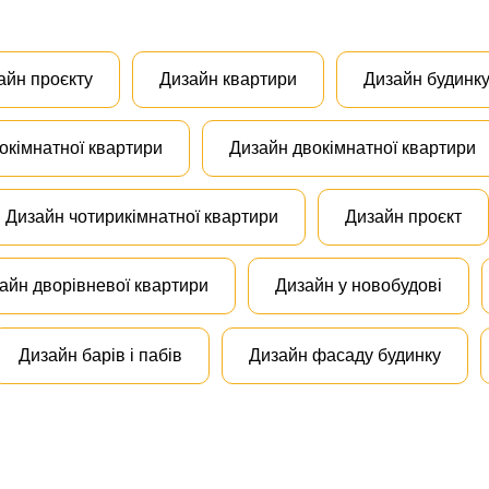
айн проєкту
Дизайн квартири
Дизайн будинк
окімнатної квартири
Дизайн двокімнатної квартири
Дизайн чотирикімнатної квартири
Дизайн проєкт
айн дворівневої квартири
Дизайн у новобудові
Дизайн барів і пабів
Дизайн фасаду будинку