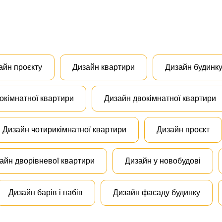
айн проєкту
Дизайн квартири
Дизайн будинк
окімнатної квартири
Дизайн двокімнатної квартири
Дизайн чотирикімнатної квартири
Дизайн проєкт
айн дворівневої квартири
Дизайн у новобудові
Дизайн барів і пабів
Дизайн фасаду будинку