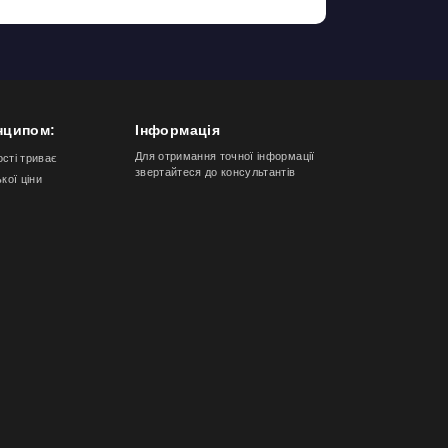
нципом:
Інформація
Для отримання точної інформації
ості триває
звертайтеся до консультантів
ької ціни