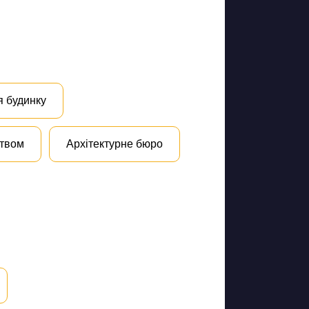
я будинку
цтвом
Архітектурне бюро