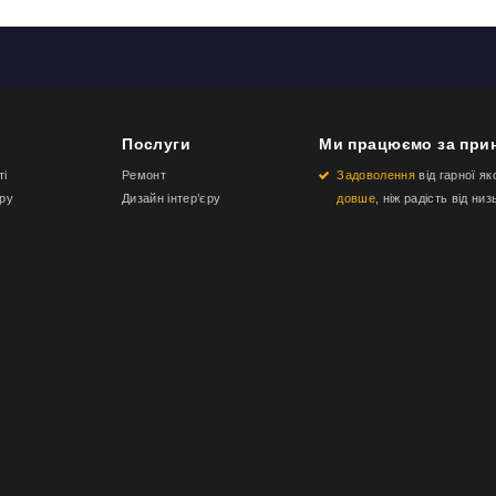
Послуги
Ми працюємо за при
ті
Ремонт
Задоволення
від гарної як
еру
Дизайн інтер’єру
довше
, ніж радість від низ