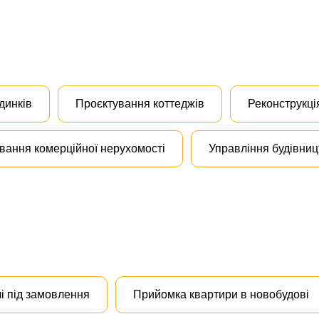
динків
Проєктування коттеджів
Реконструкці
вання комерційної нерухомості
Управління будівни
і під замовлення
Прийомка квартири в новобудові