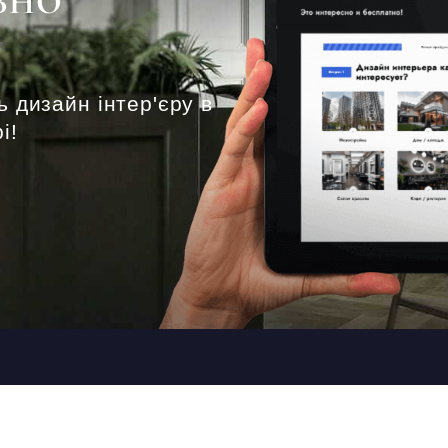
ВНО
ь дизайн інтер'єру в
і!