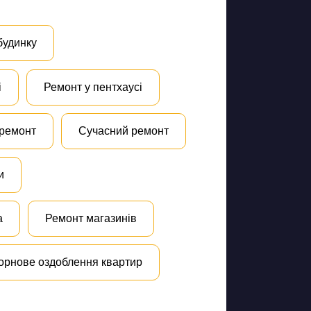
будинку
і
Ремонт у пентхаусі
 ремонт
Сучасний ремонт
и
а
Ремонт магазинів
орнове оздоблення квартир