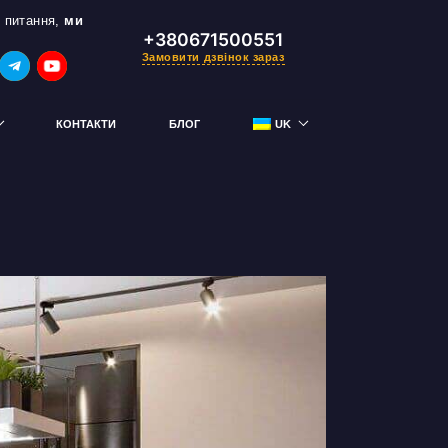
 питання,
ми
+380671500551
Замовити дзвінок зараз
КОНТАКТИ
БЛОГ
UK
RU
тримай знижку