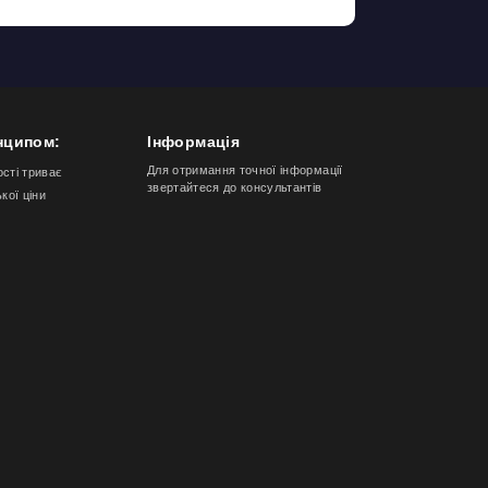
нципом:
Інформація
Для отримання точної інформації
ості триває
звертайтеся до консультантів
ької ціни