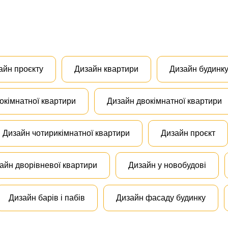
айн проєкту
Дизайн квартири
Дизайн будинк
окімнатної квартири
Дизайн двокімнатної квартири
Дизайн чотирикімнатної квартири
Дизайн проєкт
айн дворівневої квартири
Дизайн у новобудові
Дизайн барів і пабів
Дизайн фасаду будинку