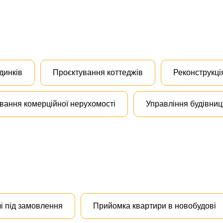
динків
Проєктування коттеджів
Реконструкці
вання комерційної нерухомості
Управління будівни
і під замовлення
Прийомка квартири в новобудові