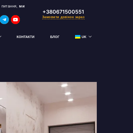
 питання,
ми
+380671500551
Замовити дзвінок зараз
КОНТАКТИ
БЛОГ
UK
RU
тримай знижку