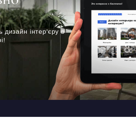
ВНО
ь дизайн інтер'єру в
і!