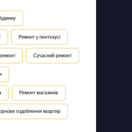
будинку
і
Ремонт у пентхаусі
 ремонт
Сучасний ремонт
и
а
Ремонт магазинів
орнове оздоблення квартир