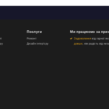
Послуги
Ми працюємо за при
ті
Ремонт
Задоволення
від гарної як
еру
Дизайн інтер’єру
довше
, ніж радість від низ