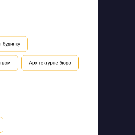
я будинку
цтвом
Архітектурне бюро