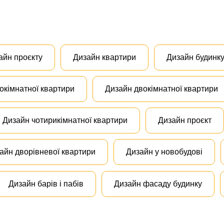
айн проєкту
Дизайн квартири
Дизайн будинк
окімнатної квартири
Дизайн двокімнатної квартири
Дизайн чотирикімнатної квартири
Дизайн проєкт
айн дворівневої квартири
Дизайн у новобудові
Дизайн барів і пабів
Дизайн фасаду будинку