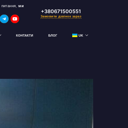
 питання,
ми
+380671500551
Замовити дзвінок зараз
КОНТАКТИ
БЛОГ
UK
RU
тримай знижку