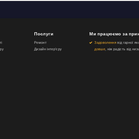
Послуги
Ми працюємо за при
ті
Ремонт
Задоволення
від гарної як
еру
Дизайн інтер’єру
довше
, ніж радість від низ