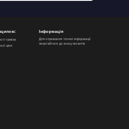
нципом:
Інформація
Для отримання точної інформації
ості триває
звертайтеся до консультантів
ької ціни