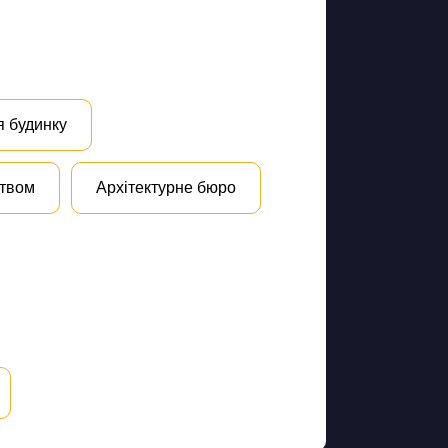
я будинку
цтвом
Архітектурне бюро