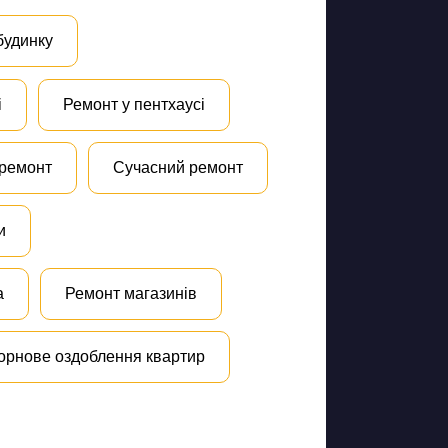
будинку
і
Ремонт у пентхаусі
 ремонт
Сучасний ремонт
и
а
Ремонт магазинів
орнове оздоблення квартир