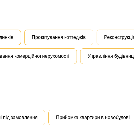
динків
Проєктування коттеджів
Реконструкці
вання комерційної нерухомості
Управління будівни
і під замовлення
Прийомка квартири в новобудові