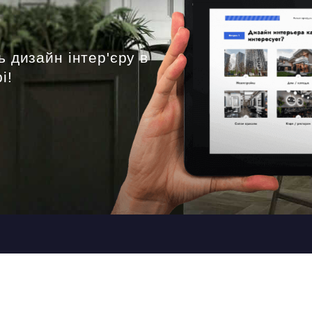
ь дизайн інтер'єру в
і!