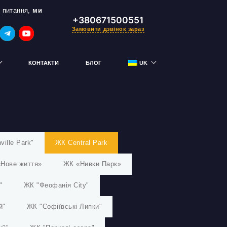
 питання,
ми
+380671500551
Замовити дзвінок зараз
КОНТАКТИ
БЛОГ
UK
RU
тримай знижку
ville Park"
ЖК Central Park
Нове життя»
ЖК «Нивки Парк»
"
ЖК "Феофанія City"
й"
ЖК "Софіївські Липки"