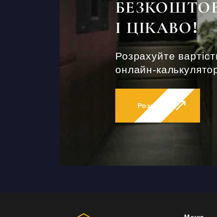
БЕЗКОШТО
І ЦІКАВО!
Розрахуйте вартіст
онлайн-калькулятор
Розпочати
Меню