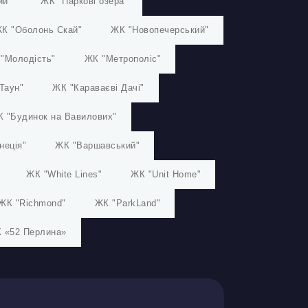
ий"
ЖК "Паркові озера"
К "Оболонь Скай"
ЖК "Новопечерський"
"Молодість"
ЖК "Метрополіс"
Таун"
ЖК "Караваєві Дачі"
 "Будинок на Вавилових"
неція"
ЖК "Варшавський"
ЖК "White Lines"
ЖК "Unit Home"
ЖК "Richmond"
ЖК "ParkLand"
 «52 Перлина»