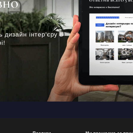
ВНО
ь дизайн інтер'єру в
і!
Послуги
Ми працюємо за при