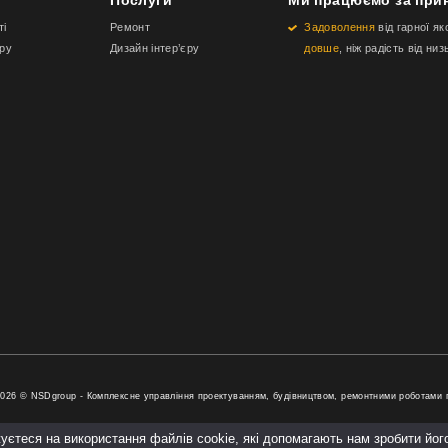
ті
Ремонт
Задоволення
від гарної як
еру
Дизайн інтер’єру
довше
, ніж радість від низ
2026 © NSDgroup - Комплексне управління проектуванням, будівництвом, ремонтними роботами 
уєтеся на використання файлів cookie, які допомагають нам зробити йо