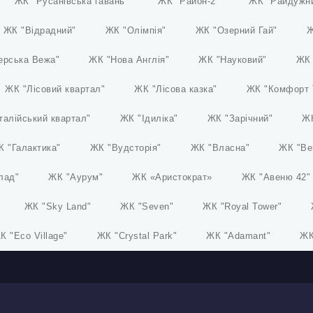
ЖК "Русанівська гавань"
ЖК "Район-2"
ЖК "Райдужн
ЖК "Відрадний"
ЖК "Олімпія"
ЖК "Озерний Гай"
Ж
ерська Вежа"
ЖК "Нова Англія"
ЖК "Науковий"
ЖК 
ЖК "Лісовий квартал"
ЖК "Лісова казка"
ЖК "Комфорт 
талійський квартал"
ЖК "Ідиліка"
ЖК "Зарічний"
ЖК
К "Галактика"
ЖК "Вудсторія"
ЖК "Власна"
ЖК "Ве
лад"
ЖК "Аурум"
ЖК «Аристократ»
ЖК "Авеню 42"
ЖК "Sky Land"
ЖК "Seven"
ЖК "Royal Tower"
К "Eco Village"
ЖК "Crystal Park"
ЖК "Adamant"
ЖК