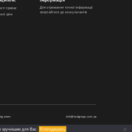
Для отримання точної інформації
ості триває
звертайтеся до консультантів
ької ціни
під ключ
info@nsdgroup.com.ua
го зручнішим для Вас.
Я погоджуюсь