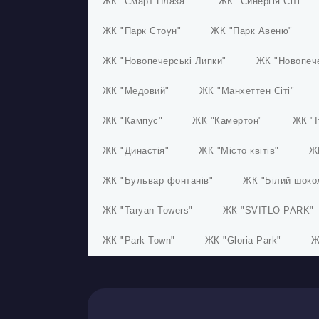
ЖК "Смарт Плаза"
ЖК "Синергія Сіті"
Дизайн коридору
ЖК "Парк Стоун"
ЖК "Парк Авеню"
ЖК "Новопечерські Липки"
ЖК "Новопеч
ЖК "Медовий"
ЖК "Манхеттен Сіті"
ЖК "Кампус"
ЖК "Камертон"
ЖК "І
ЖК "Династія"
ЖК "Місто квітів"
Ж
ЖК "Бульвар фонтанів"
ЖК "Білий шоко
ЖК "Taryan Towers"
ЖК "SVITLO PARK"
ЖК "Park Town"
ЖК "Gloria Park"
Ж